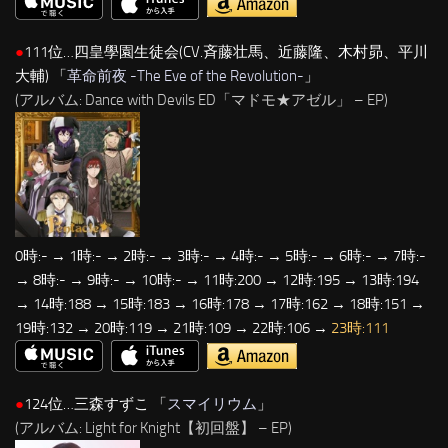
●
111位…四皇學園生徒会(CV.斉藤壮馬、近藤隆、木村昴、平川
大輔) 「
革命前夜 -The Eve of the Revolution-
」
(アルバム: Dance with Devils ED「マドモ★アゼル」 – EP)
0時:- → 1時:- → 2時:- → 3時:- → 4時:- → 5時:- → 6時:- → 7時:-
→ 8時:- → 9時:- → 10時:- → 11時:200 → 12時:195 → 13時:194
→ 14時:188 → 15時:183 → 16時:178 → 17時:162 → 18時:151 →
19時:132 → 20時:119 → 21時:109 → 22時:106 →
23時:111
●
124位…三森すずこ 「
スマイリウム
」
(アルバム: Light for Knight【初回盤】 – EP)