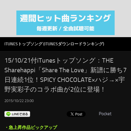
注目カテゴリ
オリジナルiTunes週間トップソング
音楽業界
SMAP
ITUNESトップソング (ITUNESダウンロードランキング)
AKB48
RSS
15/10/21付iTunesトップソング：THE
Sharehappi「Share The Love」新譜に勝ち7
LINKS
日連続1位！SPICY CHOCOLATE×ハジ→×宇
野実彩子のコラボ曲が2位に登場！
2015/10/22 23:00
Pocket
・急上昇作品ピックアップ