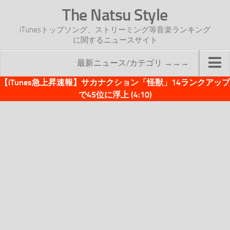
The Natsu Style
iTunesトップソング、ストリーミング等音楽ランキング
に関するニュースサイト
最新ニュース/カテゴリ →→→
【iTunes急上昇速報】サカナクション「怪獣」14ランクアップ
TOP
で45位に浮上 (4:10)
サイトについて
年間ヒット曲ランキング
2016年度特集記事
2017年度特集記事
iTunesトップソング速報
iTunesデイリー
オリジナル週間トップソング
「オリジナルiTunes週間トップソング」紹介資料