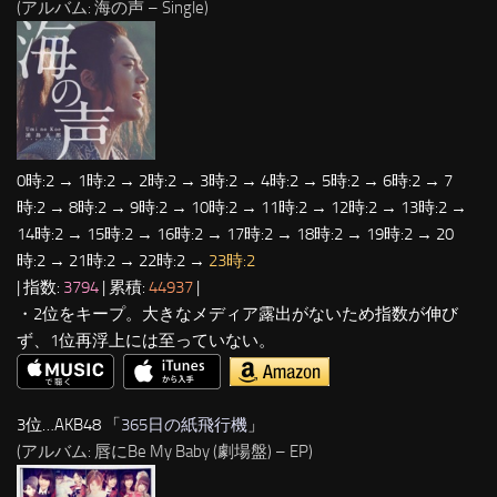
(アルバム: 海の声 – Single)
0時:2 → 1時:2 → 2時:2 → 3時:2 → 4時:2 → 5時:2 → 6時:2 → 7
時:2 → 8時:2 → 9時:2 → 10時:2 → 11時:2 → 12時:2 → 13時:2 →
14時:2 → 15時:2 → 16時:2 → 17時:2 → 18時:2 → 19時:2 → 20
時:2 → 21時:2 → 22時:2 →
23時:2
| 指数:
3794
| 累積:
44937
|
・2位をキープ。大きなメディア露出がないため指数が伸び
ず、1位再浮上には至っていない。
3位…AKB48 「
365日の紙飛行機
」
(アルバム: 唇にBe My Baby (劇場盤) – EP)