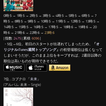
0時:5 → 1時:5 → 2時:5 → 3時:5 → 4時:5 → 5時:5 → 6時:5 → 7
時:5 → 8時:5 → 9時:5 → 10時:5 → 11時:5 → 12時:5 → 13時:5 →
14時:5 → 15時:5 → 16時:5 → 17時:5 → 18時:6 → 19時:6 → 20
時:6 → 21時:6 → 22時:6 →
23時:6
| 指数:
2475
| 累積:
6096
|
・5位→6位。初日のスタートが出遅れてしまったため、
「
オ
リジナルiTunes週間トップソング
」
の初登場順位は低くなって
しまいそうだが、このまま上位をキープすれば、2週目以降の
順位は高いものが期待できそうだ。
7位…コブクロ 「
未来
」
(アルバム: 未来 – Single)