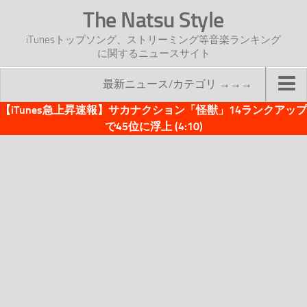
The Natsu Style
iTunesトップソング、ストリーミング等音楽ランキング
に関するニュースサイト
最新ニュース/カテゴリ →→→
【iTunes急上昇速報】サカナクション「怪獣」14ランクアップ
TOP
で45位に浮上 (4:10)
サイトについて
年間ヒット曲ランキング
2016年度特集記事
2017年度特集記事
iTunesトップソング速報
iTunesデイリー
オリジナル週間トップソング
「オリジナルiTunes週間トップソング」紹介資料