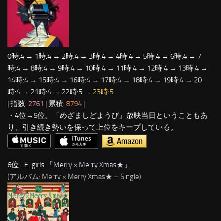
0時:4 → 1時:4 → 2時:4 → 3時:4 → 4時:4 → 5時:4 → 6時:4 → 7
時:4 → 8時:4 → 9時:4 → 10時:4 → 11時:4 → 12時:4 → 13時:4 →
14時:4 → 15時:4 → 16時:4 → 17時:4 → 18時:4 → 19時:4 → 20
時:4 → 21時:4 → 22時:5 →
23時:5
| 指数:
2761
| 累積:
8794
|
・4位→5位。「めざましどようび」放映当日ということもあ
り、引き続き勢いを保って上位をキープしている。
6位…E-girls 「
Merry × Merry Xmas★
」
(アルバム: Merry × Merry Xmas★ – Single)