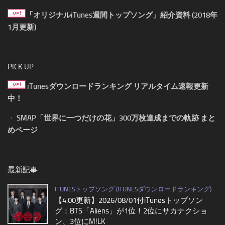
「オリジナルiTunes週間トップソング」紹介資料 (2018年
1月更新)
PICK UP
iTunesダウンロードランキング リアルタイム速報更新
中！
・
SMAP「世界に一つだけの花」300万枚達成までの軌跡 まと
めページ
最新記事
ITUNESトップソング (ITUNESダウンロードランキング)
【4:00更新】2026/08/01付iTunesトップソン
グ：BTS「Aliens」が1位！2位にサカナクショ
ン、3位にM!LK