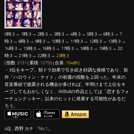
0時:3 → 1時:3 → 2時:3 → 3時:3 → 4時:3 → 5時:3 → 6時:3 → 7
時:3 → 8時:3 → 9時:3 → 10時:3 → 11時:3 → 12時:3 → 13時:3 →
14時:3 → 15時:3 → 16時:3 → 17時:3 → 18時:3 → 19時:3 → 20
時:3 → 21時:3 → 22時:3 →
23時:3
| 指数:
3131
| 累積:
12755
| 合算:
15488
|
・3位をキープ。朝ドラ効果で引き続き好調な推移であり、前
作「ハロウィン・ナイト」の初週の指数を上回った。年末の
音楽番組で披露される機会が多ければ、年明けまで上位をキ
ープしてもおかしくなく、AKB48の作品としては「恋するフォ
ーチュンクッキー」以来のヒットに発展する可能性があるだ
ろう。
4位…西野 カナ 「
No.1
」