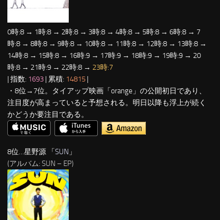
0時:8 → 1時:8 → 2時:8 → 3時:8 → 4時:8 → 5時:8 → 6時:8 → 7
時:8 → 8時:8 → 9時:8 → 10時:8 → 11時:8 → 12時:8 → 13時:8 →
14時:8 → 15時:8 → 16時:9 → 17時:9 → 18時:9 → 19時:9 → 20
時:8 → 21時:9 → 22時:8 →
23時:7
| 指数:
1693
| 累積:
14815
|
・8位→7位。タイアップ映画「orange」の公開初日であり、
注目度が高まっていると予想される。明日以降も浮上が続く
かどうか要注目である。
8位…星野源 「
SUN
」
(アルバム: SUN – EP)