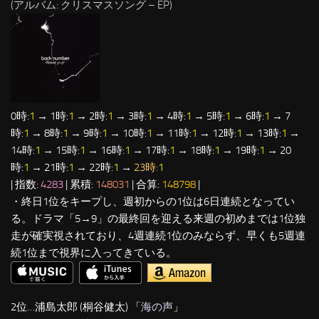
(アルバム: クリスマスソング – EP)
0時:
1
→ 1時:
1
→ 2時:
1
→ 3時:
1
→ 4時:
1
→ 5時:
1
→ 6時:
1
→ 7
時:
1
→ 8時:
1
→ 9時:
1
→ 10時:
1
→ 11時:
1
→ 12時:
1
→ 13時:
1
→
14時:
1
→ 15時:
1
→ 16時:
1
→ 17時:
1
→ 18時:
1
→ 19時:
1
→ 20
時:
1
→ 21時:
1
→ 22時:
1
→
23時:
1
| 指数:
4283
| 累積:
148031
| 合算:
148798
|
・終日1位をキープし、週初からの1位は6日連続となってい
る。ドラマ「5→9」の最終回を迎える来週の初めまでは1位独
走が確実視されており、4週連続1位のみならず、早くも5週連
続1位まで視界に入ってきている。
2位…浦島太郎 (桐谷健太) 「
海の声
」