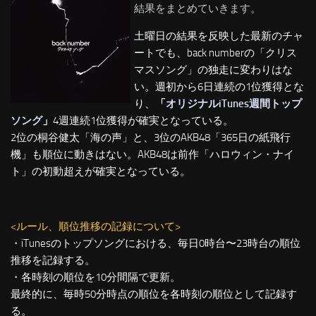
結果をまとめていきます。
土曜日の結果を反映した最新のチャ
ートでも、back numberの「クリス
マスソング」の独走に変わりはな
い。週初から6日連続の1位獲得とな
り、
「
オリジナルiTunes週間トップ
ソング
」
4週連続1位獲得が確実となっている。
2位の桐谷健太「海の声」と、3位のAKB48「365日の紙飛行
機」も順位に動きはない。AKB48は前作「ハロウィン・ナイ
ト」の初動超えが確実となっている。
<ルール、順位推移の記録について>
・iTunesのトップソングにおける、毎日0時台〜23時台の順位
推移を記録する。
・各時刻の順位を10分間隔で更新。
最終的に、毎時50分時点の順位を各時刻の順位として記録す
る。