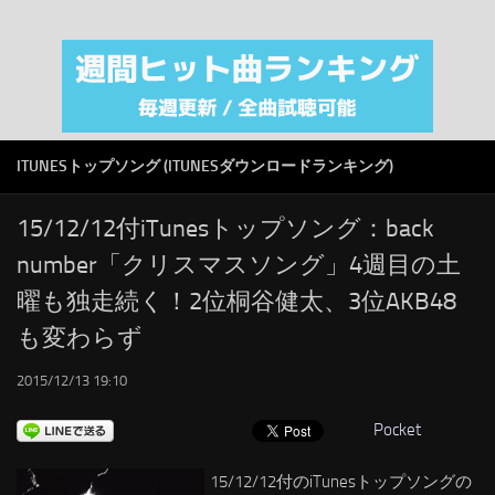
注目カテゴリ
オリジナルiTunes週間トップソング
音楽業界
SMAP
ITUNESトップソング (ITUNESダウンロードランキング)
AKB48
RSS
15/12/12付iTunesトップソング：back
number「クリスマスソング」4週目の土
LINKS
曜も独走続く！2位桐谷健太、3位AKB48
も変わらず
2015/12/13 19:10
Pocket
15/12/12付のiTunesトップソングの