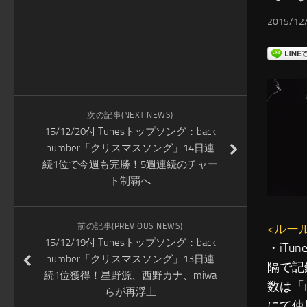
2015/12/
次の記事(NEXT NEWS)
15/12/20付iTunesトップソング：back
number「クリスマスソング」14日連
続1位で今週も完勝！5週連続のチャー
ト制覇へ
前の記事(PREVIOUS NEWS)
<ルー
15/12/19付iTunesトップソング：back
・iT
number「クリスマスソング」13日連
隔で記
続1位獲得！星野源、西野カナ、miwa
数は「
らが再浮上
にて使