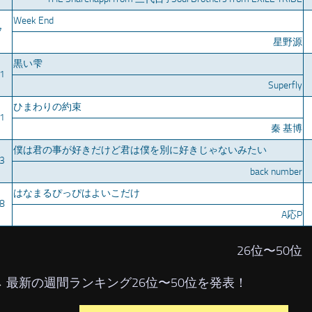
Week End
7
星野源
黒い雫
1
Superfly
ひまわりの約束
1
秦 基博
僕は君の事が好きだけど君は僕を別に好きじゃないみたい
3
back number
はなまるぴっぴはよいこだけ
8
A応P
26位〜50位
→
最新の週間ランキング26位〜50位を発表！