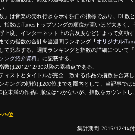
い。
数」は音楽の売れ行きを示す独自の指標であり、DL数
。指数はiTunesトップソングの順位が高いほど大きく
浮上度、インターネット上の言及度などによって変動す
までの指数の合計を当週間ランキング
「
オリジナルiTu
して発表する。週間ランキングと指数の詳細について「
ソング紹介資料
」に記載する。
指数は2012/12/30以降の累積点である。
ティストとタイトルが完全一致する作品の指数を合算し
ンキングの順位は200位までを圏内として、当記事では
00位未満の作品に順位はつかないが、指数をカウントし
〜25位
集計期間: 2015/12/14付 