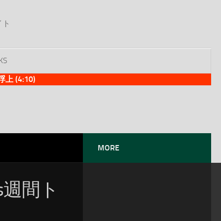
イト
KS
(4:10)
MORE
es週間ト