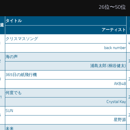
26位〜50位
タイトル
週
アーティスト
クリスマスソング
1
back number
海の声
2
浦島太郎 (桐谷健太)
365日の紙飛行機
3
AKB48
何度でも
1
Crystal Kay
SUN
5
星野源
未来