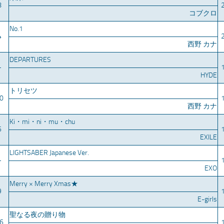
8
コブクロ
No.1
4
西野 カナ
DEPARTURES
–
HYDE
トリセツ
0
西野 カナ
Ki・mi・ni・mu・chu
6
EXILE
LIGHTSABER Japanese Ver.
–
EXO
Merry × Merry Xmas★
9
E-girls
聖なる夜の贈り物
6