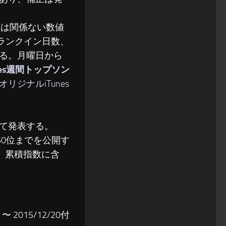
とは関係ない数値
、ランクイン日数、
る。月曜日から
nes週間トップソン
オリジナルiTunes
て発表する。
50位までを公開す
、累積指数に含
〜 2015/12/20付