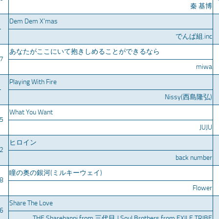
秦 基博
Dem Dem X’mas
–
でんぱ組.inc
あなたがここにいて抱きしめることができるなら
7
miwa
Playing With Fire
–
Nissy(西島隆弘)
What You Want
5
JUJU
ヒロイン
2
back number
瞳の奥の銀河(ミルキーウェイ)
8
Flower
Share The Love
6
THE Sharehappi from 三代目 J Soul Brothers from EXILE TRIBE