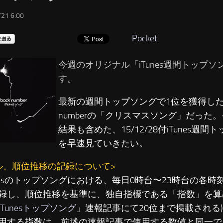
21 6:00
Pocket
今週のオリジナル「iTunes週間トップ
す。
最新の週間トップソングで1位を獲得したの
numberの「クリスマスソング」だった
結果も含めた、15/12/28付iTunes週
を早速見ていきたい。
ル、順位推移の記録について>
unesのトップソングにおける、毎日0時台〜23時台の各時
録し、順位推移を基準に、独自指標である「指数」を算出
iTunesトップソング
」速報記事にて20位まで掲載される
用する指数は、前述の速報記事で使用する数値と同一で