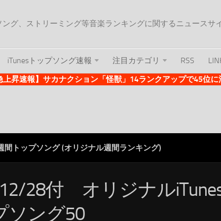
ップソング、ストリーミング等音楽ランキングに関するニュースサ
iTunesトップソング速報
注目カテゴリ
RSS
LIN
es急上昇速報】サカナクション「怪獣」14ランクアップで45位に浮上 
ES週間トップソング (オリジナル週間ランキング)
/12/28付 オリジナルiTun
プソング50