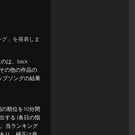
ソング」を発表しま
は、back
。その他の作品の
間トップソングの結果
刻の順位を10分間
する (各日の指
)。当ランキング
あり、補正は発