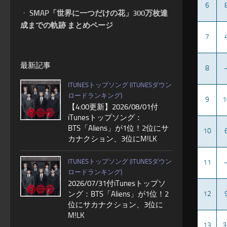
6
・
SMAP「世界に一つだけの花」300万枚達
成までの軌跡 まとめページ
7
最新記事
8
ITUNESトップソング (ITUNESダウン
ロードランキング)
9
1
【4:00更新】2026/08/01付
iTunesトップソング：
BTS「Aliens」が1位！2位にサ
10
カナクション、3位にM!LK
ITUNESトップソング (ITUNESダウン
11
ロードランキング)
2026/07/31付iTunesトップソ
ング：BTS「Aliens」が1位！2
12
位にサカナクション、3位に
M!LK
13
3