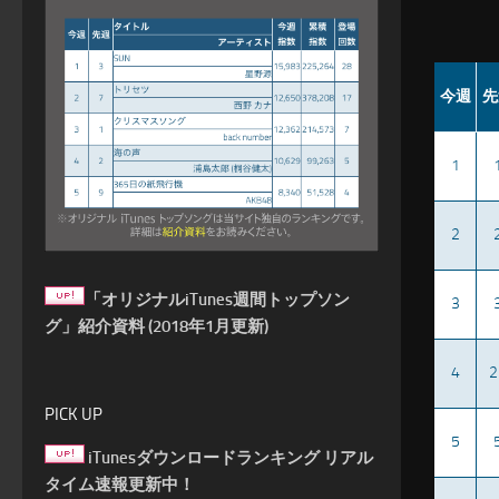
今週
先
1
2
「オリジナルiTunes週間トップソン
3
グ」紹介資料 (2018年1月更新)
4
2
PICK UP
5
iTunesダウンロードランキング リアル
タイム速報更新中！