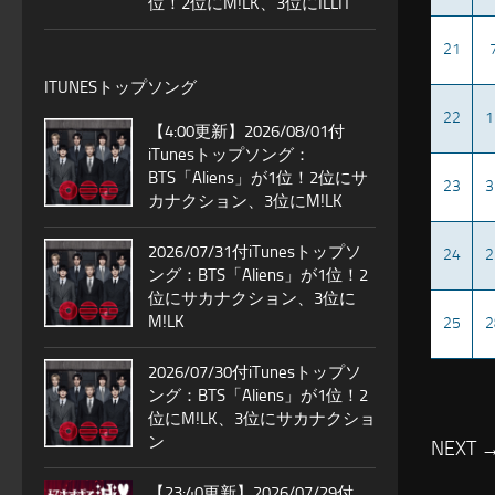
位！2位にM!LK、3位にILLIT
21
ITUNESトップソング
22
1
【4:00更新】2026/08/01付
iTunesトップソング：
BTS「Aliens」が1位！2位にサ
23
3
カナクション、3位にM!LK
2026/07/31付iTunesトップソ
24
2
ング：BTS「Aliens」が1位！2
位にサカナクション、3位に
M!LK
25
2
2026/07/30付iTunesトップソ
ング：BTS「Aliens」が1位！2
位にM!LK、3位にサカナクショ
ン
NEXT 
【23:40更新】2026/07/29付