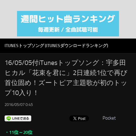
注目カテゴリ
オリジナルiTunes週間トップソング
音楽業界
SMAP
ITUNESトップソング (ITUNESダウンロードランキング)
AKB48
RSS
16/05/05付iTunesトップソング：宇多田
ヒカル「花束を君に」2日連続1位で再び
LINKS
首位固め！ズートピア主題歌が初のトッ
プ10入り！
2016/05/07 0:45
Pocket
・11位～20位