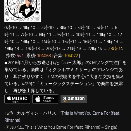
0時:10 → 1時:10 → 2時:10 → 3時:10 → 4時:10 → 5時:11 → 6
時:11 → 7時:10 → 8時:11 → 9時:11 → 10時:11 → 11時:10 → 12
時:10 → 13時:10 → 14時:10 → 15時:11 → 16時:11 → 17時:13 →
18時:13 → 19時:13 → 20時:13 → 21時:13 → 22時:14 →
23時:14
| 指数:
541
| 累積:
104063
| 合算:
104072
|
■ 2016年1月から放送された「au三太郎」のCMソングで注目を
集めている。楽曲は「オクラホマミキサー」のアレンジであ
り、耳に残りやすく、CMの視聴者を中心に大きな支持を集め
ている。4/29に「ミュージックステーション」で楽曲を披露
し、再び急上昇している。
15位…カルヴィン・ハリス 「
This Is What You Came For (feat.
Rihanna)
」
(アルバム: This Is What You Came For (feat. Rihanna) – Single)