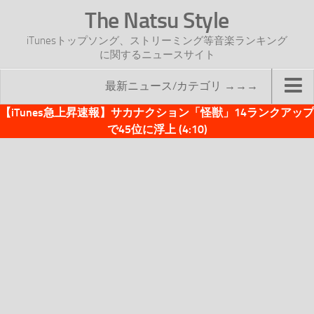
The Natsu Style
iTunesトップソング、ストリーミング等音楽ランキング
に関するニュースサイト
最新ニュース/カテゴリ →→→
【iTunes急上昇速報】サカナクション「怪獣」14ランクアップ
TOP
で45位に浮上 (4:10)
サイトについて
年間ヒット曲ランキング
2016年度特集記事
2017年度特集記事
iTunesトップソング速報
iTunesデイリー
オリジナル週間トップソング
「オリジナルiTunes週間トップソング」紹介資料