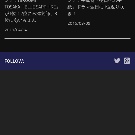
ング：HIROOMI
ング：手嶌葵「明日への手
TOSAKA「BLUE SAPPHIRE」
紙」ドラマ翌日に1位返り咲
が1位！2位に米津玄師、3
き！
位にあいみょん
2016/03/09
2019/04/14
FOLLOW: