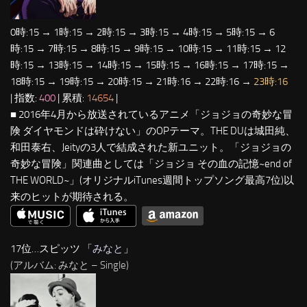
0時:15 → 1時:15 → 2時:15 → 3時:15 → 4時:15 → 5時:15 → 6
時:15 → 7時:15 → 8時:15 → 9時:15 → 10時:15 → 11時:15 → 12
時:15 → 13時:15 → 14時:15 → 15時:15 → 16時:15 → 17時:15 →
18時:15 → 19時:15 → 20時:15 → 21時:16 → 22時:16 →
23時:16
| 指数:
400
| 累積:
14654
|
■ 2016年4月から放送されているアニメ「ジョジョの奇妙な冒
険 ダイヤモンドは砕けない」のOPテーマ。THE DUは城田純、
和田泰右、Jeityの3人で結成された新ユニット。「ジョジョの
奇妙な冒険」関連曲としては「ジョジョ その血の記憶~end of
THE WORLD~」(オリジナルiTunes週間トップソング最高7位)以
来のヒットが期待される。
17位…スピッツ 「
みなと
」
(アルバム: みなと – Single)