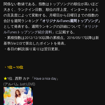
関係ない数値である。指数はトップソングの順位が高いほど
大きく、ランクイン日数、順位の浮上度、インターネット上
の言及度によって変動する。月曜日から日曜日までの指数の
合計を週間ランキング
「
オリジナルiTunes週間トップソング
」
として発表する。週間ランキングの詳細について「
オリジナ
ルiTunesトップソング紹介資料
」に記載する。
・累積指数は2012/12/30以降の累積点。2016/05/17以降は新
基準(Ver2.0)で算出したポイントを発表。
・各日の解説(振り返り)は翌日更新。
・1位～10位
★
1位…西野 カナ 「
Have a nice day
」
(アルバム: Just LOVE)