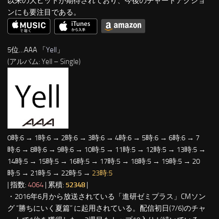
以来の大ヒットが期待されており、今後のチャートアクショ
ンにも要注目である。
5位…AAA 「
Yell
」
(アルバム: Yell – Single)
0時:6 → 1時:6 → 2時:6 → 3時:6 → 4時:6 → 5時:6 → 6時:6 → 7
時:6 → 8時:6 → 9時:6 → 10時:5 → 11時:5 → 12時:5 → 13時:5 →
14時:5 → 15時:5 → 16時:5 → 17時:5 → 18時:5 → 19時:5 → 20
時:5 → 21時:5 → 22時:5 →
23時:5
| 指数:
4064
| 累積:
52348
|
・2016年6月から放送されている「進研ゼミプラス」CMソン
グ “勝ちにいく夏篇” に起用されている。配信初日(7/6)のチャ