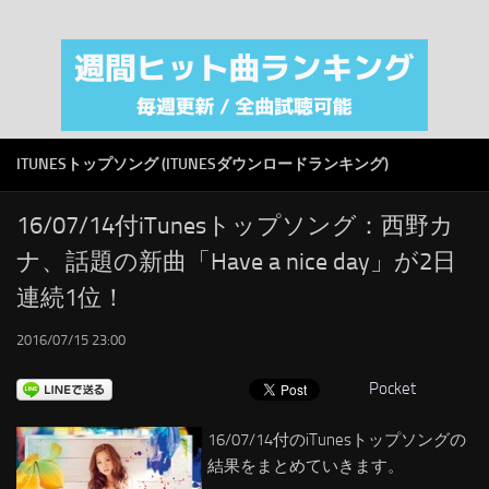
注目カテゴリ
オリジナルiTunes週間トップソング
音楽業界
SMAP
ITUNESトップソング (ITUNESダウンロードランキング)
AKB48
RSS
16/07/14付iTunesトップソング：西野カ
ナ、話題の新曲「Have a nice day」が2日
LINKS
連続1位！
2016/07/15 23:00
Pocket
16/07/14付のiTunesトップソングの
結果をまとめていきます。