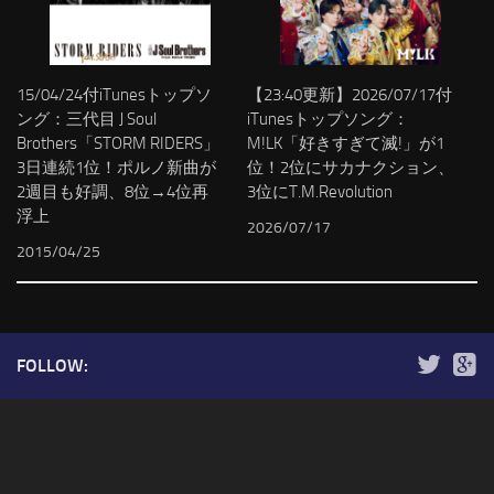
15/04/24付iTunesトップソ
【23:40更新】2026/07/17付
ング：三代目 J Soul
iTunesトップソング：
Brothers「STORM RIDERS」
M!LK「好きすぎて滅!」が1
3日連続1位！ポルノ新曲が
位！2位にサカナクション、
2週目も好調、8位→4位再
3位にT.M.Revolution
浮上
2026/07/17
2015/04/25
FOLLOW: