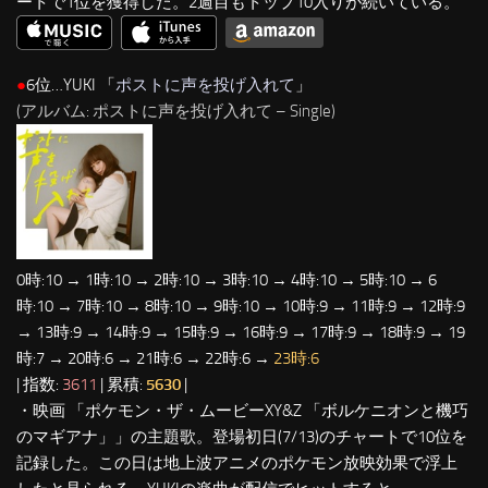
ートで1位を獲得した。2週目もトップ10入りが続いている。
●
6位…YUKI 「
ポストに声を投げ入れて
」
(アルバム: ポストに声を投げ入れて – Single)
0時:10 → 1時:10 → 2時:10 → 3時:10 → 4時:10 → 5時:10 → 6
時:10 → 7時:10 → 8時:10 → 9時:10 → 10時:9 → 11時:9 → 12時:9
→ 13時:9 → 14時:9 → 15時:9 → 16時:9 → 17時:9 → 18時:9 → 19
時:7 → 20時:6 → 21時:6 → 22時:6 →
23時:6
| 指数:
3611
| 累積:
5630
|
・映画 「ポケモン・ザ・ムービーXY&Z 「ボルケニオンと機巧
のマギアナ」」の主題歌。登場初日(7/13)のチャートで10位を
記録した。この日は地上波アニメのポケモン放映効果で浮上