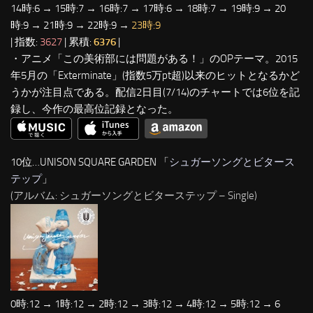
14時:6 → 15時:7 → 16時:7 → 17時:6 → 18時:7 → 19時:9 → 20
時:9 → 21時:9 → 22時:9 →
23時:9
| 指数:
3627
| 累積:
6376
|
・アニメ「この美術部には問題がある！」のOPテーマ。2015
年5月の「Exterminate」(指数5万pt超)以来のヒットとなるかど
うかが注目点である。配信2日目(7/14)のチャートでは6位を記
録し、今作の最高位記録となった。
10位…UNISON SQUARE GARDEN 「
シュガーソングとビタース
テップ
」
(アルバム: シュガーソングとビターステップ – Single)
0時:12 → 1時:12 → 2時:12 → 3時:12 → 4時:12 → 5時:12 → 6