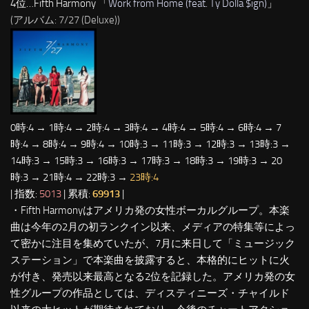
4位…Fifth Harmony 「
Work from Home (feat. Ty Dolla $ign)
」
(アルバム: 7/27 (Deluxe))
0時:4 → 1時:4 → 2時:4 → 3時:4 → 4時:4 → 5時:4 → 6時:4 → 7
時:4 → 8時:4 → 9時:4 → 10時:3 → 11時:3 → 12時:3 → 13時:3 →
14時:3 → 15時:3 → 16時:3 → 17時:3 → 18時:3 → 19時:3 → 20
時:3 → 21時:4 → 22時:3 →
23時:4
| 指数:
5013
| 累積:
69913
|
・Fifth Harmonyはアメリカ発の女性ボーカルグループ。本楽
曲は今年の2月の初ランクイン以来、メディアの特集等によっ
て密かに注目を集めていたが、7月に来日して「ミュージック
ステーション」で本楽曲を披露すると、本格的にヒットに火
が付き、発売以来最高となる2位を記録した。アメリカ発の女
性グループの作品としては、ディスティニーズ・チャイルド