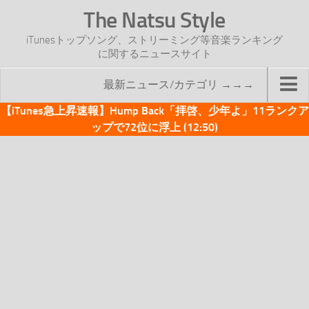
The Natsu Style
iTunesトップソング、ストリーミング等音楽ランキング
に関するニュースサイト
最新ニュース/カテゴリ →→→
【iTunes急上昇速報】Hump Back「拝啓、少年よ」11ランクア
TOP
ップで72位に浮上 (12:50)
サイトについて
年間ヒット曲ランキング
2016年度特集記事
2017年度特集記事
iTunesトップソング速報
iTunesデイリー
オリジナル週間トップソング
「オリジナルiTunes週間トップソング」紹介資料