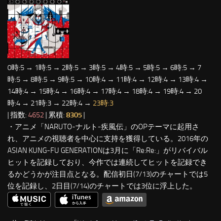
0時:5 → 1時:5 → 2時:5 → 3時:5 → 4時:5 → 5時:5 → 6時:5 → 7
時:5 → 8時:5 → 9時:5 → 10時:4 → 11時:4 → 12時:4 → 13時:4 →
14時:4 → 15時:4 → 16時:4 → 17時:4 → 18時:4 → 19時:4 → 20
時:4 → 21時:3 → 22時:4 →
23時:3
| 指数:
4652
| 累積:
8305
|
・アニメ「NARUTO-ナルト-疾風伝」のOPテーマに起用さ
れ、アニメの視聴者を中心に支持を獲得している。2016年の
ASIAN KUNG-FU GENERATIONは3月に「Re:Re:」がリバイバル
ヒットを記録しており、今作では連続してヒットを記録でき
るかどうかが注目点となる。配信初日(7/13)のチャートでは5
位を記録し、2日目(7/14)のチャートでは3位に浮上した。