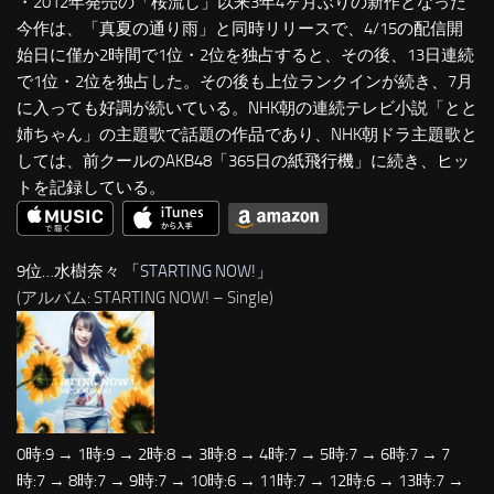
・2012年発売の「桜流し」以来3年4ヶ月ぶりの新作となった
今作は、「真夏の通り雨」と同時リリースで、4/15の配信開
始日に僅か2時間で1位・2位を独占すると、その後、13日連続
で1位・2位を独占した。その後も上位ランクインが続き、7月
に入っても好調が続いている。NHK朝の連続テレビ小説「とと
姉ちゃん」の主題歌で話題の作品であり、NHK朝ドラ主題歌と
しては、前クールのAKB48「365日の紙飛行機」に続き、ヒッ
トを記録している。
9位…水樹奈々 「
STARTING NOW!
」
(アルバム: STARTING NOW! – Single)
0時:9 → 1時:9 → 2時:8 → 3時:8 → 4時:7 → 5時:7 → 6時:7 → 7
時:7 → 8時:7 → 9時:7 → 10時:6 → 11時:7 → 12時:6 → 13時:7 →