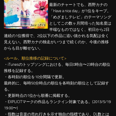
最新のチャートでも、西野カナの
「Have a nice day」が1位をキープ。
「めざましテレビ」のテーマソング
としてこの数ヶ月間培った知名度は
半端なものではなく、初日から2日
連続の1位獲得で、2位以下の作品に追い抜かれる気配は全く
見えない。西野カナの独走がいつまで続くのか、今後の推移
からも目が離せない。
<ルール、順位推移の記録について>
・iTunesのトップソングにおける、毎日0時台〜23時台の順位
推移を記録する。
・各時刻の順位を10分間隔で更新。
最終的に、毎時50分時点の順位を各時刻の順位として記録す
る。
・更新時点の1位から順番に掲載する。
・EXPLICITマークの作品もランクイン対象である。(2013/5/19
19:00〜)
・指数は音楽の売れ行きを示す独自の指標であり、DL数とは