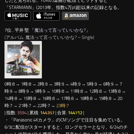
したと見られる。YUKIの楽曲が配信でヒットすると
「STARMANN」(2013年、指数4万pt超)以来の記録となる。
7位…平井 堅 「
魔法って言っていいかな?
」
(アルバム: 魔法って言っていいかな? – Single)
0時:8 → 1時:8 → 2時:9 → 3時:9 → 4時:9 → 5時:9 → 6時:9 → 7
時:9 → 8時:9 → 9時:9 → 10時:8 → 11時:8 → 12時:8 → 13時:8 →
14時:8 → 15時:8 → 16時:8 → 17時:8 → 18時:8 → 19時:8 → 20
時:7 → 21時:7 → 22時:7 →
23時:7
| 指数:
3594
| 累積:
144357
| 合算:
144712
|
・「Panasonic 4Kカメラ」のCMソングで注目を集めている。
6/3に配信がスタートすると、ロングセラーとなり、6/24のチ