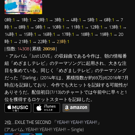
0時:
1
→ 1時:
1
→ 2時:
1
→ 3時:
1
→ 4時:
1
→ 5時:
1
→ 6時:
1
→ 7
時:
1
→ 8時:
1
→ 9時:
1
→ 10時:
1
→ 11時:
1
→ 12時:
1
→ 13時:
1
→
14時:
1
→ 15時:
1
→ 16時:
1
→ 17時:
1
→ 18時:
1
→ 19時:
1
→ 20
時:
1
→ 21時:
1
→ 22時:
1
→
23時:
1
| 指数:
14308
| 累積:
28058
|
・アルバム「Just LOVE」の収録曲である今作は、朝の情報番
組「めざましテレビ」のテーマソングに起用され、大きな注
目を集めている。同じく「めざましテレビ」のテーマソング
だった「Darling」(2014年)は、累積指数が約69万pt(2016年7月
時点)を記録しており、今作でも大ヒットを記録する可能性が
ありそうだ。配信初日(7/13)のチャートでは午前中に早々と1
位を獲得するロケットスタートを記録した。
2位…EXILE THE SECOND 「
YEAH!! YEAH!! YEAH!!
」
(アルバム: YEAH!! YEAH!! YEAH!! – Single)