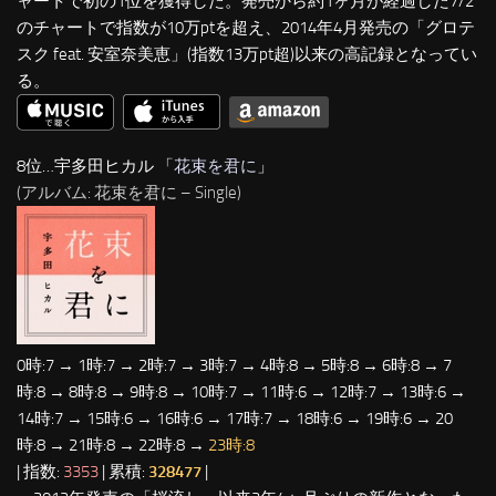
ャートで初の1位を獲得した。発売から約1ヶ月が経過した7/2
のチャートで指数が10万ptを超え、2014年4月発売の「グロテ
スク feat. 安室奈美恵」(指数13万pt超)以来の高記録となってい
る。
8位…宇多田ヒカル 「
花束を君に
」
(アルバム: 花束を君に – Single)
0時:7 → 1時:7 → 2時:7 → 3時:7 → 4時:8 → 5時:8 → 6時:8 → 7
時:8 → 8時:8 → 9時:8 → 10時:7 → 11時:6 → 12時:7 → 13時:6 →
14時:7 → 15時:6 → 16時:6 → 17時:7 → 18時:6 → 19時:6 → 20
時:8 → 21時:8 → 22時:8 →
23時:8
| 指数:
3353
| 累積:
328477
|