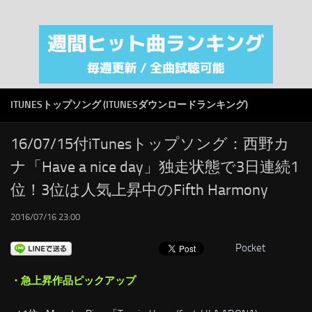
注目カテゴリ
オリジナルiTunes週間トップソング
音楽業界
SMAP
ITUNESトップソング (ITUNESダウンロードランキング)
AKB48
RSS
16/07/15付iTunesトップソング：西野カ
ナ「Have a nice day」独走状態で3日連続1
LINKS
位！3位は人気上昇中のFifth Harmony
2016/07/16 23:00
Pocket
・急上昇作品ピックアップ