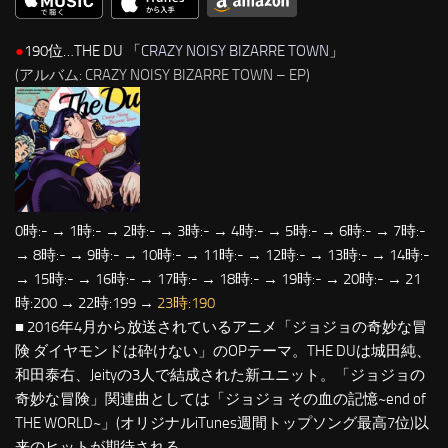
●
190位…THE DU 「
CRAZY NOISY BIZARRE TOWN
」
(アルバム: CRAZY NOISY BIZARRE TOWN – EP)
0時:- → 1時:- → 2時:- → 3時:- → 4時:- → 5時:- → 6時:- → 7時:-
→ 8時:- → 9時:- → 10時:- → 11時:- → 12時:- → 13時:- → 14時:-
→ 15時:- → 16時:- → 17時:- → 18時:- → 19時:- → 20時:- → 21
時:200 → 22時:199 →
23時:190
■ 2016年4月から放送されているアニメ「ジョジョの奇妙な冒
険 ダイヤモンドは砕けない」のOPテーマ。THE DUは城田純、
和田泰右、Jeityの3人で結成された新ユニット。「ジョジョの
奇妙な冒険」関連曲としては「ジョジョ その血の記憶~end of
THE WORLD~」(オリジナルiTunes週間トップソング最高7位)以
来のヒットが期待される。