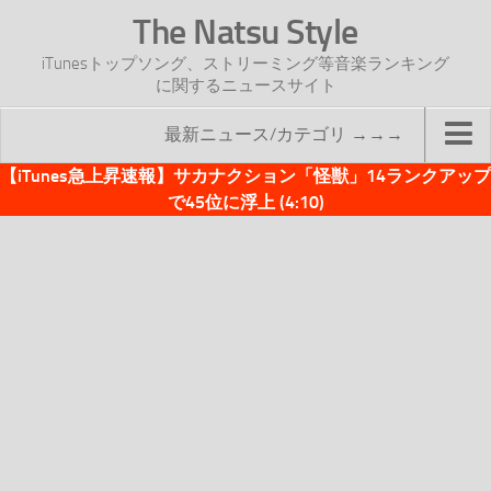
The Natsu Style
iTunesトップソング、ストリーミング等音楽ランキング
に関するニュースサイト
最新ニュース/カテゴリ →→→
【iTunes急上昇速報】サカナクション「怪獣」14ランクアップ
TOP
で45位に浮上 (4:10)
サイトについて
年間ヒット曲ランキング
2016年度特集記事
2017年度特集記事
iTunesトップソング速報
iTunesデイリー
オリジナル週間トップソング
「オリジナルiTunes週間トップソング」紹介資料