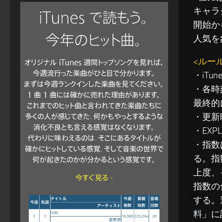
キャラ
開始か
人気を
<ルー
・iT
・各時
最終的
・更新
・EXP
・指数
る。指
上度、
指数の
する。
料
」に