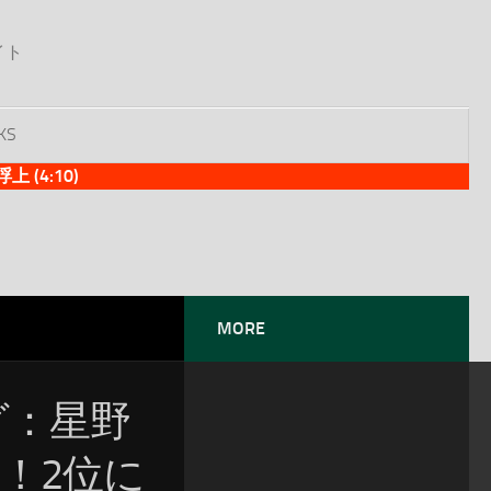
イト
KS
(4:10)
MORE
ング：星野
！2位に