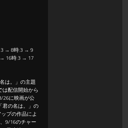
3 → 8時:3 → 9
 → 16時:3 → 17
の名は。」の主題
トでは配信開始から
/26に映画が公
で「君の名は。」の
アップの作品によ
9/16のチャー