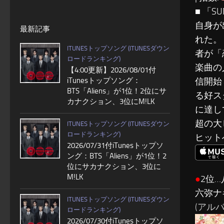
■ 「
自身が
最新記事
れた。
ITUNESトップソング (ITUNESダウン
者が「
ロードランキング)
楽曲の
【4:00更新】2026/08/01付
iTunesトップソング：
信開始
BTS「Aliens」が1位！2位にサ
る好ス
カナクション、3位にM!LK
に達し
超の大
ITUNESトップソング (ITUNESダウン
ロードランキング)
ヒット
2026/07/31付iTunesトップソ
ング：BTS「Aliens」が1位！2
位にサカナクション、3位に
M!LK
●
2位…
六弥ナギ
ITUNESトップソング (ITUNESダウン
(アルバム
ロードランキング)
2026/07/30付iTunesトップソ