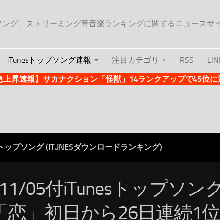
ップソング、ストリーミング等音楽ランキングに関するニュースサ
iTunesトップソング速報
注目カテゴリ
RSS
LIN
es急上昇速報】サカナクション「怪獣」14ランクアップで45位に浮上 
ESトップソング (ITUNESダウンロードランキング)
/11/05付iTunesトップソ
「恋」初日から26日連続1位