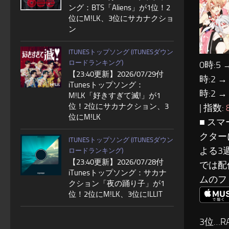
ング：BTS「Aliens」が1位！2
位にM!LK、3位にサカナクショ
ン
ITUNESトップソング (ITUNESダウン
ロードランキング)
0時:5 
【23:40更新】2026/07/29付
時:2 →
iTunesトップソング：
時:2 →
M!LK「好きすぎて滅!」が1
位！2位にサカナクション、3
| 指数:
位にM!LK
■ ス
クター
ITUNESトップソング (ITUNESダウン
よる3
ロードランキング)
【23:40更新】2026/07/28付
では配
iTunesトップソング：サカナ
ムのフ
クション「夜の踊り子」が1
位！2位にM!LK、3位にILLIT
3位…R