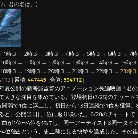
ム: 君の名は。)
→ 1時:3 → 2時:3 → 3時:3 → 4時:3 → 5時:3 → 6時:3 → 7時:
 10時:3 → 11時:3 → 12時:3 → 13時:3 → 14時:3 → 15時:3
 18時:3 → 19時:3 → 20時:3 → 21時:3 → 22時:3 →
23時:3
4119
| 累積:
447445
| 合算:
594712
|
016年夏公開の新海誠監督のアニメーション長編映画「君
て大きな注目を集めている。登場初日(7/25)のチャー
時間弱で1位に浮上し、初日から13日連続で1位を獲得。8
ると、公開当日に1位に返り咲いた。8/28のチャート
4曲が1位〜4位を独占し、同一アーティスト&同一タイ
〜4位独占という、史上稀に見る快挙を達成した。その後、