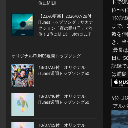
トでON
位にM!LK
位〜4
【23:40更新】2026/07/28付
1位記録
iTunesトップソング：サカナ
まで、
クション「夜の踊り子」が1
数を伸ば
位！2位にM!LK、3位にILLIT
き、当
(最長
オリジナルITUNES週間トップソング
日)。
記録で
18/07/23付 オリジナル
iTunes週間トップソング50
は浦島
18/07/16付 オリジナル
4位…R
iTunes週間トップソング50
(アルバ
18/07/09付 オリジナル