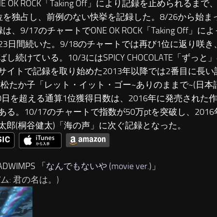
E OK ROCK「Taking Off」により記録を止められるまで
位を独占し、前例のない快挙を記録した。8/26から始
は、9/17のチャートでONE OK ROCK「Taking Off
23日間続いた。9/18のチャートでは再び1位に返り咲き
し続けている。10/3にはSPICY CHOCOLATE「ずっ
サイトで記録を取り始めた2013年以降では2番目に長
は松たか子「レット・イット・ゴー~ありのままで~(日本語
50日を超える通算1位獲得日数は、2016年に発売された
ある。10/17のチャートで指数が50万ptを突破し、201
太郎(桐谷健太)「海の声」に次ぐ記録となった。
ADWIMPS 「
なんでもないや (movie ver.)
」
ム: 君の名は。)