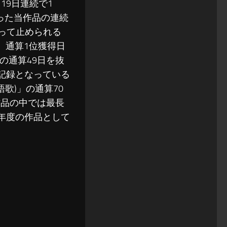
、19日連続で1
まった当作品の連続
」によって止められる
、通算1位獲得日
と」の通算49日を抜
い記録となっている
歌)」の通算70
作品の中では最長
6年度の作品として