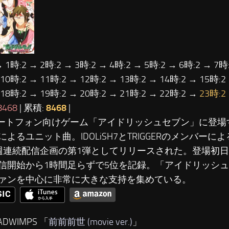
→ 1時:2 → 2時:2 → 3時:2 → 4時:2 → 5時:2 → 6時:2 → 7時:
 10時:2 → 11時:2 → 12時:2 → 13時:2 → 14時:2 → 15時:2
 18時:2 → 19時:2 → 20時:2 → 21時:2 → 22時:2 →
23時:2
8468
| 累積:
8468
|
マートフォン向けゲーム「アイドリッシュセブン」に登場
によるユニット曲。IDOLiSH7とTRIGGERのメンバー
週連続配信企画の第1弾としてリリースされた。登場初日(1
信開始から1時間足らずで5位を記録。「アイドリッシ
ァンを中心に非常に大きな支持を集めている。
ADWIMPS 「
前前前世 (movie ver.)
」