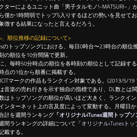
クターによるユニット曲「男子タルモノ!~MATSURI~
ら僅か1時間弱でトップ5入りするほどの勢いを見せて
象徴する結果になったと言えるだろう。
ル、順位推移の記録について>
unesのトップソングにおける、毎日0時台〜23時台の順
刻の順位を10分間隔で更新。
に、毎時50分時点の順位を各時刻の順位として記録す
時点の1位から順番に掲載する。
LICITマークの作品もランクイン対象である。(2013/5/19 19
は音楽の売れ行きを示す独自の指標であり、DL数とは
数はトップソングの順位が高いほど大きく、ランクイン
インターネット上の言及度によって変動する。月曜日か
合計を週間ランキング
「
オリジナルiTunes週間トップ
週間ランキングの詳細について「
オリジナルiTunesト
記載する。