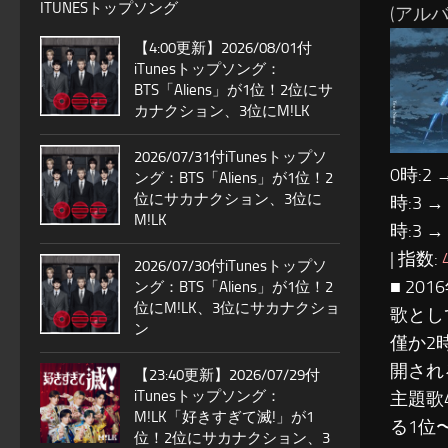
ITUNESトップソング
(アルバ
【4:00更新】2026/08/01付
iTunesトップソング：
BTS「Aliens」が1位！2位にサ
カナクション、3位にM!LK
2026/07/31付iTunesトップソ
0時:2 
ング：BTS「Aliens」が1位！2
位にサカナクション、3位に
時:3 →
M!LK
時:3 →
| 指数:
2026/07/30付iTunesトップソ
■ 2
ング：BTS「Aliens」が1位！2
位にM!LK、3位にサカナクショ
歌とし
ン
僅か2
開され
【23:40更新】2026/07/29付
iTunesトップソング：
主題歌
M!LK「好きすぎて滅!」が1
る1位
位！2位にサカナクション、3