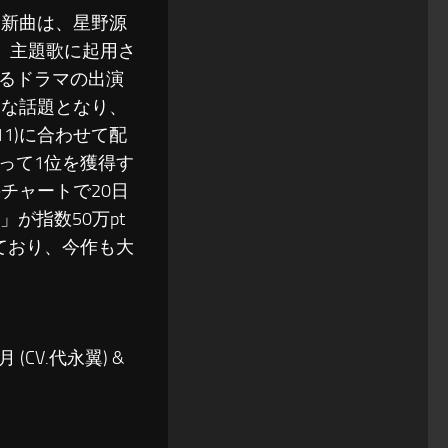
れた新曲は、星野源
」主題歌に起用さ
るドラマの出演
きな話題となり、
1)に合わせて配
回って1位を獲得す
チャートで20日
が指数50万pt
ており、今作も大
 (CV.代永翼) &