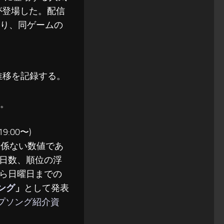
」が登場した。配信
おり、同ゲームの
位推移を記録する。
る。
:00〜)
関係ない数値であ
日数、順位の浮
ら日曜日までの
ソング
」
として発表
ップソング紹介資