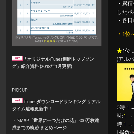
・累積指
したポ
・各日
・1位
★
1位
(アルバム
「オリジナルiTunes週間トップソン
グ」紹介資料 (2018年1月更新)
PICK UP
iTunesダウンロードランキング リアル
0時:
1
→
タイム速報更新中！
時:
1
→ 
・
SMAP「世界に一つだけの花」300万枚達
時:
1
→ 
成までの軌跡 まとめページ
| 指数: