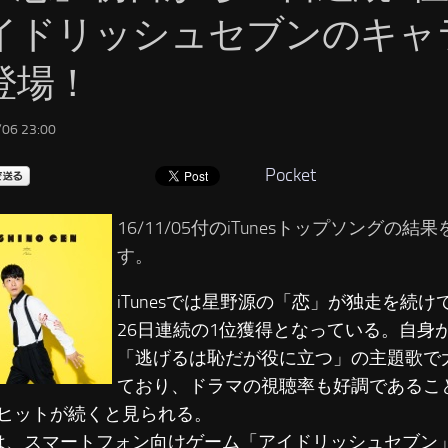
イドリッシュセブンのキャ
登場！
06 23:00
Pocket
16/11/05付のiTunesトップソングの
す。
iTunesでは星野源の「恋」が独走を続
26日連続の1位獲得となっている。自身
「逃げるは恥だが役に立つ」の主題歌で
ており、ドラマの視聴率も好調であるこ
ヒットが続くと見られる。
は、スマートフォン向けゲーム「アイドリッシュセブン