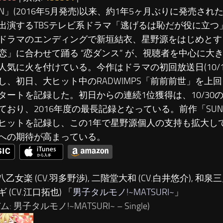
SUN」(2016年5月発売)以来、約1年5ヶ月ぶりに発売さ
出演するTBSテレビ系ドラマ「逃げるは恥だが役に立つ
ドラマのエンディングで新垣結衣、星野源をはじめとす
恋」に合わせて踊る “恋ダンス” が、視聴者を中心に大
人気に火を付けている。今作はドラマの初回放送日(10/1
し、初日、大ヒット中のRADWIMPS「前前前世」を上
タートを記録した。初日からの連続1位獲得は、10/30の
ており、2016年度の最長記録となっている。前作「SUN」
ヒットを記録し、この1年で星野源個人の支持も拡大し
への期待が高まっている。
八乙女楽 (CV.羽多野渉), 二階堂大和 (CV.白井悠介), 和泉三月
 (CV.江口拓也) 「
男子タルモノ!~MATSURI~
」
: 男子タルモノ!~MATSURI~ – Single)