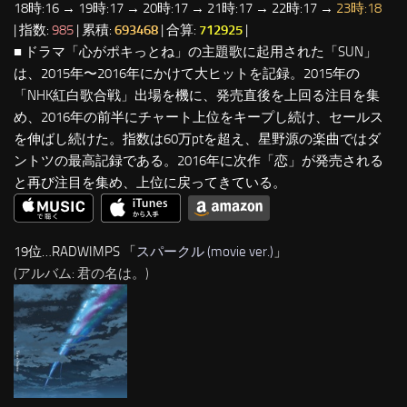
18時:16 → 19時:17 → 20時:17 → 21時:17 → 22時:17 →
23時:18
| 指数:
985
| 累積:
693468
| 合算:
712925
|
■ ドラマ「心がポキっとね」の主題歌に起用された「SUN」
は、2015年〜2016年にかけて大ヒットを記録。2015年の
「NHK紅白歌合戦」出場を機に、発売直後を上回る注目を集
め、2016年の前半にチャート上位をキープし続け、セールス
を伸ばし続けた。指数は60万ptを超え、星野源の楽曲ではダ
ントツの最高記録である。2016年に次作「恋」が発売される
と再び注目を集め、上位に戻ってきている。
19位…RADWIMPS 「
スパークル (movie ver.)
」
(アルバム: 君の名は。)