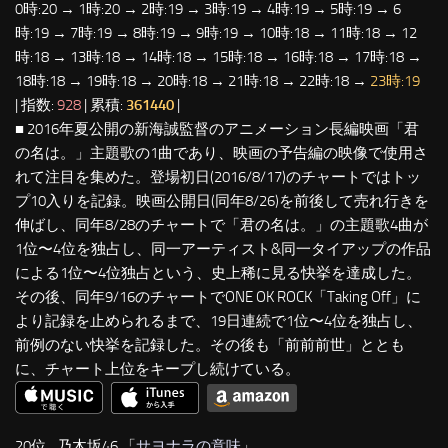
0時:20 → 1時:20 → 2時:19 → 3時:19 → 4時:19 → 5時:19 → 6
時:19 → 7時:19 → 8時:19 → 9時:19 → 10時:18 → 11時:18 → 12
時:18 → 13時:18 → 14時:18 → 15時:18 → 16時:18 → 17時:18 →
18時:18 → 19時:18 → 20時:18 → 21時:18 → 22時:18 →
23時:19
| 指数:
928
| 累積:
361440
|
■ 2016年夏公開の新海誠監督のアニメーション長編映画「君
の名は。」主題歌の1曲であり、映画の予告編の映像で使用さ
れて注目を集めた。登場初日(2016/8/17)のチャートではトッ
プ10入りを記録。映画公開日(同年8/26)を前後して売れ行きを
伸ばし、同年8/28のチャートで「君の名は。」の主題歌4曲が
1位〜4位を独占し、同一アーティスト&同一タイアップの作品
による1位〜4位独占という、史上稀に見る快挙を達成した。
その後、同年9/16のチャートでONE OK ROCK「Taking Off」に
より記録を止められるまで、19日連続で1位〜4位を独占し、
前例のない快挙を記録した。その後も「前前前世」ととも
に、チャート上位をキープし続けている。
20位…乃木坂46 「
サヨナラの意味
」