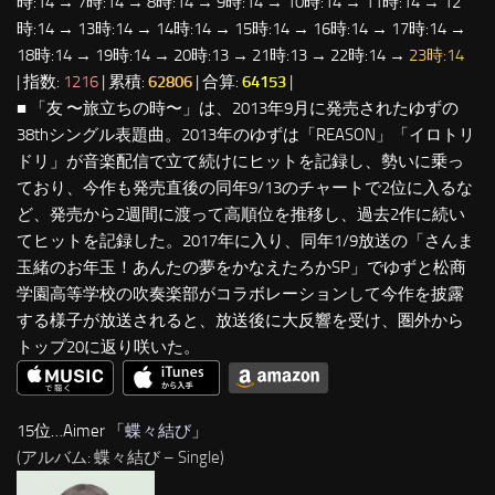
時:14 → 7時:14 → 8時:14 → 9時:14 → 10時:14 → 11時:14 → 12
時:14 → 13時:14 → 14時:14 → 15時:14 → 16時:14 → 17時:14 →
18時:14 → 19時:14 → 20時:13 → 21時:13 → 22時:14 →
23時:14
| 指数:
1216
| 累積:
62806
| 合算:
64153
|
■ 「友 〜旅立ちの時〜」は、2013年9月に発売されたゆずの
38thシングル表題曲。2013年のゆずは「REASON」「イロトリ
ドリ」が音楽配信で立て続けにヒットを記録し、勢いに乗っ
ており、今作も発売直後の同年9/13のチャートで2位に入るな
ど、発売から2週間に渡って高順位を推移し、過去2作に続い
てヒットを記録した。2017年に入り、同年1/9放送の「さんま
玉緒のお年玉！あんたの夢をかなえたろかSP」でゆずと松商
学園高等学校の吹奏楽部がコラボレーションして今作を披露
する様子が放送されると、放送後に大反響を受け、圏外から
トップ20に返り咲いた。
15位…Aimer 「
蝶々結び
」
(アルバム: 蝶々結び – Single)