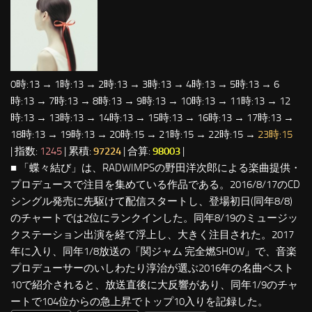
0時:13 → 1時:13 → 2時:13 → 3時:13 → 4時:13 → 5時:13 → 6
時:13 → 7時:13 → 8時:13 → 9時:13 → 10時:13 → 11時:13 → 12
時:13 → 13時:13 → 14時:13 → 15時:13 → 16時:13 → 17時:13 →
18時:13 → 19時:13 → 20時:15 → 21時:15 → 22時:15 →
23時:15
| 指数:
1245
| 累積:
97224
| 合算:
98003
|
■ 「蝶々結び」は、RADWIMPSの野田洋次郎による楽曲提供・
プロデュースで注目を集めている作品である。2016/8/17のCD
シングル発売に先駆けて配信スタートし、登場初日(同年8/8)
のチャートでは2位にランクインした。同年8/19のミュージッ
クステーション出演を経て浮上し、大きく注目された。2017
年に入り、同年1/8放送の「関ジャム 完全燃SHOW」で、音楽
プロデューサーのいしわたり淳治が選ぶ2016年の名曲ベスト
10で紹介されると、放送直後に大反響があり、同年1/9のチャ
ートで104位からの急上昇でトップ10入りを記録した。