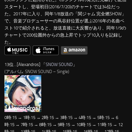
スタートし、登場初日(2016/7/20)のチャートでは34位だっ
た。2017年に入り、同年1/8放送の「関ジャム 完全燃SHOW」
で、音楽プロデューサーの蔦谷好位置が選ぶ2016年の名曲ベ
スト10で紹介されると、放送直後に大反響があり、同年1/9の
チャートで200位圏外からの急上昇でトップ10入りを記録し
た。
13位…[Alexandros] 「
SNOW SOUND
」
(アルバム: SNOW SOUND – Single)
0時:15 → 1時:15 → 2時:15 → 3時:15 → 4時:15 → 5時:15 → 6
時:15 → 7時:15 → 8時:15 → 9時:15 → 10時:15 → 11時:15 → 12
時:15 → 13時:15 → 14時:15 → 15時:15 → 16時:15 → 17時:15 →