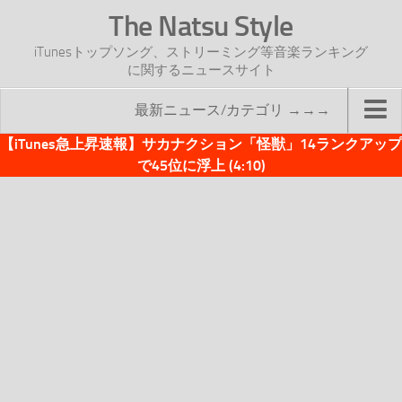
The Natsu Style
iTunesトップソング、ストリーミング等音楽ランキング
に関するニュースサイト
最新ニュース/カテゴリ →→→
【iTunes急上昇速報】サカナクション「怪獣」14ランクアップ
TOP
で45位に浮上 (4:10)
サイトについて
年間ヒット曲ランキング
2016年度特集記事
2017年度特集記事
iTunesトップソング速報
iTunesデイリー
オリジナル週間トップソング
「オリジナルiTunes週間トップソング」紹介資料