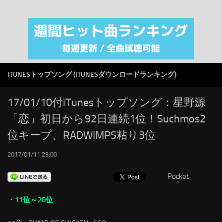
注目カテゴリ
オリジナルiTunes週間トップソング
音楽業界
SMAP
ITUNESトップソング (ITUNESダウンロードランキング)
AKB48
RSS
17/01/10付iTunesトップソング：星野源
「恋」初日から92日連続1位！Suchmos2
LINKS
位キープ、RADWIMPS粘り3位
2017/01/11 23:00
Pocket
・11位～20位