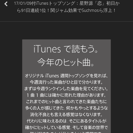
17/01/09付iTunesトップソング：星野源「恋」初日か
ら91日連続1位！関ジャム効果でSuchmosら浮上！