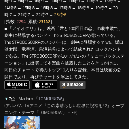
時:9 → 8時:9 → 9時:9 → 10時:9 → 11時:9 → 12時:8 → 13時:8 →
14時:8 → 15時:8 → 16時:8 → 17時:8 → 18時:8 → 19時:7 → 20
時:7 → 21時:7 → 22時:7 →
23時:6
| 指数:
2294
| 累積:
23142
|
■ 「アイオクリ」は、映画「君と100回目の恋」の劇中歌で、
劇中に登場するバンド・The STROBOSCORPが歌っている。
The STROBOSCORPのメンバーは、劇中に登場するmiwa、坂口
健太郎、竜星涼、泉澤祐希によって結成されたロックバンド
である。The STROBOSCORPが2017/1/27の「ミュージックステ
ーション」に出演して本楽曲を披露したことをきっかけに、
同日のチャートで初のトップ10入りを記録。本日は映画の公
開日であり、再びチャートを浮上してきた。
▼
7位…Machico 「
TOMORROW
」
(アルバム: TVアニメ『この素晴らしい世界に祝福を! 2』オープ
ニング・テーマ「TOMORROW」 – EP)