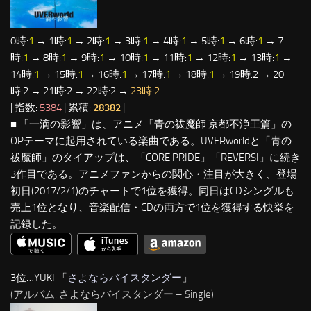
0時:
1
→ 1時:
1
→ 2時:
1
→ 3時:
1
→ 4時:
1
→ 5時:
1
→ 6時:
1
→ 7
時:
1
→ 8時:
1
→ 9時:
1
→ 10時:
1
→ 11時:
1
→ 12時:
1
→ 13時:
1
→
14時:
1
→ 15時:
1
→ 16時:
1
→ 17時:
1
→ 18時:
1
→ 19時:2 → 20
時:2 → 21時:2 → 22時:2 →
23時:2
| 指数:
5384
| 累積:
28382
|
■ 「一滴の影響」は、アニメ「青の祓魔師 京都不浄王篇」の
OPテーマに起用されている楽曲である。UVERworldと「青の
祓魔師」のタイアップは、「CORE PRIDE」「REVERSI」に続き
3作目である。アニメファンからの関心・注目が大きく、登場
初日(2017/2/1)のチャートで1位を獲得。同日はCDシングルも
売上1位となり、音楽配信・CDの両方で1位を獲得する快挙を
記録した。
3位…YUKI 「
さよならバイスタンダー
」
(アルバム: さよならバイスタンダー – Single)