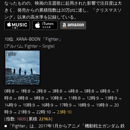
なったものの、映画の主題歌に起用された影響で注目度は大
きく、発売からの累積指数は20万ptに達し、「クリスマスソ
ング」以来の高水準を記録している。
10位…KANA-BOON 「
Fighter
」
(アルバム: Fighter – Single)
0時:8 → 1時:8 → 2時:8 → 3時:8 → 4時:8 → 5時:8 → 6時:8 → 7
時:8 → 8時:8 → 9時:8 → 10時:8 → 11時:8 → 12時:9 → 13時:9 →
14時:9 → 15時:9 → 16時:9 → 17時:9 → 18時:9 → 19時:9 → 20
時:9 → 21時:9 → 22時:10 →
23時:10
| 指数:
1605
| 累積:
22163
|
■ 「Fighter」は、2017年1月からアニメ「機動戦士ガンダム 鉄