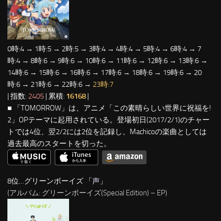
0時:4 → 1時:5 → 2時:5 → 3時:4 → 4時:4 → 5時:4 → 6時:4 → 7
時:4 → 8時:6 → 9時:6 → 10時:6 → 11時:6 → 12時:6 → 13時:6 →
14時:6 → 15時:6 → 16時:6 → 17時:6 → 18時:6 → 19時:6 → 20
時:6 → 21時:6 → 22時:6 →
23時:7
| 指数:
2405
| 累積:
16168
|
■ 「TOMORROW」は、アニメ「この素晴らしい世界に祝福を!
2」OPテーマに起用されている。登場初日(2017/2/1)のチャー
トでは4位、翌2/2には2位を記録し、Machicoの楽曲としては
過去最高のスタートを切った。
8位…グリーンボーイズ 「
声
」
(アルバム: グリーンボーイズ(Special Edition) – EP)