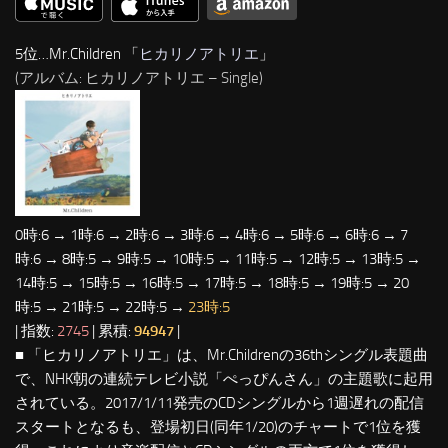
5位…Mr.Children 「
ヒカリノアトリエ
」
(アルバム: ヒカリノアトリエ – Single)
0時:6 → 1時:6 → 2時:6 → 3時:6 → 4時:6 → 5時:6 → 6時:6 → 7
時:6 → 8時:5 → 9時:5 → 10時:5 → 11時:5 → 12時:5 → 13時:5 →
14時:5 → 15時:5 → 16時:5 → 17時:5 → 18時:5 → 19時:5 → 20
時:5 → 21時:5 → 22時:5 →
23時:5
| 指数:
2745
| 累積:
94947
|
■ 「ヒカリノアトリエ」は、Mr.Childrenの36thシングル表題曲
で、NHK朝の連続テレビ小説「ぺっぴんさん」の主題歌に起用
されている。2017/1/11発売のCDシングルから1週遅れの配信
スタートとなるも、登場初日(同年1/20)のチャートで1位を獲