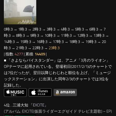
0時:3 → 1時:3 → 2時:3 → 3時:3 → 4時:3 → 5時:3 → 6時:3 → 7
時:3 → 8時:3 → 9時:3 → 10時:3 → 11時:3 → 12時:3 → 13時:3 →
14時:3 → 15時:3 → 16時:3 → 17時:3 → 18時:3 → 19時:3 → 20
時:3 → 21時:3 → 22時:3 →
23時:3
| 指数:
4277
| 累積:
14409
|
■ 「さよならバイスタンダー」は、アニメ「3月のライオン」
OPテーマに起用されている。登場初日(2017/2/1)のチャートで
は7位だったが、翌日以降じわじわと順位を上げ、「ミュージ
ックステーション」に出演した同年2/3のチャートでは3位を
記録した。
4位…三浦大知 「
EXCITE
」
(アルバム: EXCITE(仮面ライダーエグゼイド テレビ主題歌) – EP)