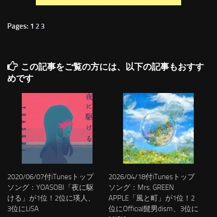
Pages: 1
2
3
この記事をご覧の方には、以下の記事もおすす
めです
2020/06/07付iTunesトップ
2026/04/18付iTunesトップ
ソング：YOASOBI「夜に駆
ソング：Mrs. GREEN
ける」が1位！2位に瑛人、
APPLE「風と町」が1位！2
3位にLiSA
位にOfficial髭男dism、3位に