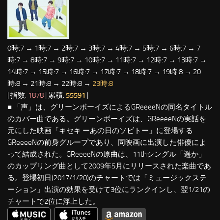
0時:7 → 1時:7 → 2時:7 → 3時:7 → 4時:7 → 5時:7 → 6時:7 → 7
時:7 → 8時:7 → 9時:7 → 10時:7 → 11時:7 → 12時:7 → 13時:7 →
14時:7 → 15時:7 → 16時:7 → 17時:7 → 18時:7 → 19時:8 → 20
時:8 → 21時:8 → 22時:8 →
23時:8
| 指数:
1878
| 累積:
55591
|
■ 「声」は、グリーンボーイズによるGReeeeNの同名タイトル
のカバー曲である。グリーンボーイズは、GReeeeNの実話を
元にした映画「キセキ ーあの日のソビトー」に登場する
GReeeeNの前身グループであり、同映画に出演した俳優によ
って結成された。GReeeeNの原曲は、11thシングル「遥か」
のカップリング曲として2009年5月にリリースされた楽曲であ
る。登場初日(2017/1/20)のチャートでは「ミュージックステ
ーション」出演の効果を受けて3位にランクインし、翌1/21の
チャートで2位に浮上した。