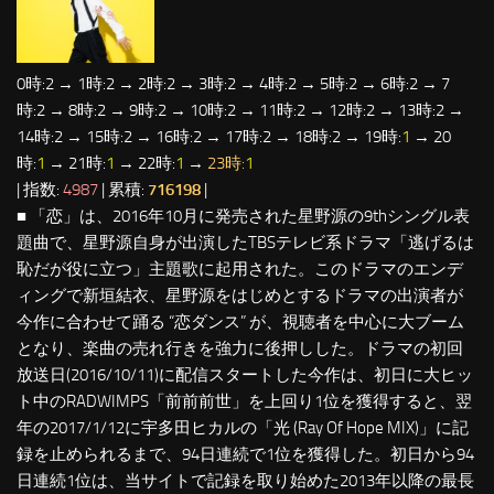
0時:2 → 1時:2 → 2時:2 → 3時:2 → 4時:2 → 5時:2 → 6時:2 → 7
時:2 → 8時:2 → 9時:2 → 10時:2 → 11時:2 → 12時:2 → 13時:2 →
14時:2 → 15時:2 → 16時:2 → 17時:2 → 18時:2 → 19時:
1
→ 20
時:
1
→ 21時:
1
→ 22時:
1
→
23時:
1
| 指数:
4987
| 累積:
716198
|
■ 「恋」は、2016年10月に発売された星野源の9thシングル表
題曲で、星野源自身が出演したTBSテレビ系ドラマ「逃げるは
恥だが役に立つ」主題歌に起用された。このドラマのエンデ
ィングで新垣結衣、星野源をはじめとするドラマの出演者が
今作に合わせて踊る “恋ダンス” が、視聴者を中心に大ブーム
となり、楽曲の売れ行きを強力に後押しした。ドラマの初回
放送日(2016/10/11)に配信スタートした今作は、初日に大ヒッ
ト中のRADWIMPS「前前前世」を上回り1位を獲得すると、翌
年の2017/1/12に宇多田ヒカルの「光 (Ray Of Hope MIX)」に記
録を止められるまで、94日連続で1位を獲得した。初日から94
日連続1位は、当サイトで記録を取り始めた2013年以降の最長