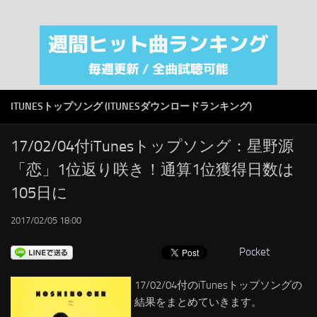
注目カテゴリ
オリジナルiTunes週間トップソング
音楽業界
SMAP
ITUNESトップソング (ITUNESダウンロードランキング)
AKB48
RSS
17/02/04付iTunesトップソング：星野源
「恋」1位返り咲き！通算1位獲得日数は
LINKS
105日に
2017/02/05 18:00
Pocket
17/02/04付のiTunesトップソングの
結果をまとめていきます。