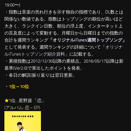
19:00〜)
・指数は音楽の売れ行きを示す独自の指標であり、DL数とは
関係ない数値である。指数はトップソングの順位が高いほど
大きく、ランクイン日数、順位の浮上度、インターネット上
の言及度によって変動する。月曜日から日曜日までの指数の
合計を週間ランキング
「
オリジナルiTunes週間トップソング
」
として発表する。週間ランキングの詳細について「
オリジナ
ルiTunesトップソング紹介資料
」に記載する。
・累積指数は2012/12/30以降の累積点。2016/05/17以降は新
基準(Ver2.0)で算出したポイントを発表。
・各日の解説(振り返り)は翌日更新。
・1位～10位
★
1位…星野源 「
恋
」
(アルバム: 恋 – EP)