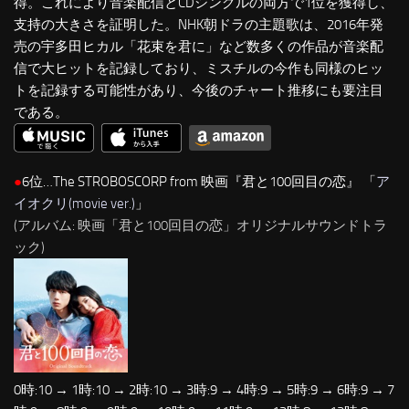
得。これにより音楽配信とCDシングルの両方で1位を獲得し、
支持の大きさを証明した。NHK朝ドラの主題歌は、2016年発
売の宇多田ヒカル「花束を君に」など数多くの作品が音楽配
信で大ヒットを記録しており、ミスチルの今作も同様のヒッ
トを記録する可能性があり、今後のチャート推移にも要注目
である。
●
6位…The STROBOSCORP from 映画『君と100回目の恋』 「
ア
イオクリ(movie ver.)
」
(アルバム: 映画「君と100回目の恋」オリジナルサウンドトラ
ック)
0時:10 → 1時:10 → 2時:10 → 3時:9 → 4時:9 → 5時:9 → 6時:9 → 7