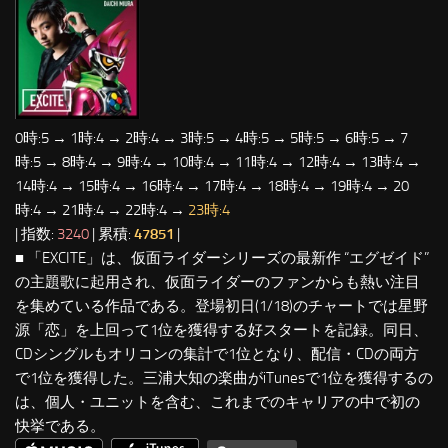
0時:5 → 1時:4 → 2時:4 → 3時:5 → 4時:5 → 5時:5 → 6時:5 → 7
時:5 → 8時:4 → 9時:4 → 10時:4 → 11時:4 → 12時:4 → 13時:4 →
14時:4 → 15時:4 → 16時:4 → 17時:4 → 18時:4 → 19時:4 → 20
時:4 → 21時:4 → 22時:4 →
23時:4
| 指数:
3240
| 累積:
47851
|
■ 「EXCITE」は、仮面ライダーシリーズの最新作 “エグゼイド”
の主題歌に起用され、仮面ライダーのファンからも熱い注目
を集めている作品である。登場初日(1/18)のチャートでは星野
源「恋」を上回って1位を獲得する好スタートを記録。同日、
CDシングルもオリコンの集計で1位となり、配信・CDの両方
で1位を獲得した。三浦大知の楽曲がiTunesで1位を獲得するの
は、個人・ユニットを含む、これまでのキャリアの中で初の
快挙である。