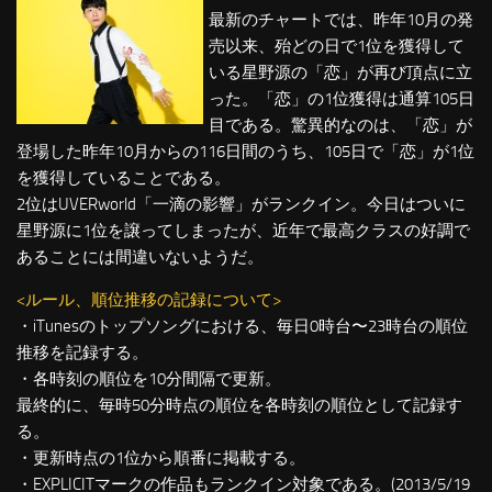
最新のチャートでは、昨年10月の発
売以来、殆どの日で1位を獲得して
いる星野源の「恋」が再び頂点に立
った。「恋」の1位獲得は通算105日
目である。驚異的なのは、「恋」が
登場した昨年10月からの116日間のうち、105日で「恋」が1位
を獲得していることである。
2位はUVERworld「一滴の影響」がランクイン。今日はついに
星野源に1位を譲ってしまったが、近年で最高クラスの好調で
あることには間違いないようだ。
<ルール、順位推移の記録について>
・iTunesのトップソングにおける、毎日0時台〜23時台の順位
推移を記録する。
・各時刻の順位を10分間隔で更新。
最終的に、毎時50分時点の順位を各時刻の順位として記録す
る。
・更新時点の1位から順番に掲載する。
・EXPLICITマークの作品もランクイン対象である。(2013/5/19