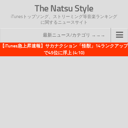
The Natsu Style
iTunesトップソング、ストリーミング等音楽ランキング
に関するニュースサイト
最新ニュース/カテゴリ →→→
【iTunes急上昇速報】サカナクション「怪獣」14ランクアップ
TOP
で45位に浮上 (4:10)
サイトについて
年間ヒット曲ランキング
2016年度特集記事
2017年度特集記事
iTunesトップソング速報
iTunesデイリー
オリジナル週間トップソング
「オリジナルiTunes週間トップソング」紹介資料