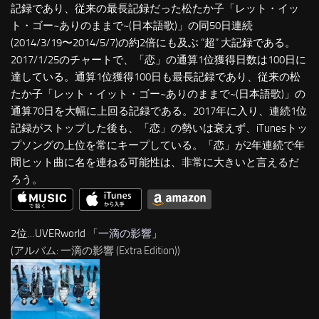
記録であり、従来の最長記録だった松たか子「レット・イッ
ト・ゴー~ありのままで~(日本語歌)」の同50日連続
(2014/3/19〜2014/5/7)の約2倍にも及ぶ “超” 大記録である。
2017/1/25のチャートで、「恋」の通算1位獲得日数は100日に
達している。通算1位獲得100日も最長記録であり、従来の松
たか子「レット・イット・ゴー~ありのままで~(日本語歌)」の
通算70日を大幅に上回る記録である。2017年に入り、連続1位
記録がストップした後も、「恋」の勢いは衰えず、iTunesトッ
プソングの上位を常にキープしている。「恋」が2年連続で年
間ヒット曲に名を連ねる可能性は、非常に大きいと言えるだ
ろう。
2位…UVERworld 「
一滴の影響
」
(アルバム: 一滴の影響 (Extra Edition))