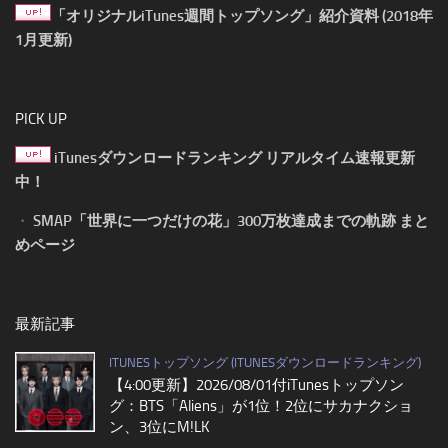
「オリジナルiTunes週間トップソング」紹介資料 (2018年
1月更新)
PICK UP
iTunesダウンロードランキング リアルタイム速報更新
中！
・
SMAP「世界に一つだけの花」300万枚達成までの軌跡 まと
めページ
最新記事
ITUNESトップソング (ITUNESダウンロードランキング)
【4:00更新】2026/08/01付iTunesトップソン
グ：BTS「Aliens」が1位！2位にサカナクショ
ン、3位にM!LK