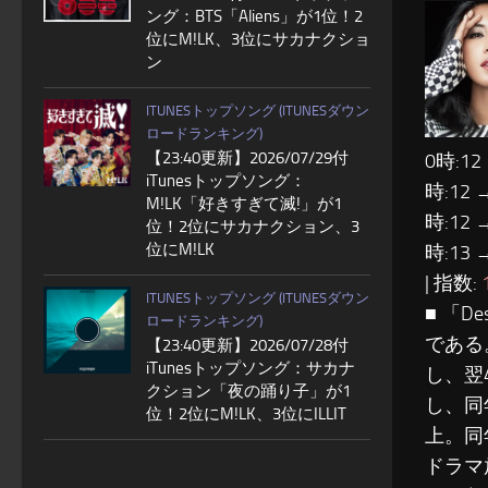
ング：BTS「Aliens」が1位！2
位にM!LK、3位にサカナクショ
ン
ITUNESトップソング (ITUNESダウン
ロードランキング)
【23:40更新】2026/07/29付
0時:12
iTunesトップソング：
時:12 
M!LK「好きすぎて滅!」が1
時:12 
位！2位にサカナクション、3
位にM!LK
時:13 
| 指数:
ITUNESトップソング (ITUNESダウン
■ 「
ロードランキング)
である
【23:40更新】2026/07/28付
iTunesトップソング：サカナ
し、翌
クション「夜の踊り子」が1
し、同
位！2位にM!LK、3位にILLIT
上。同
ドラマ