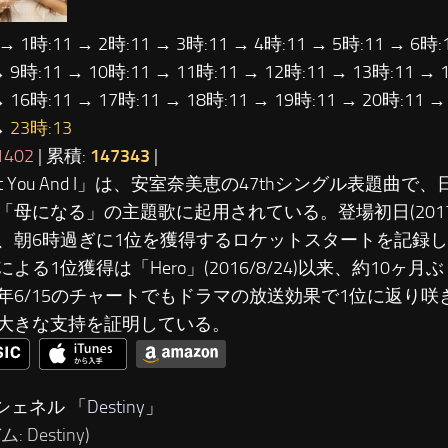
 → 1時:11 → 2時:11 → 3時:11 → 4時:11 → 5時:11 → 6時:
→ 9時:11 → 10時:11 → 11時:11 → 12時:11 → 13時:11 → 
→ 16時:11 → 17時:11 → 18時:11 → 19時:11 → 20時:11 →
→
23時:13
1402
| 累積:
147343
|
ust You And I」は、安室奈美恵の47thシングル表題曲
「母になる」の主題歌に起用されている。登場初日(2017/
、朝6時過ぎに1位を獲得するロケットスタートを記録
よる1位獲得は「Hero」(2016/8/24)以来、約10ヶ
年6/15のチャートでもドラマの放送効果で1位に返り
大きな支持を証明している。
シェネル 「
Destiny
」
: Destiny)