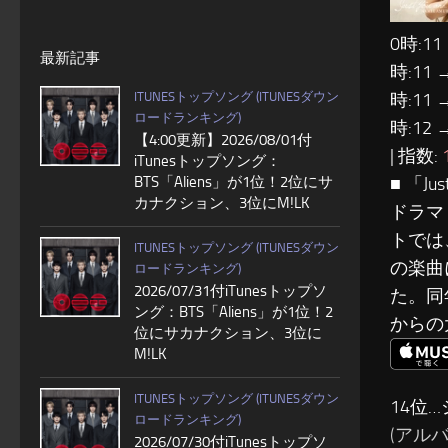
0時:11
最新記事
時:11 
時:11 
ITUNESトップソング (ITUNESダウン
ロードランキング)
時:12 
【4:00更新】2026/08/01付
| 指数:
iTunesトップソング：
■ 「J
BTS「Aliens」が1位！2位にサ
カナクション、3位にM!LK
ドラマ
トでは
ITUNESトップソング (ITUNESダウン
の楽曲に
ロードランキング)
2026/07/31付iTunesトップソ
た。同
ング：BTS「Aliens」が1位！2
からの
位にサカナクション、3位に
M!LK
ITUNESトップソング (ITUNESダウン
14位…
ロードランキング)
(アルバム
2026/07/30付iTunesトップソ