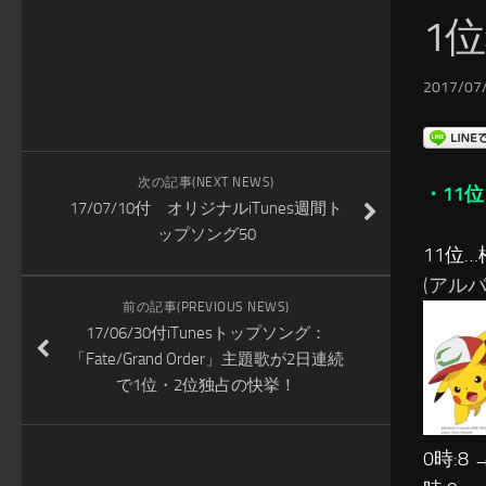
1
2017/07/
次の記事(NEXT NEWS)
・11位
17/07/10付 オリジナルiTunes週間ト
ップソング50
11位…
(アルバム
前の記事(PREVIOUS NEWS)
17/06/30付iTunesトップソング：
「Fate/Grand Order」主題歌が2日連続
で1位・2位独占の快挙！
0時:8 