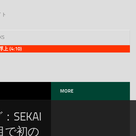
イト
KS
(4:10)
MORE
：SEKAI
週目で初の