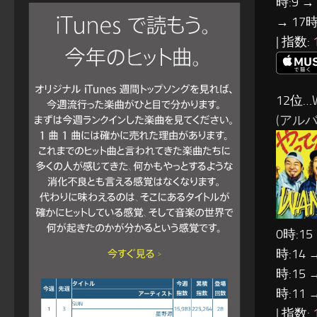
時:9 →
→ 17時
| 指数:
12位…
(アルバム
0時:15
時:14 
時:15 
時:11 
| 指数: