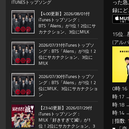
った急
ITUNESトップソング
録にど
【4:00更新】2026/08/01付
iTunesトップソング：
BTS「Aliens」が1位！2位にサ
カナクション、3位にM!LK
15位…
(アルバム
2026/07/31付iTunesトップソ
ング：BTS「Aliens」が1位！2
位にサカナクション、3位に
M!LK
2026/07/30付iTunesトップソ
ング：BTS「Aliens」が1位！2
0時:16
位にM!LK、3位にサカナクショ
ン
時:17 
時:18 
【23:40更新】2026/07/29付
時:14 
iTunesトップソング：
M!LK「好きすぎて滅!」が1
| 指数:
位！2位にサカナクション、3