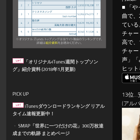
■ 「
曲で、
ている
チャー
高で、
チャー
声」「
「オリジナルiTunes週間トップソン
ヒット
グ」紹介資料 (2018年1月更新)
13位
PICK UP
(アルバム: 
iTunesダウンロードランキング リアル
タイム速報更新中！
・
SMAP「世界に一つだけの花」300万枚達
成までの軌跡 まとめページ