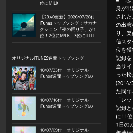
■ 「
位にM!LK
身が出
された
【23:40更新】2026/07/28付
iTunesトップソング：サカナ
の出演
クション「夜の踊り子」が1
り、楽
位！2位にM!LK、3位にILLIT
信スタ
位を獲得
記録を
オリジナルITUNES週間トップソング
当サイ
18/07/23付 オリジナル
った松
iTunes週間トップソング50
(201
た同年
「レッ
18/07/16付 オリジナル
iTunes週間トップソング50
記録と
に11
1日の
18/07/09付 オリジナル