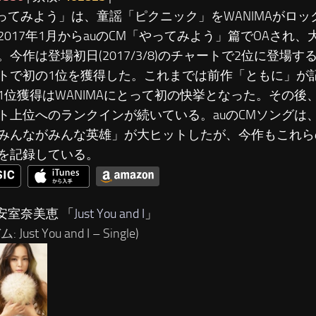
やってみよう」は、童謡「ピクニック」をWANIMAがロ
2017年1月からauのCM「やってみよう」篇でOAされ
。今作は登場初日(2017/3/8)のチャートで2位に登場する
トで初の1位を獲得した。これまでは前作「ともに」が
1位獲得はWANIMAにとって初の快挙となった。その後
ト上位へのランクインが続いている。auのCMソングは、
みんながみんな英雄」が大ヒットしたが、今作もこれら
を記録している。
…安室奈美恵 「
Just You and I
」
Just You and I – Single)