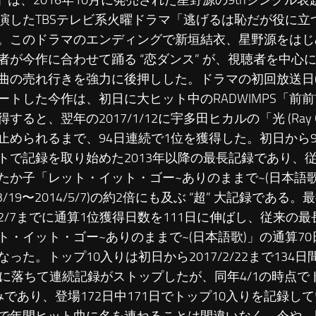
恋」は、2016年10月に発売された星野源の9thシングル
演したTBSテレビ系火曜ドラマ「逃げるは恥だが役に立
。このドラマのエンディングで新垣結衣、星野源をはじ
者が今作に合わせて踊る “恋ダンス” が、視聴者を中心
曲の売れ行きを強力に後押しした。ドラマの初回放送日(2016
ートした今作は、初日に大ヒット中のRADWIMPS「前
すると、翌年の2017/1/12に宇多田ヒカルの「光 (Ray Of 
止められるまで、94日連続で1位を獲得した。初日から9
トで記録を取り始めた2013年以降の最長記録であり、
たか子「レット・イット・ゴー~ありのままで~(日本語歌
4/3/19〜2014/5/7)の約2倍にも及ぶ “超” 大記録であ
2/7までに通算1位獲得日数を111日に伸ばし、従来の
ト・イット・ゴー~ありのままで~(日本語歌)」の通算7
なった。トップ10入りは初日から2017/2/22まで134日
位に落ちて連続記録がストップしたが、同年4/1の時点で
みであり、登場172日中171日でトップ10入りを記録し