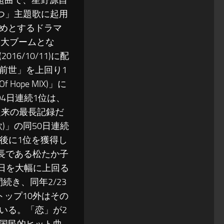
表題曲で、星野源自
つ」主題歌に起用
めとするドラマ
に大ブームとな
/10/11)に配
前前世」を上回り1
Hope MIX)」に
4日連続1位は、
従来の最長記録だ
)」の同50日連続
る。最後に1位を獲得し
最長である松たか子
0日を大幅に上回る
間続き、同年2/23
トップ10外はその
ている。「恋」が2