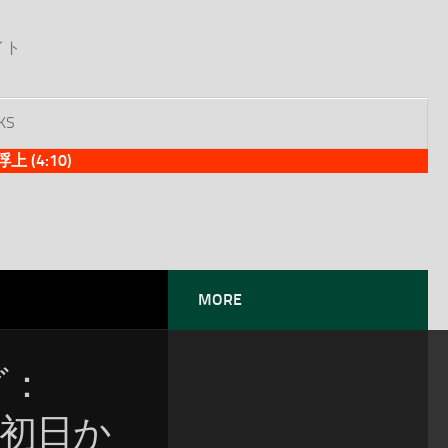
イト
KS
(4:10)
MORE
グ：
」初日か