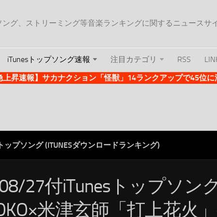
ップソング、ストリーミング等音楽ランキングに関するニュースサ
iTunesトップソング速報
注目カテゴリ
RSS
LIN
es急上昇速報】サカナクション「怪獣」14ランクアップで45位に浮上 
ESトップソング (ITUNESダウンロードランキング)
/08/27付iTunesトップソン
AOKO×米津玄師「打上花火