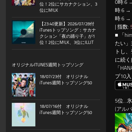
0時:6 
位！2位にサカナクション、3
時:6 →
位にM!LK
時:6 →
【23:40更新】2026/07/28付
| 指数:
iTunesトップソング：サカナ
■ 「h
クション「夜の踊り子」が1
位！2位にM!LK、3位にILLIT
たい」
トし、
に続く
オリジナルITUNES週間トップソング
「HA
プ10
18/07/23付 オリジナル
iTunes週間トップソング50
5位…
18/07/16付 オリジナル
(アルバ
iTunes週間トップソング50