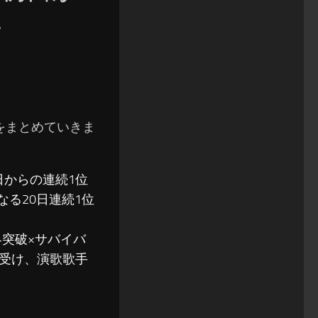
い
結果をまとめていきま
日からの連続1位
なる20日連続1位
突破×サバイバ
受け、演歌歌手