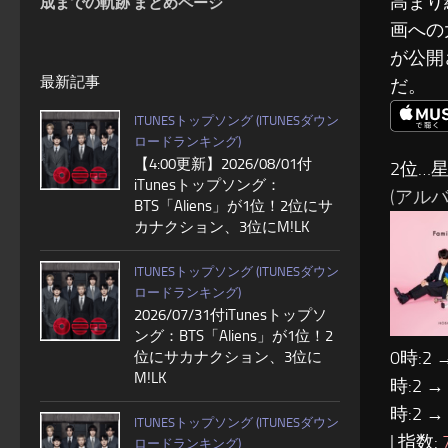
高まり
成までの軌跡 まとめページ
画への
が公開
最新記事
だ。
ITUNESトップソング (ITUNESダウン
ロードランキング)
【4:00更新】2026/08/01付
2位…
iTunesトップソング：
(アルバム:
BTS「Aliens」が1位！2位にサ
カナクション、3位にM!LK
ITUNESトップソング (ITUNESダウン
ロードランキング)
2026/07/31付iTunesトップソ
ング：BTS「Aliens」が1位！2
0時:2 
位にサカナクション、3位に
M!LK
時:2 →
時:2 →
ITUNESトップソング (ITUNESダウン
| 指数:
ロードランキング)