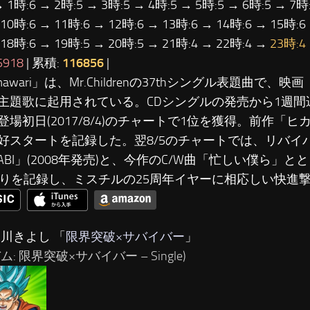
→ 1時:6 → 2時:5 → 3時:5 → 4時:5 → 5時:5 → 6時:5 → 7時:
 10時:6 → 11時:6 → 12時:6 → 13時:6 → 14時:6 → 15時:6
 18時:6 → 19時:5 → 20時:5 → 21時:4 → 22時:4 →
23時:4
5918
| 累積:
116856
|
imawari」は、Mr.Childrenの37thシングル表題曲で
主題歌に起用されている。CDシングルの発売から1週間
登場初日(2017/8/4)のチャートで1位を獲得。前作「
好スタートを記録した。翌8/5のチャートでは、リバイ
NABI」(2008年発売)と、今作のC/W曲「忙しい僕ら」
入りを記録し、ミスチルの25周年イヤーに相応しい快進
氷川きよし 「
限界突破×サバイバー
」
ム: 限界突破×サバイバー – Single)