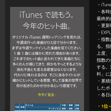
・iT
・各時
最終的
・更新
・EXP
・指数
る。指
上度、
指数の
する。
料
」に
・累積指
したポ
・各日
・1位