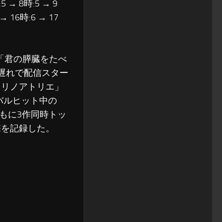
5 → 8時:5 → 9
 → 16時:6 → 17
、映画「君の膵臓をたべ
遅れで配信スター
ヒカリノアトリエ」
バルヒット中の
とともに3作同時トッ
撃を記録した。