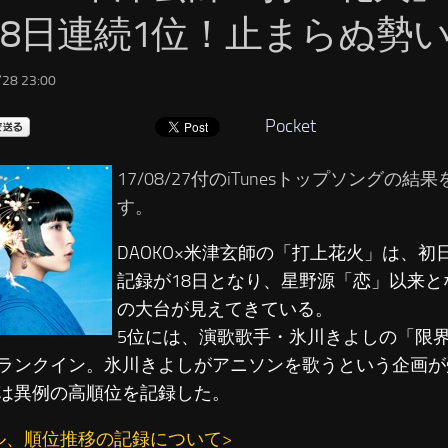
18日連続1位！止まらぬ勢
28 23:00
Pocket
17/08/27付のiTunesトップソングの
す。
DAOKO×米津玄師の「打上花火」は、初
記録が18日となり、星野源「恋」以来と
の大台が見えてきている。
5位には、演歌歌手・氷川きよしの「限界
ランクイン。氷川きよしがアニソンを歌うという企画が
は異例の高順位を記録した。
ル、順位推移の記録について>