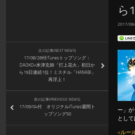
ら
2017/08/
次の記事(NEXT NEWS)
17/08/28付iTunesトップソング：
DAOKO×米津玄師「打上花火」初日か
ら19日連続1位！ミスチル「HANABI」
再浮上！
前の記事(PREVIOUS NEWS)
17/09/04付 オリジナルiTunes週間ト
ー」が
ップソング50
として
<ルー