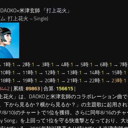
…DAOKO×米津玄師 「
打上花火
」
: 打上花火 – Single)
 1時:
1
→ 2時:
1
→ 3時:
1
→ 4時:
1
→ 5時:
1
→ 6時:
1
→ 7時
10時:
1
→ 11時:
1
→ 12時:
1
→ 13時:
1
→ 14時:
1
→ 15時:
1
18時:
1
→ 19時:
1
→ 20時:
1
→ 21時:
1
→ 22時:
1
→
23時:
1
8442
| 累積:
89863
| 合算:
156615
|
打上花火」は、DAOKOと米津玄師のコラボレーション曲
、下から見るか？横から見るか？」の主題歌に起用され
017/8/10)のチャートで1位を獲得。さらに同年8/16の
mily Song」を上回って1位を守る快進撃となっており、