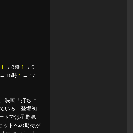
:
1
→ 8時:
1
→ 9
→ 16時:
1
→ 17
で、映画「打ち上
ている。登場初
チャートでは星野源
大ヒットへの期待が