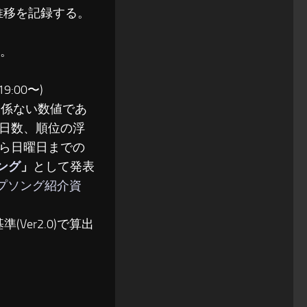
位推移を記録する。
る。
:00〜)
関係ない数値であ
日数、順位の浮
ら日曜日までの
ソング
」
として発表
ップソング紹介資
(Ver2.0)で算出