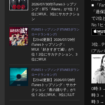
2026/07/30付iTunesトップソ
■ 「F
ング：BTS「Aliens」が1位！2
「過保
位にM!LK、3位にサカナクショ
で2位
ン
No.
ITUNESトップソング (ITUNESダウン
ロードランキング)
【23:40更新】2026/07/29付
3位…
iTunesトップソング：
M!LK「好きすぎて滅!」が1
(アルバム:
位！2位にサカナクション、3
位にM!LK
ITUNESトップソング (ITUNESダウン
ロードランキング)
【23:40更新】2026/07/28付
iTunesトップソング：サカナ
0時:3 
クション「夜の踊り子」が1
位！2位にM!LK、3位にILLIT
時:3 →
時:3 →