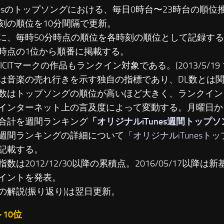
unesのトップソングにおける、毎日0時台〜23時台の順
刻の順位を10分間隔で更新。
に、毎時50分時点の順位を各時刻の順位として記録す
時点の1位から順番に掲載する。
LICITマークの作品もランクイン対象である。(2013/5/19 19
は音楽の売れ行きを示す独自の指標であり、DL数とは
数はトップソングの順位が高いほど大きく、ランクイン
インターネット上の言及度によって変動する。月曜日か
合計を週間ランキング
「
オリジナルiTunes週間トップ
週間ランキングの詳細について「
オリジナルiTunesト
記載する。
数は2012/12/30以降の累積点。2016/05/17以降は新基準
イントを発表。
の解説(振り返り)は翌日更新。
～10位