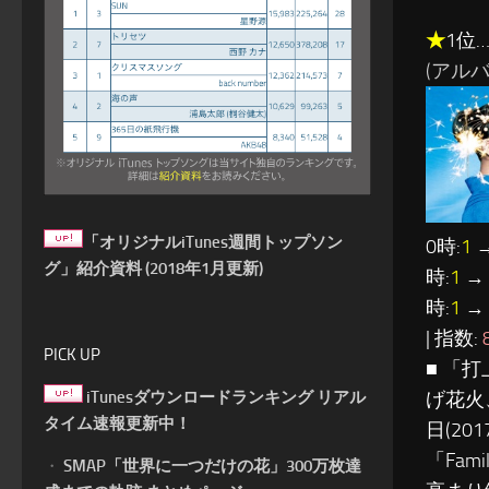
★
1位
(アルバム
「オリジナルiTunes週間トップソン
0時:
1
→
グ」紹介資料 (2018年1月更新)
時:
1
→ 
時:
1
→ 
| 指数:
PICK UP
■ 「
iTunesダウンロードランキング リアル
げ花火
タイム速報更新中！
日(2
「Fa
・
SMAP「世界に一つだけの花」300万枚達