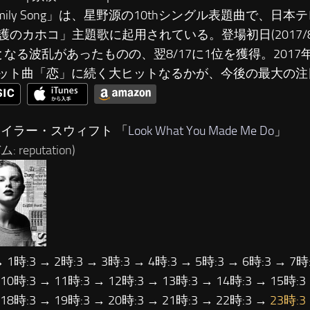
amily Song」は、星野源の10thシングル表題曲で、日
護のカホコ」主題歌に起用されている。登場初日(2017/8
となる波乱があったものの、翌8/17に1位を獲得。201
1ヒット曲「恋」に続く大ヒットなるかが、今後の最大の
テイラー・スウィフト 「
Look What You Made Me Do
」
 reputation)
→ 1時:3 → 2時:3 → 3時:3 → 4時:3 → 5時:3 → 6時:3 → 7時:
 10時:3 → 11時:3 → 12時:3 → 13時:3 → 14時:3 → 15時:3
 18時:3 → 19時:3 → 20時:3 → 21時:3 → 22時:3 →
23時:3