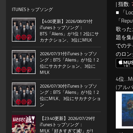
| 指数:
ITUNESトップソング
■ 「L
「Rep
【4:00更新】2026/08/01付
iTunesトップソング：
歌った
BTS「Aliens」が1位！2位にサ
題を集
カナクション、3位にM!LK
でのテ
のロン
2026/07/31付iTunesトップソ
ング：BTS「Aliens」が1位！2
位にサカナクション、3位に
M!LK
4位…Mr.
2026/07/30付iTunesトップソ
(アルバム:
ング：BTS「Aliens」が1位！2
位にM!LK、3位にサカナクショ
ン
【23:40更新】2026/07/29付
iTunesトップソング：
M!LK「好きすぎて滅!」が1