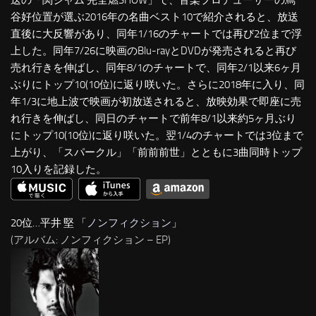
送の「関ジャム 完全燃SHOW」で、音楽プロデューサーの蔦
谷好位置が選ぶ2016年の名曲ベスト10で紹介されると、放送
直後に大反響があり、同年1/16のチャートでは再び2位まで浮
上した。同年7/26に映画のBlu-rayとDVDが発売されると再び
売れ行きを伸ばし、同年8/1のチャートで、同年2/1以来6ヶ月
ぶりにトップ10(10位)に返り咲いた。さらに2018年に入り、同
年1/3に地上波で映画が初放送されると、放映効果で即座に売
れ行きを伸ばし、同日のチャートで前年8/1以来約5ヶ月ぶり
にトップ10(10位)に返り咲いた。翌1/4のチャートでは3位まで
上がり、「スパークル」「前前前世」とともに3曲同時トップ
10入りを記録した。
20位…平井 堅 「
ノンフィクション
」
(アルバム: ノンフィクション – EP)