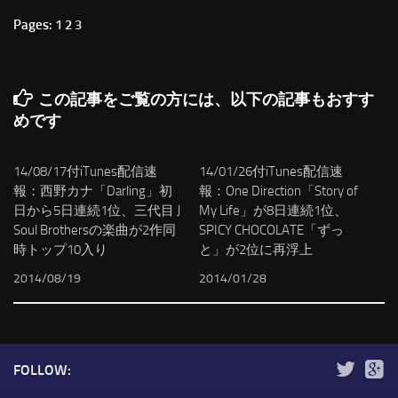
Pages:
1
2
3
この記事をご覧の方には、以下の記事もおすす
めです
14/08/17付iTunes配信速
14/01/26付iTunes配信速
報：西野カナ「Darling」初
報：One Direction「Story of
日から5日連続1位、三代目 J
My Life」が8日連続1位、
Soul Brothersの楽曲が2作同
SPICY CHOCOLATE「ずっ
時トップ10入り
と」が2位に再浮上
2014/08/19
2014/01/28
FOLLOW: