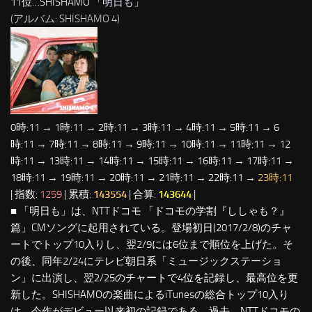
11位…SHISHAMO 「
明日も
」
(アルバム: SHISHAMO 4)
0時:11 → 1時:11 → 2時:11 → 3時:11 → 4時:11 → 5時:11 → 6
時:11 → 7時:11 → 8時:11 → 9時:11 → 10時:11 → 11時:11 → 12
時:11 → 13時:11 → 14時:11 → 15時:11 → 16時:11 → 17時:11 →
18時:11 → 19時:11 → 20時:11 → 21時:11 → 22時:11 →
23時:11
| 指数:
1259
| 累積:
143554
| 合算:
143644
|
■ 「明日も」は、NTTドコモ 「ドコモの学割『ししゃも？』
篇」CMソングに起用されている。登場初日(2017/2/8)のチャ
ートでトップ10入りし、翌2/9には6位まで順位を上げた。そ
の後、同年2/24にテレビ朝日系「ミュージックステーショ
ン」に出演し、翌2/25のチャートで4位を記録し、最高位を更
新した。SHISHAMOの楽曲によるiTunesの総合トップ10入り
は、今作がデビュー以来初の記録である。過去、NTTドコモの