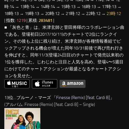
時:14 → 13時:14 → 14時:14 → 15時:13 → 16時:13 → 17時:13 →
18時:13 → 19時:13 → 20時:12 → 21時:12 → 22時:12 →
23時:12
| 指数:
1219
| 累積:
283481
|
■ 「灰色と青」は、米津玄師と菅田将暉のコラボレーション曲
である。登場初日(2017/10/11)のチャートで2位にランクイ
ン。その後も上位に残り続け、米津玄師が各種情報番組でピ
ックアップされる機会が増えた同年10/31前後で再び売れ行き
を伸ばすと、同年11/3(登場24日目)のチャートで発売以来初の
1位を獲得した。じわじわと注目と人気を高め、登場4〜5週目
にかけてのチャートアクションが最盛となるチャートアクシ
ョンを見せた。
13位…ブルーノ・マーズ 「
Finesse (Remix) [feat. Cardi B]
」
(アルバム: Finesse (Remix) [feat. Cardi B] – Single)