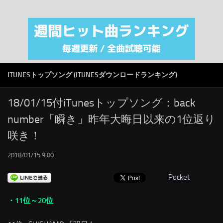
注目カテゴリ
オリジナルiTunes週間トップソング
音楽業界
SMAP
ITUNESトップソング (ITUNESダウンロードランキング)
AKB48
RSS
18/01/15付iTunesトップソング：back
number「瞬き」昨年大晦日以来の1位返り
LINKS
咲き！
2018/01/15 9:00
Pocket
・11位～20位