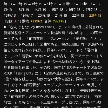
時:19 → 7時:19 → 8時:19 → 9時:19 → 10時:19 → 11時:19 → 12
時:19 → 13時:19 → 14時:19 → 15時:18 → 16時:18 → 17時:18 →
18時:18 → 19時:17 → 20時:19 → 21時:19 → 22時:19 →
23時:19
| 指数:
874
| 累積:
732562
| 合算:
732778
|
■ 「なんでもないや (movie ver.)」は、2016年8月に公開された
新海誠監督のアニメーション長編映画「君の名は。」のEDテ
ーマであり、「前前前世」「スパークル」「夢灯籠」ととも
に大ヒットを記録した楽曲である。映画公開日(同年8/26)を前
後して売れ行きを伸ばし、同年8/28のチャートで「君の名
は。」の主題歌4曲が1位〜4位を独占し、同一アーティスト&
同一タイアップの作品による1位〜4位独占という、史上稀に
見る快挙を達成した。その後、同年9/16のチャートでONE OK
ROCK「Taking Off」により記録を止められるまで、19日連続で
1位〜4位を独占し、前例のない快挙を記録。同年10/14のチャ
ートでは上白石萌音がミュージックステーションに出演して
カバー曲を披露したことをきっかけに浮上し、発売以来初め
て「前前前世」の順位を追い抜いた。2017年の初頭も「前前
前世」とともにチャート上位をキープし続けた。同年1/15放