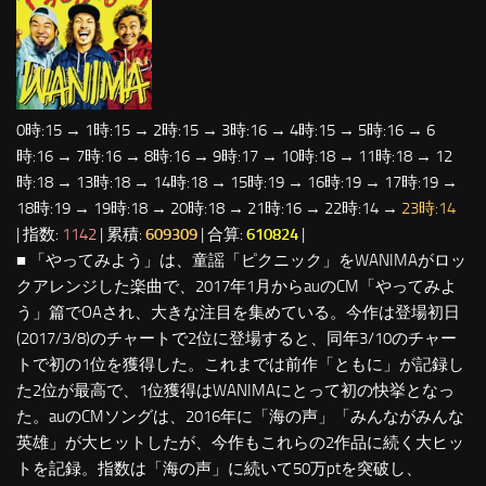
0時:15 → 1時:15 → 2時:15 → 3時:16 → 4時:15 → 5時:16 → 6
時:16 → 7時:16 → 8時:16 → 9時:17 → 10時:18 → 11時:18 → 12
時:18 → 13時:18 → 14時:18 → 15時:19 → 16時:19 → 17時:19 →
18時:19 → 19時:18 → 20時:18 → 21時:16 → 22時:14 →
23時:14
| 指数:
1142
| 累積:
609309
| 合算:
610824
|
■ 「やってみよう」は、童謡「ピクニック」をWANIMAがロッ
クアレンジした楽曲で、2017年1月からauのCM「やってみよ
う」篇でOAされ、大きな注目を集めている。今作は登場初日
(2017/3/8)のチャートで2位に登場すると、同年3/10のチャー
トで初の1位を獲得した。これまでは前作「ともに」が記録し
た2位が最高で、1位獲得はWANIMAにとって初の快挙となっ
た。auのCMソングは、2016年に「海の声」「みんながみんな
英雄」が大ヒットしたが、今作もこれらの2作品に続く大ヒッ
トを記録。指数は「海の声」に続いて50万ptを突破し、