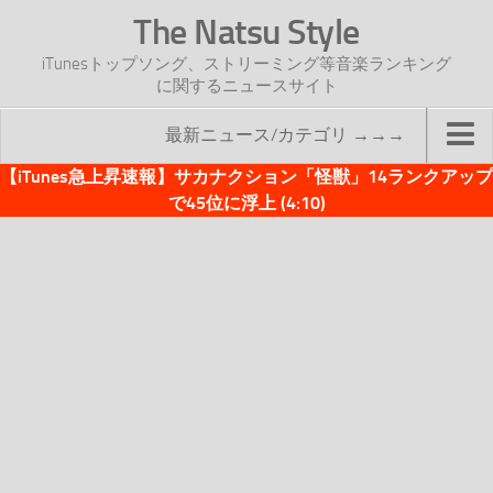
The Natsu Style
iTunesトップソング、ストリーミング等音楽ランキング
に関するニュースサイト
最新ニュース/カテゴリ →→→
【iTunes急上昇速報】サカナクション「怪獣」14ランクアップ
TOP
で45位に浮上 (4:10)
サイトについて
年間ヒット曲ランキング
2016年度特集記事
2017年度特集記事
iTunesトップソング速報
iTunesデイリー
オリジナル週間トップソング
「オリジナルiTunes週間トップソング」紹介資料