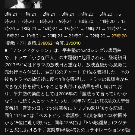
0時:21 → 1時:21 → 2時:21 → 3時:21 → 4時:20 → 5時:20 → 6
時:20 → 7時:20 → 8時:20 → 9時:21 → 10時:20 → 11時:20 → 12
時:20 → 13時:21 → 14時:21 → 15時:21 → 16時:21 → 17時:21 →
18時:21 → 19時:21 → 20時:21 → 21時:21 → 22時:20 →
23時:20
| 指数:
477
| 累積:
378862
| 合算:
379010
|
■ 「ノンフィクション」は、平井堅の42ndシングル表題曲
で、ドラマ「小さな巨人」の主題歌に起用された。登場初日
(2017/5/14)はドラマの放映日と重なり、放映直後から急激に
売れ行きを伸ばし、翌5/15のチャートで1位を獲得した。その
後もドラマの放送後に度々1位を獲得し、ドラマの視聴者から
大きな支持を得ていることを裏付ける結果を残し続けてお
り、平井堅の楽曲としては2016年の「魔法って言っていいか
な？」に続く大ヒットとなった。同年7/15にはTBS系の大型音
楽番組「音楽の日」での披露後にトップ10返り咲きを記録。
同年11/15には「ベストヒット歌謡祭」出演を機に200位圏外
から15位に返り咲いた。同年12/6には「FNS歌謡祭」(フジテ
レビ系)における平手友梨奈(欅坂46)とのコラボレーションが話