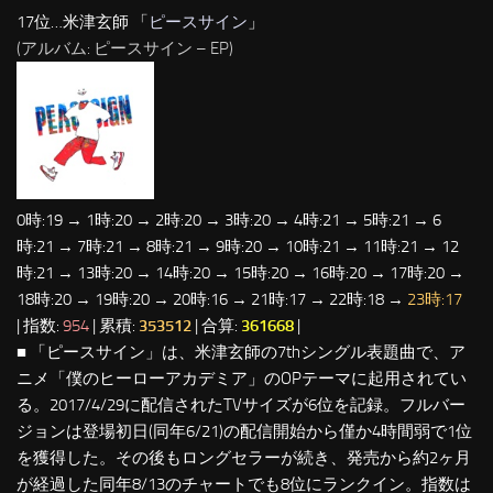
17位…米津玄師 「
ピースサイン
」
(アルバム: ピースサイン – EP)
0時:19 → 1時:20 → 2時:20 → 3時:20 → 4時:21 → 5時:21 → 6
時:21 → 7時:21 → 8時:21 → 9時:20 → 10時:21 → 11時:21 → 12
時:21 → 13時:20 → 14時:20 → 15時:20 → 16時:20 → 17時:20 →
18時:20 → 19時:20 → 20時:16 → 21時:17 → 22時:18 →
23時:17
| 指数:
954
| 累積:
353512
| 合算:
361668
|
■ 「ピースサイン」は、米津玄師の7thシングル表題曲で、ア
ニメ「僕のヒーローアカデミア」のOPテーマに起用されてい
る。2017/4/29に配信されたTVサイズが6位を記録。フルバー
ジョンは登場初日(同年6/21)の配信開始から僅か4時間弱で1位
を獲得した。その後もロングセラーが続き、発売から約2ヶ月
が経過した同年8/13のチャートでも8位にランクイン。指数は