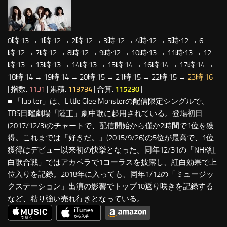
0時:13 → 1時:12 → 2時:12 → 3時:12 → 4時:12 → 5時:12 → 6
時:12 → 7時:12 → 8時:12 → 9時:12 → 10時:13 → 11時:13 → 12
時:13 → 13時:13 → 14時:13 → 15時:14 → 16時:14 → 17時:14 →
18時:14 → 19時:14 → 20時:15 → 21時:15 → 22時:15 →
23時:16
| 指数:
1131
| 累積:
113734
| 合算:
115230
|
■ 「Jupiter」は、Little Glee Monsterの配信限定シングルで、
TBS日曜劇場「陸王」劇中歌に起用されている。登場初日
(2017/12/3)のチャートで、配信開始から僅か2時間で1位を獲
得。これまでは「好きだ。」(2015/9/26)の5位が最高で、1位
獲得はデビュー以来初の快挙となった。同年12/31の「NHK紅
白歌合戦」ではアカペラで1コーラスを披露し、紅白効果で上
位入りを記録。2018年に入っても、同年1/12の「ミュージッ
クステーション」出演の影響でトップ10返り咲きを記録する
など、粘り強い売れ行きとなっている。