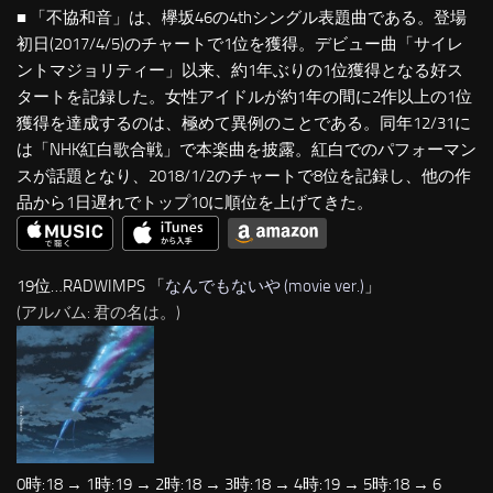
■ 「不協和音」は、欅坂46の4thシングル表題曲である。登場
初日(2017/4/5)のチャートで1位を獲得。デビュー曲「サイレ
ントマジョリティー」以来、約1年ぶりの1位獲得となる好ス
タートを記録した。女性アイドルが約1年の間に2作以上の1位
獲得を達成するのは、極めて異例のことである。同年12/31に
は「NHK紅白歌合戦」で本楽曲を披露。紅白でのパフォーマン
スが話題となり、2018/1/2のチャートで8位を記録し、他の作
品から1日遅れでトップ10に順位を上げてきた。
19位…RADWIMPS 「
なんでもないや (movie ver.)
」
(アルバム: 君の名は。)
0時:18 → 1時:19 → 2時:18 → 3時:18 → 4時:19 → 5時:18 → 6