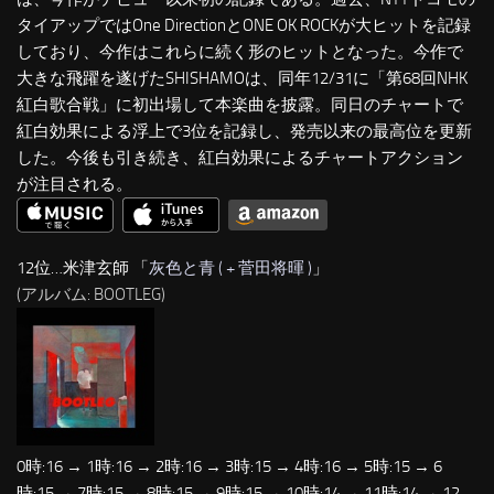
タイアップではOne DirectionとONE OK ROCKが大ヒットを記録
しており、今作はこれらに続く形のヒットとなった。今作で
大きな飛躍を遂げたSHISHAMOは、同年12/31に「第68回NHK
紅白歌合戦」に初出場して本楽曲を披露。同日のチャートで
紅白効果による浮上で3位を記録し、発売以来の最高位を更新
した。今後も引き続き、紅白効果によるチャートアクション
が注目される。
12位…米津玄師 「
灰色と青 ( + 菅田将暉 )
」
(アルバム: BOOTLEG)
0時:16 → 1時:16 → 2時:16 → 3時:15 → 4時:16 → 5時:15 → 6
時:15 → 7時:15 → 8時:15 → 9時:15 → 10時:14 → 11時:14 → 12