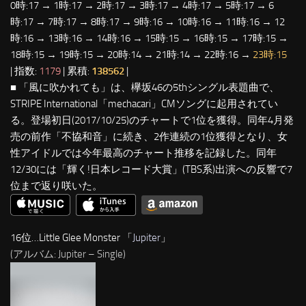
0時:17 → 1時:17 → 2時:17 → 3時:17 → 4時:17 → 5時:17 → 6
時:17 → 7時:17 → 8時:17 → 9時:16 → 10時:16 → 11時:16 → 12
時:16 → 13時:16 → 14時:16 → 15時:15 → 16時:15 → 17時:15 →
18時:15 → 19時:15 → 20時:14 → 21時:14 → 22時:16 →
23時:15
| 指数:
1179
| 累積:
138562
|
■ 「風に吹かれても」は、欅坂46の5thシングル表題曲で、
STRIPE International「mechacari」CMソングに起用されてい
る。登場初日(2017/10/25)のチャートで1位を獲得。同年4月発
売の前作「不協和音」に続き、2作連続の1位獲得となり、女
性アイドルでは今年最高のチャート推移を記録した。同年
12/30には「輝く!日本レコード大賞」(TBS系)出演への反響で7
位まで返り咲いた。
16位…Little Glee Monster 「
Jupiter
」
(アルバム: Jupiter – Single)