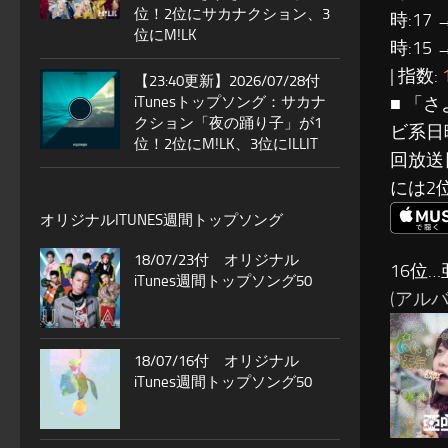
位！2位にサカナクション、3
時:17 
位にM!LK
時:15 
| 指数:
【23:40更新】2026/07/28付
■ 「
iTunesトップソング：サカナ
クション「夜の踊り子」が1
ビ系日
位！2位にM!LK、3位にILLIT
回放送
には2
オリジナルITUNES週間トップソング
18/07/23付 オリジナル
16位…
iTunes週間トップソング50
(アルバ
18/07/16付 オリジナル
iTunes週間トップソング50