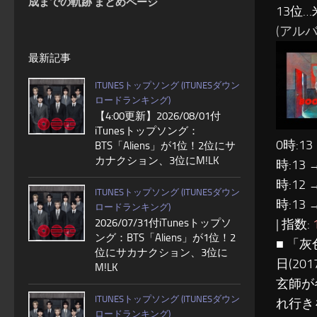
成までの軌跡 まとめページ
13位…
(アルバム
最新記事
ITUNESトップソング (ITUNESダウン
ロードランキング)
【4:00更新】2026/08/01付
iTunesトップソング：
0時:13
BTS「Aliens」が1位！2位にサ
カナクション、3位にM!LK
時:13 
時:12 
ITUNESトップソング (ITUNESダウン
時:13 
ロードランキング)
| 指数:
2026/07/31付iTunesトップソ
ング：BTS「Aliens」が1位！2
■ 「
位にサカナクション、3位に
日(2
M!LK
玄師が
ITUNESトップソング (ITUNESダウン
れ行き
ロードランキング)