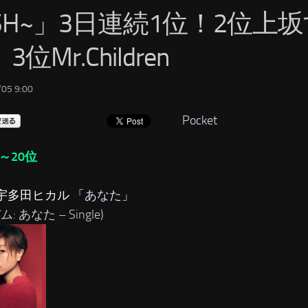
ISH~」3日連続1位！2位上
3位Mr.Children
05 9:00
Pocket
～20位
…宇多田ヒカル 「
あなた
」
: あなた – Single)