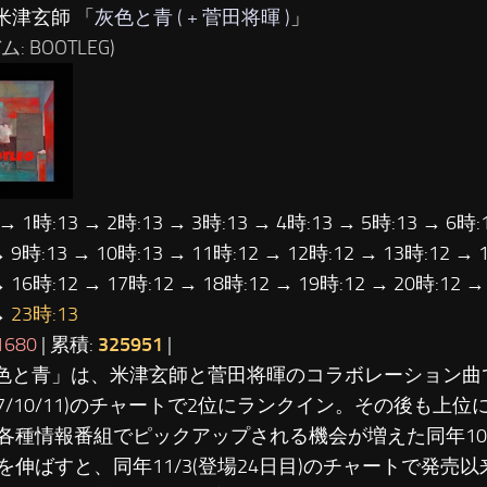
米津玄師 「
灰色と青 ( + 菅田将暉 )
」
: BOOTLEG)
 → 1時:13 → 2時:13 → 3時:13 → 4時:13 → 5時:13 → 6時:
→ 9時:13 → 10時:13 → 11時:12 → 12時:12 → 13時:12 → 
→ 16時:12 → 17時:12 → 18時:12 → 19時:12 → 20時:12 →
→
23時:13
1680
| 累積:
325951
|
灰色と青」は、米津玄師と菅田将暉のコラボレーション曲
017/10/11)のチャートで2位にランクイン。その後も上
各種情報番組でピックアップされる機会が増えた同年10
を伸ばすと、同年11/3(登場24日目)のチャートで発売