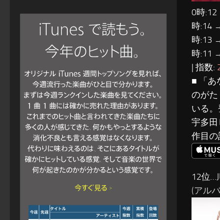
0時:12
時:14 
時:13 
時:11 
| 指数:
■ 「
のがた
いる。
宇多田
作目の
12位…J
(アルバム