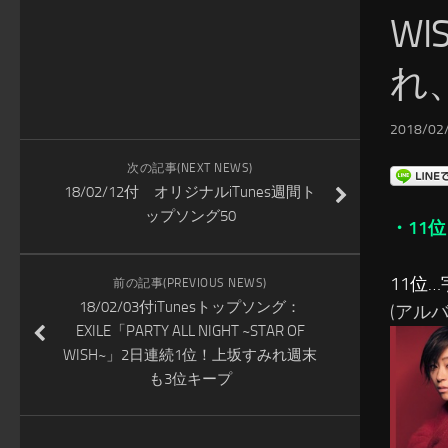
W
れ、
2018/02/
次の記事(NEXT NEWS)
18/02/12付 オリジナルiTunes週間ト
ップソング50
・11位
11位
前の記事(PREVIOUS NEWS)
18/02/03付iTunesトップソング：
(アルバム
EXILE「PARTY ALL NIGHT ~STAR OF
WISH~」2日連続1位！上坂すみれ週末
も3位キープ