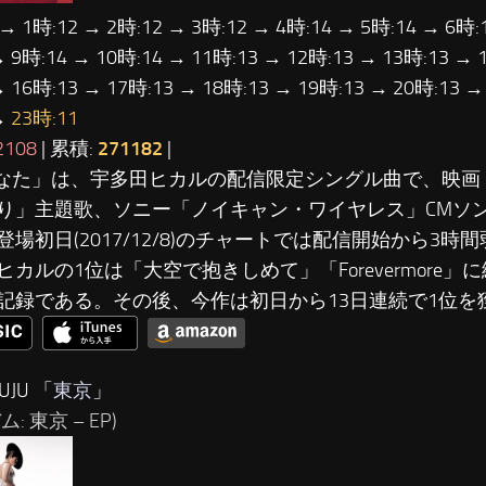
 → 1時:12 → 2時:12 → 3時:12 → 4時:14 → 5時:14 → 6時:
→ 9時:14 → 10時:14 → 11時:13 → 12時:13 → 13時:13 → 
→ 16時:13 → 17時:13 → 18時:13 → 19時:13 → 20時:13 →
→
23時:11
2108
| 累積:
271182
|
あなた」は、宇多田ヒカルの配信限定シングル曲で、映画「DE
り」主題歌、ソニー「ノイキャン・ワイヤレス」CMソ
登場初日(2017/12/8)のチャートでは配信開始から3時
ヒカルの1位は「大空で抱きしめて」「Forevermore」に
記録である。その後、今作は初日から13日連続で1位を
UJU 「
東京
」
: 東京 – EP)