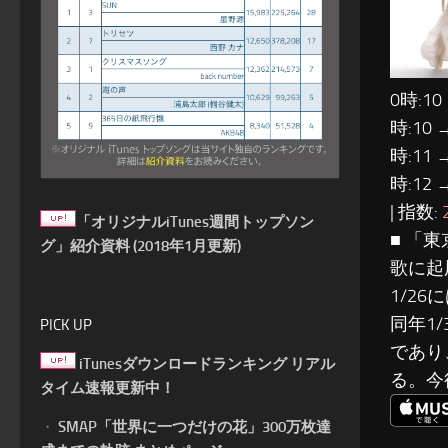
0時:10
時:10 
時:11 
時:12 
| 指数:
「オリジナルiTunes週間トップソン
■ 「
グ」紹介資料 (2018年1月更新)
歌に起
1/2
同年1
PICK UP
であり
iTunesダウンロードランキング リアル
る。今
タイム速報更新中！
・
SMAP「世界に一つだけの花」300万枚達