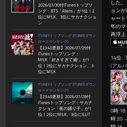
した。
2026/07/30付iTunesトップソ
ョンが
ング：BTS「Aliens」が1位！2
位にM!LK、3位にサカナクショ
ャート
ン
年のマ
再浮上
ITUNESトップソング (ITUNESダウン
ロードランキング)
【23:40更新】2026/07/29付
iTunesトップソング：
14位…T
M!LK「好きすぎて滅!」が1
(アルバム:
位！2位にサカナクション、3
位にM!LK
ITUNESトップソング (ITUNESダウン
ロードランキング)
【23:40更新】2026/07/28付
iTunesトップソング：サカナ
クション「夜の踊り子」が1
0時:18
位！2位にM!LK、3位にILLIT
時:20 
時:16 