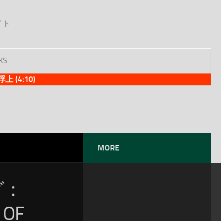
イト
KS
(4:10)
MORE
グ：
 OF