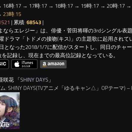
→ 16時:17 → 17時:17 → 18時:17 → 19時:17 → 20時:17 →
→
23時:15
1521
| 累積:
68543
|
さよならエレジー」は、俳優・菅田将暉の3rdシングル表
曜ドラマ「トドメの接吻(キス)」の主題歌に起用されて
日となった2018/1/7に配信がスタートし、同日のチャー
位を記録し、現在までの最高位記録となっている。
亜咲花 「
SHINY DAYS
」
ム: SHINY DAYS(TVアニメ「ゆるキャン△」OPテーマ) – E