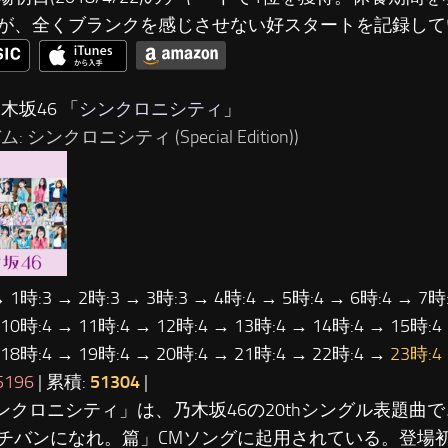
が、全くブランクを感じさせない好スタートを記録して
木坂46 「
シンクロニシティ
」
: シンクロニシティ (Special Edition))
→ 1時:3 → 2時:3 → 3時:3 → 4時:4 → 5時:4 → 6時:4 → 7時:
 10時:4 → 11時:4 → 12時:4 → 13時:4 → 14時:4 → 15時:4
 18時:4 → 19時:4 → 20時:4 → 21時:4 → 22時:4 →
23時:4
5196
| 累積:
51304
|
シンクロニシティ」は、乃木坂46の20thシングル表題曲
チバンになれ。篇」CMソングに起用されている。登場初日(20