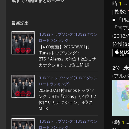
成までの軌跡 まとめページ
時:
1
→ 
| 指数:
■ 「P
最新記事
「南ア
ITUNESトップソング (ITUNESダウン
(201
ロードランキング)
位獲得
【4:00更新】2026/08/01付
iTunesトップソング：
BTS「Aliens」が1位！2位にサ
カナクション、3位にM!LK
2位…
(アルバム:
ITUNESトップソング (ITUNESダウン
ロードランキング)
2026/07/31付iTunesトップソ
ング：BTS「Aliens」が1位！2
位にサカナクション、3位に
M!LK
ITUNESトップソング (ITUNESダウン
0時:
1
→
ロードランキング)