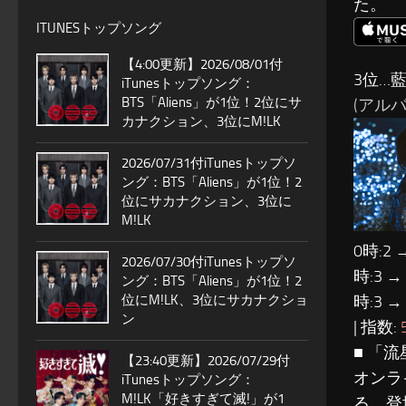
た。
ITUNESトップソング
【4:00更新】2026/08/01付
3位…
iTunesトップソング：
BTS「Aliens」が1位！2位にサ
(アルバム
カナクション、3位にM!LK
2026/07/31付iTunesトップソ
ング：BTS「Aliens」が1位！2
位にサカナクション、3位に
M!LK
0時:2 
2026/07/30付iTunesトップソ
時:3 →
ング：BTS「Aliens」が1位！2
位にM!LK、3位にサカナクショ
時:3 →
ン
| 指数:
■ 「
【23:40更新】2026/07/29付
オンラ
iTunesトップソング：
M!LK「好きすぎて滅!」が1
る。登