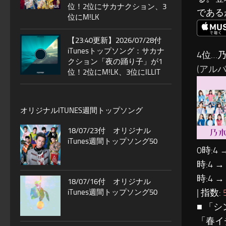
位！2位にサカナクション、3
である
位にM!LK
【23:40更新】2026/07/28付
iTunesトップソング：サカナ
4位…乃
クション「夜の踊り子」が1
(アルバム
位！2位にM!LK、3位にILLIT
オリジナルITUNES週間トップソング
18/07/23付 オリジナル
iTunes週間トップソング50
0時:4 
時:4 →
時:4 →
18/07/16付 オリジナル
| 指数:
iTunes週間トップソング50
■ 「
「春イ