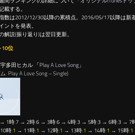
週間ランキングの詳細について「
オリジナルiTunesト
記載する。
数は2012/12/30以降の累積点。2016/05/17以降は新基準
イントを発表。
の解説(振り返り)は翌日更新。
～10位
…宇多田ヒカル 「
Play A Love Song
」
 Play A Love Song – Single)
 → 1時:7 → 2時:6 → 3時:6 → 4時:3 → 5時:3 → 6時:3 → 7
10時:
1
→ 11時:
1
→ 12時:
1
→ 13時:
1
→ 14時:
1
→ 15時:
1