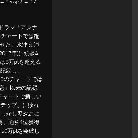
 → 16時:2 → 17
曜ドラマ「アンナ
)のチャートでは配
見せた。米津玄師
017年)に続き4
8万ptを超える
を記録し、
13のチャートでは
「恋」以来の記録
のチャートで新しい
ステップ」に敗れ
かし翌3/21に
得。通算1位獲得
50万ptを突破し