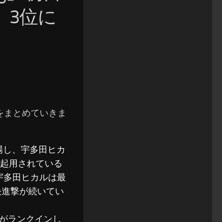
、3位に
結果をまとめていきま
登場し、宇多田ヒカ
も起用されている
した。宇多田ヒカルは最
快進撃が続いてい
」がランクインし