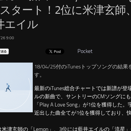
位スタート！2位に米津玄師
井エイル
26 9:00
Pocket
18/04/25付のiTunesトップソングの
す。
最新のiTunes総合チャートでは新譜が
ルの新曲で、サントリーのCMソングに
「Play A Love Song」が1位を獲得
近出した曲全てが1位を獲得しており、
は米津玄師の「Lemon」、3位には藍井エイルの「流星