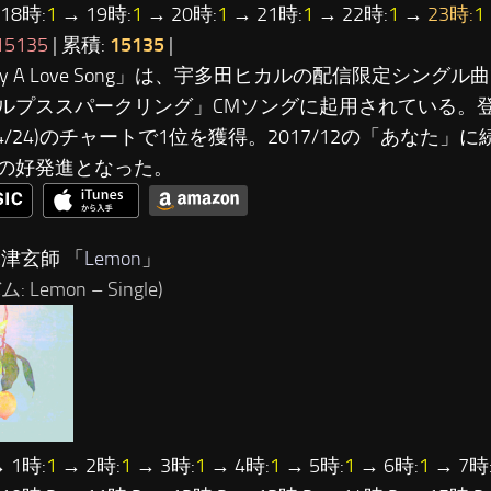
18時:
1
→ 19時:
1
→ 20時:
1
→ 21時:
1
→ 22時:
1
→
23時:
1
15135
| 累積:
15135
|
lay A Love Song」は、宇多田ヒカルの配信限定シング
ルプススパークリング」CMソングに起用されている。
8/4/24)のチャートで1位を獲得。2017/12の「あなた」
の好発進となった。
米津玄師 「
Lemon
」
 Lemon – Single)
 1時:
1
→ 2時:
1
→ 3時:
1
→ 4時:
1
→ 5時:
1
→ 6時:
1
→ 7時