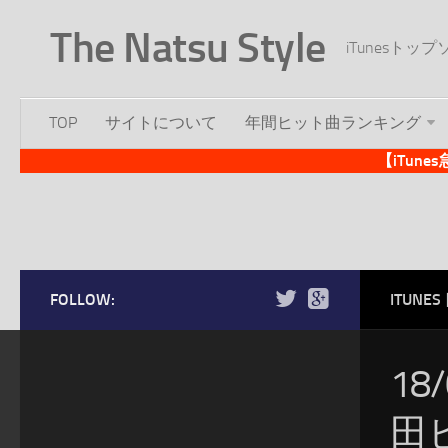
The Natsu Style
iTunesト
TOP
サイトについて
年間ヒット曲ランキング
【iTun
FOLLOW:
ITUN
18
田ヒ