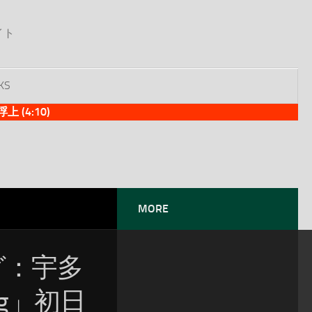
イト
KS
(4:10)
MORE
ング：宇多
ong」初日