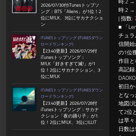
時:2 →
2026/07/30付iTunesトップソ
時:2 →
ング：BTS「Aliens」が1位！2
位にM!LK、3位にサカナクショ
| 指数:
ン
■ 「
チュラ
ITUNESトップソング (ITUNESダウン
信開始
ロードランキング)
【23:40更新】2026/07/29付
の1位
iTunesトップソング：
作目と
M!LK「好きすぎて滅!」が1
高記録
位！2位にサカナクション、3
位にM!LK
DAO
初日か
ITUNESトップソング (ITUNESダウン
となっ
ロードランキング)
地図(
【23:40更新】2026/07/28付
iTunesトップソング：サカナ
て2位
クション「夜の踊り子」が1
は早々
位！2位にM!LK、3位にILLIT
日数は