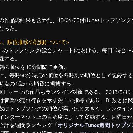
の作品の結果も含めた、18/04/25付iTunesトップソ
なった。
ル、順位推移の記録について>
unesのトップソング(総合チャート)における、毎日0時台
録する。
刻の順位を10分間隔で更新。
に、毎時50分時点の順位を各時刻の順位として記録す
時点の1位から順番に掲載する。
LICITマークの作品もランクイン対象である。(2013/5/19 19
は音楽の売れ行きを示す独自の指標であり、DL数とは
数はトップソングの順位が高いほど大きく、ランクイン
インターネット上の言及度によって変動する。月曜日か
合計を週間ランキング
「
オリジナルiTunes週間トップ