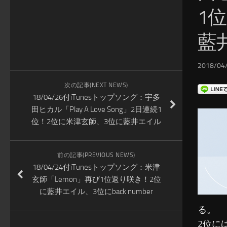
1
藍
2018/04/
次の記事(NEXT NEWS)
18/04/26付iTunesトップソング：宇多
田ヒカル「Play A Love Song」2日連続1
位！2位に米津玄師、3位に藍井エイル
前の記事(PREVIOUS NEWS)
18/04/24付iTunesトップソング：米津
玄師「Lemon」再び1位返り咲き！2位
に藍井エイル、3位にback number
る。
2位に