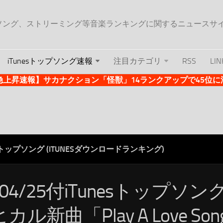
ップソング、ストリーミング等音楽ランキングに関するニュースサ
iTunesトップソング速報
注目カテゴリ
RSS
LIN
es急上昇速報】サカナクション「怪獣」14ランクアップで45位に浮上 
ESトップソング (ITUNESダウンロードランキング)
/04/25付iTunesトップソ
カル新曲「Play A Love S