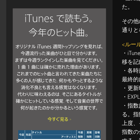
た。
その他
通りと
<ルー
・iT
移を記
・各時
最終的
・更新
・EXP
・指数
る。指
上度、
指数の