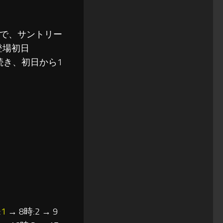
ル曲で、サントリー
登場初日
に続き、初日から1
:
1
→ 8時:2 → 9