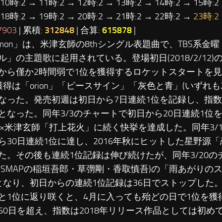
 10時:2 → 11時:2 → 12時:2 → 13時:2 → 14時:2 → 15時:2
 18時:2 → 19時:2 → 20時:2 → 21時:2 → 22時:2 →
23時:2
7903
| 累積:
312848
| 合算:
615878
|
Lemon」は、米津玄師の8thシングル表題曲で、TBS系金
ル」の主題歌に起用されている。登場初日(2018/2/12
から僅か2時間弱で1位を獲得するロケットスタートを
獲得は「orion」「ピースサイン」「灰色と青」(いずれも2
なった。発売初週は初日から7日連続1位を記録し、指数は
となった。同年3/3のチャートで初日から20日連続1位
KO×米津玄師「打上花火」に続く快挙を達成した。同年3/
ら30日連続1位に達し、2016年秋にヒットした星野源
た。その後も連続1位記録は伸び続けたが、同年3/20
元SMAPの稲垣吾郎・草彅剛・香取慎吾)の「雨あがりの
となり、初日からの連続1位記録は36日でストップした。し
と1位に返り咲くと、4月に入っても殆どの日で1位を獲
50日を超え、指数は2018年リリース作品としては初めて