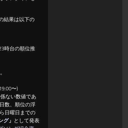
ングの結果は以下の
〜23時台の順位推
る。
:00〜)
関係ない数値であ
日数、順位の浮
ら日曜日までの
ソング
」
として発表