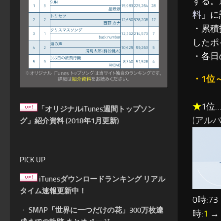
する。
料
」に
・累積指
したポ
・各日
・1位
★
1位
「オリジナルiTunes週間トップソン
(アルバム:
グ」紹介資料 (2018年1月更新)
PICK UP
iTunesダウンロードランキング リアル
タイム速報更新中！
0時:73
・
SMAP「世界に一つだけの花」300万枚達
時:
1
→ 