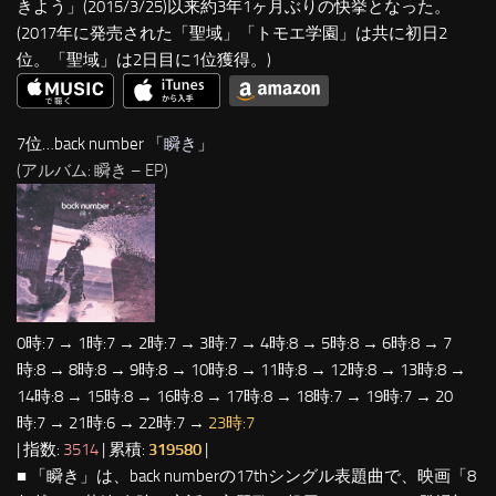
きよう」(2015/3/25)以来約3年1ヶ月ぶりの快挙となった。
(2017年に発売された「聖域」「トモエ学園」は共に初日2
位。「聖域」は2日目に1位獲得。)
7位…back number 「
瞬き
」
(アルバム: 瞬き – EP)
0時:7 → 1時:7 → 2時:7 → 3時:7 → 4時:8 → 5時:8 → 6時:8 → 7
時:8 → 8時:8 → 9時:8 → 10時:8 → 11時:8 → 12時:8 → 13時:8 →
14時:8 → 15時:8 → 16時:8 → 17時:8 → 18時:7 → 19時:7 → 20
時:7 → 21時:6 → 22時:7 →
23時:7
| 指数:
3514
| 累積:
319580
|
■ 「瞬き」は、back numberの17thシングル表題曲で、映画「8