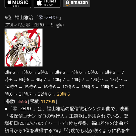
6位…福山雅治 「
零 -ZERO-
」
(アルバム: 零 -ZERO- – Single)
0時:6 → 1時:6 → 2時:6 → 3時:6 → 4時:6 → 5時:6 → 6時:6 → 7
時:6 → 8時:6 → 9時:7 → 10時:7 → 11時:7 → 12時:7 → 13時:7 →
14時:7 → 15時:6 → 16時:6 → 17時:6 → 18時:6 → 19時:6 → 20
時:6 → 21時:7 → 22時:6 →
23時:6
| 指数:
3556
| 累積:
117705
|
■ 「零 -ZERO-」は、福山雅治の配信限定シングル曲で、映画
「名探偵コナン ゼロの執行人」主題歌に起用されている。登
場初日(2018/4/7)のチャートで1位を獲得。福山雅治の楽曲が
初日から1位を獲得するのは「何度でも花が咲くように私を生