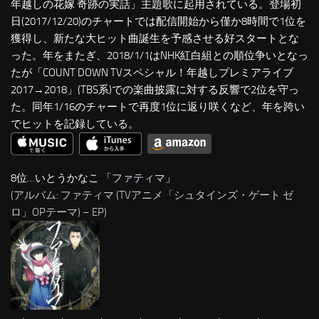
年越しの花嫁 奇跡の実話」主題歌に起用されている。登場初
日(2017/12/20)のチャートでは配信開始から僅か8時間で1位を
獲得し、新たな大ヒット曲誕生を予感させる好スタートとな
った。年をまたぎ、2018/1/1はNHK紅白組との順位争いとなっ
たが「COUNT DOWN TVスペシャル！年越しプレミアライブ
2017→2018」(TBS系)での楽曲披露に対する反響で2位を守っ
た。同年1/16のチャートで再度1位に返り咲くなど、年を跨い
でヒットを記録している。
8位…いとうかなこ 「
ファティマ
」
(アルバム: ファティマ (TVアニメ「シュタインズ・ゲート ゼ
ロ」OPテーマ) – EP)