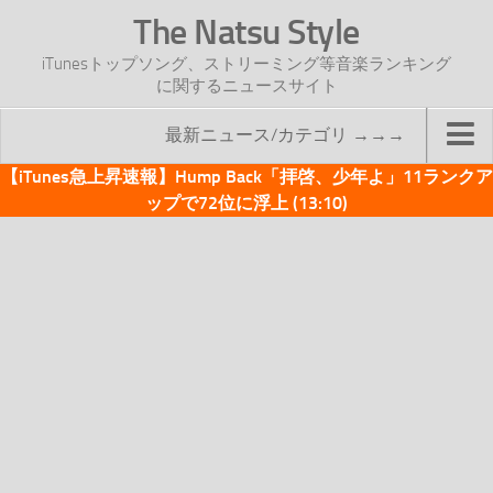
The Natsu Style
iTunesトップソング、ストリーミング等音楽ランキング
に関するニュースサイト
最新ニュース/カテゴリ →→→
【iTunes急上昇速報】Hump Back「拝啓、少年よ」11ランクア
TOP
ップで72位に浮上 (13:10)
サイトについて
年間ヒット曲ランキング
2016年度特集記事
2017年度特集記事
iTunesトップソング速報
iTunesデイリー
オリジナル週間トップソング
「オリジナルiTunes週間トップソング」紹介資料