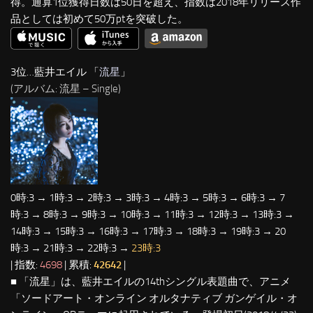
得。通算1位獲得日数は50日を超え、指数は2018年リリース作
品としては初めて50万ptを突破した。
3位…藍井エイル 「
流星
」
(アルバム: 流星 – Single)
0時:3 → 1時:3 → 2時:3 → 3時:3 → 4時:3 → 5時:3 → 6時:3 → 7
時:3 → 8時:3 → 9時:3 → 10時:3 → 11時:3 → 12時:3 → 13時:3 →
14時:3 → 15時:3 → 16時:3 → 17時:3 → 18時:3 → 19時:3 → 20
時:3 → 21時:3 → 22時:3 →
23時:3
| 指数:
4698
| 累積:
42642
|
■ 「流星」は、藍井エイルの14thシングル表題曲で、アニメ
「ソードアート・オンライン オルタナティブ ガンゲイル・オ