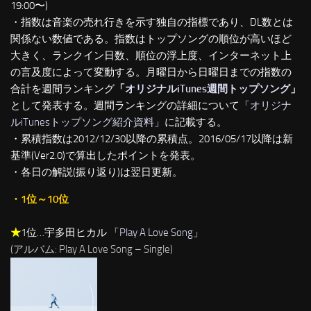
19:00〜)
・指数は音楽の売れ行きを示す独自の指標であり、DL数とは
関係ない数値である。指数はトップソングの順位が高いほど
大きく、ランクイン日数、順位の浮上度、インターネット上
の言及度によって変動する。月曜日から日曜日までの指数の
合計を週間ランキング
「
オリジナルiTunes週間トップソング
」
として発表する。週間ランキングの詳細について「
オリジナ
ルiTunesトップソング紹介資料
」に記載する。
・累積指数は2012/12/30以降の累積点。2016/05/17以降は新
基準(Ver2.0)で算出したポイントを発表。
・各日の解説(振り返り)は翌日更新。
・1位～10位
★
1位…宇多田ヒカル 「
Play A Love Song
」
(アルバム: Play A Love Song – Single)