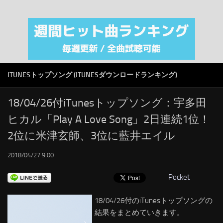
注目カテゴリ
オリジナルiTunes週間トップソング
音楽業界
SMAP
ITUNESトップソング (ITUNESダウンロードランキング)
AKB48
RSS
18/04/26付iTunesトップソング：宇多田
ヒカル「Play A Love Song」2日連続1位！
LINKS
2位に米津玄師、3位に藍井エイル
2018/04/27 9:00
Pocket
18/04/26付のiTunesトップソングの
結果をまとめていきます。