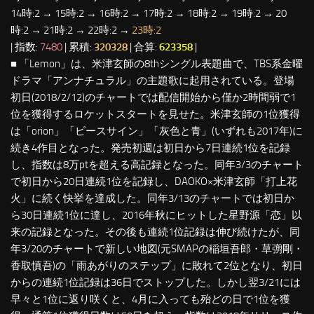
14時:2 → 15時:2 → 16時:2 → 17時:2 → 18時:2 → 19時:2 → 20
時:2 → 21時:2 → 22時:2 →
23時:2
| 指数:
7480
| 累積:
320328
| 合算:
623358
|
■ 「Lemon」は、米津玄師の8thシングル表題曲で、TBS系金曜
ドラマ「アンナチュラル」の主題歌に起用されている。登場
初日(2018/2/12)のチャートでは配信開始から僅か2時間弱で1
位を獲得するロケットスタートを見せた。米津玄師の1位獲得
は「orion」「ピースサイン」「灰色と青」(いずれも2017年)に
続き4作目となった。発売初週は初日から7日連続1位を記録
し、指数は8万ptを超える高記録となった。同年3/3のチャート
で初日から20日連続1位を記録し、DAOKO×米津玄師「打上花
火」に続く快挙を達成した。同年3/13のチャートでは初日か
ら30日連続1位に達し、2016年秋にヒットした星野源「恋」以
来の記録となった。その後も連続1位記録は伸び続けたが、同
年3/20のチャートで新しい地図(元SMAPの稲垣吾郎・草彅剛・
香取慎吾)の「雨あがりのステップ」に敗れて2位となり、初日
からの連続1位記録は36日でストップした。しかし翌3/21には
早々と1位に返り咲くと、4月に入っても殆どの日で1位を獲