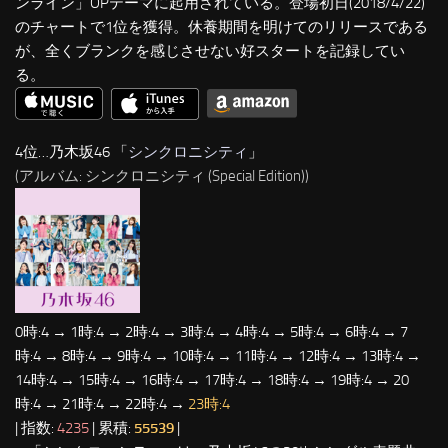
ンライン」OPテーマに起用されている。登場初日(2018/4/22)
のチャートで1位を獲得。休養期間を明けてのリリースである
が、全くブランクを感じさせない好スタートを記録してい
る。
4位…乃木坂46 「
シンクロニシティ
」
(アルバム: シンクロニシティ (Special Edition))
0時:4 → 1時:4 → 2時:4 → 3時:4 → 4時:4 → 5時:4 → 6時:4 → 7
時:4 → 8時:4 → 9時:4 → 10時:4 → 11時:4 → 12時:4 → 13時:4 →
14時:4 → 15時:4 → 16時:4 → 17時:4 → 18時:4 → 19時:4 → 20
時:4 → 21時:4 → 22時:4 →
23時:4
| 指数:
4235
| 累積:
55539
|