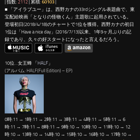
| 指数:
2112
| 累積:
60103
|
■ 「アイラブユー」は、西野カナの33rdシングル表題曲で、東
宝配給映画「となりの怪物くん」主題歌に起用されている。
登場初日(2018/4/18)のチャートで1位を獲得。西野カナの初日
1位は「Have a nice day」(2016/7/13)以来、1年9ヶ月ぶりの記
録であり、久々の好スタートになったと言えるだろう。
10位…女王蜂 「
HALF
」
(アルバム: HALF(Full Edition) – EP)
0時:11 → 1時:11 → 2時:11 → 3時:11 → 4時:11 → 5時:11 → 6
時:11 → 7時:11 → 8時:11 → 9時:10 → 10時:10 → 11時:10 → 12
時:10 → 13時:10 → 14時:10 → 15時:10 → 16時:10 → 17時:10 →