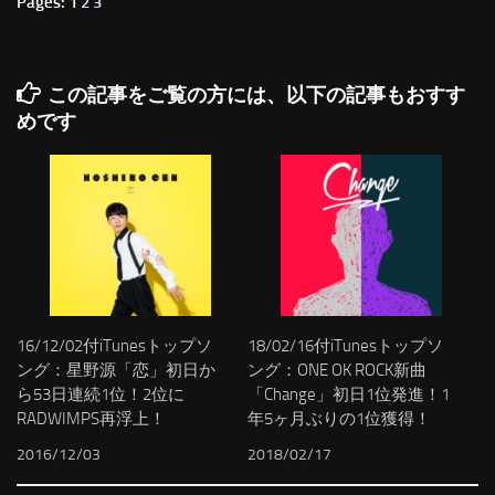
Pages: 1
2
3
この記事をご覧の方には、以下の記事もおすす
めです
16/12/02付iTunesトップソ
18/02/16付iTunesトップソ
ング：星野源「恋」初日か
ング：ONE OK ROCK新曲
ら53日連続1位！2位に
「Change」初日1位発進！1
RADWIMPS再浮上！
年5ヶ月ぶりの1位獲得！
2016/12/03
2018/02/17