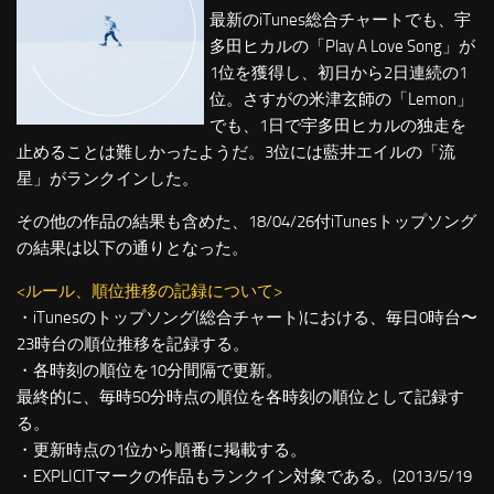
最新のiTunes総合チャートでも、宇
多田ヒカルの「Play A Love Song」が
1位を獲得し、初日から2日連続の1
位。さすがの米津玄師の「Lemon」
でも、1日で宇多田ヒカルの独走を
止めることは難しかったようだ。3位には藍井エイルの「流
星」がランクインした。
その他の作品の結果も含めた、18/04/26付iTunesトップソング
の結果は以下の通りとなった。
<ルール、順位推移の記録について>
・iTunesのトップソング(総合チャート)における、毎日0時台〜
23時台の順位推移を記録する。
・各時刻の順位を10分間隔で更新。
最終的に、毎時50分時点の順位を各時刻の順位として記録す
る。
・更新時点の1位から順番に掲載する。
・EXPLICITマークの作品もランクイン対象である。(2013/5/19