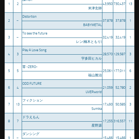
1
2
43,950
730,437
13
米津玄師
Distortion
2
–
37,878
37,878
1
BABYMETAL
To see the future
3
–
32,419
32,419
1
レン(楠木ともり)
Play A Love Song
4
3
28,570
129,587
3
宇多田ヒカル
零 -ZERO-
5
5
25,061
177,011
6
福山雅治
ODD FUTURE
6
4
21,059
52,780
2
UVERworld
フィクション
7
13
17,493
50,585
3
Sumika
ドラえもん
8
7
17,255
316,557
11
星野源
ダンシング
9
–
15,466
15,466
1