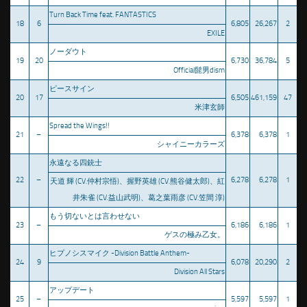
Turn Back Time feat. FANTASTICS
18
6
6,805
26,267
2
EXILE
ノーダウト
19
20
6,730
36,784
5
Official髭男dism
ピースサイン
20
17
6,505
461,159
47
米津玄師
Spread the Wings!!
21
–
6,378
6,378
1
シャイニーカラーズ
永遠なる四銃士
22
–
6,278
6,278
1
天道 輝 (CV.仲村宗悟)、握野英雄 (CV.熊谷健太郎)、紅
井朱雀 (CV.益山武明)、葛之葉雨彦 (CV.笠間 淳)
もう切ないとは言わせない
23
–
6,186
6,186
1
ゲスの極み乙女。
ヒプノシスマイク -Division Battle Anthem-
24
9
6,078
20,290
2
Division All Stars
アップデート
25
–
5,597
5,597
1