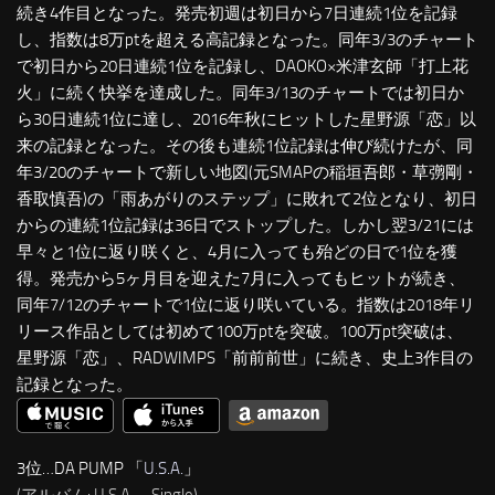
続き4作目となった。発売初週は初日から7日連続1位を記録
し、指数は8万ptを超える高記録となった。同年3/3のチャート
で初日から20日連続1位を記録し、DAOKO×米津玄師「打上花
火」に続く快挙を達成した。同年3/13のチャートでは初日か
ら30日連続1位に達し、2016年秋にヒットした星野源「恋」以
来の記録となった。その後も連続1位記録は伸び続けたが、同
年3/20のチャートで新しい地図(元SMAPの稲垣吾郎・草彅剛・
香取慎吾)の「雨あがりのステップ」に敗れて2位となり、初日
からの連続1位記録は36日でストップした。しかし翌3/21には
早々と1位に返り咲くと、4月に入っても殆どの日で1位を獲
得。発売から5ヶ月目を迎えた7月に入ってもヒットが続き、
同年7/12のチャートで1位に返り咲いている。指数は2018年リ
リース作品としては初めて100万ptを突破。100万pt突破は、
星野源「恋」、RADWIMPS「前前前世」に続き、史上3作目の
記録となった。
3位…DA PUMP 「
U.S.A.
」