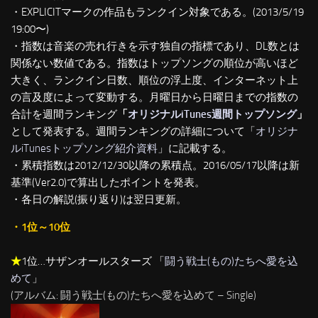
・EXPLICITマークの作品もランクイン対象である。(2013/5/19
19:00〜)
・指数は音楽の売れ行きを示す独自の指標であり、DL数とは
関係ない数値である。指数はトップソングの順位が高いほど
大きく、ランクイン日数、順位の浮上度、インターネット上
の言及度によって変動する。月曜日から日曜日までの指数の
合計を週間ランキング
「
オリジナルiTunes週間トップソング
」
として発表する。週間ランキングの詳細について「
オリジナ
ルiTunesトップソング紹介資料
」に記載する。
・累積指数は2012/12/30以降の累積点。2016/05/17以降は新
基準(Ver2.0)で算出したポイントを発表。
・各日の解説(振り返り)は翌日更新。
・1位～10位
★
1位…サザンオールスターズ 「
闘う戦士(もの)たちへ愛を込
めて
」
(アルバム: 闘う戦士(もの)たちへ愛を込めて – Single)