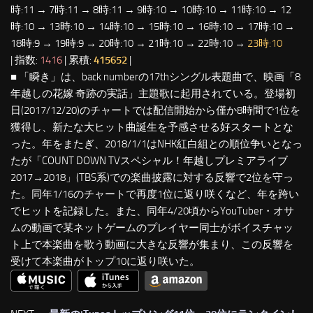
時:11 → 7時:11 → 8時:11 → 9時:10 → 10時:10 → 11時:10 → 12
時:10 → 13時:10 → 14時:10 → 15時:10 → 16時:10 → 17時:10 →
18時:9 → 19時:9 → 20時:10 → 21時:10 → 22時:10 →
23時:10
| 指数:
1416
| 累積:
415652
|
■ 「瞬き」は、back numberの17thシングル表題曲で、映画「8
年越しの花嫁 奇跡の実話」主題歌に起用されている。登場初
日(2017/12/20)のチャートでは配信開始から僅か8時間で1位を
獲得し、新たな大ヒット曲誕生を予感させる好スタートとな
った。年をまたぎ、2018/1/1はNHK紅白組との順位争いとなっ
たが「COUNT DOWN TVスペシャル！年越しプレミアライブ
2017→2018」(TBS系)での楽曲披露に対する反響で2位を守っ
た。同年1/16のチャートで再度1位に返り咲くなど、年を跨い
でヒットを記録した。また、同年4/20頃からYouTuber・オサ
ムの動画で某ネットゲームのプレイヤー同士がボイスチャッ
ト上で本楽曲を歌う動画に大きな反響が集まり、この反響を
受けて本楽曲がトップ10に返り咲いた。