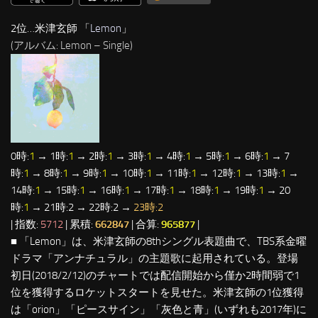
2位…米津玄師 「
Lemon
」
(アルバム: Lemon – Single)
0時:
1
→ 1時:
1
→ 2時:
1
→ 3時:
1
→ 4時:
1
→ 5時:
1
→ 6時:
1
→ 7
時:
1
→ 8時:
1
→ 9時:
1
→ 10時:
1
→ 11時:
1
→ 12時:
1
→ 13時:
1
→
14時:
1
→ 15時:
1
→ 16時:
1
→ 17時:
1
→ 18時:
1
→ 19時:
1
→ 20
時:
1
→ 21時:2 → 22時:2 →
23時:2
| 指数:
5712
| 累積:
662847
| 合算:
965877
|
■ 「Lemon」は、米津玄師の8thシングル表題曲で、TBS系金曜
ドラマ「アンナチュラル」の主題歌に起用されている。登場
初日(2018/2/12)のチャートでは配信開始から僅か2時間弱で1
位を獲得するロケットスタートを見せた。米津玄師の1位獲得
は「orion」「ピースサイン」「灰色と青」(いずれも2017年)に