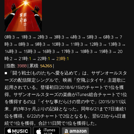
0時:3 → 1時:3 → 2時:3 → 3時:3 → 4時:3 → 5時:3 → 6時:3 → 7
時:3 → 8時:3 → 9時:3 → 10時:3 → 11時:3 → 12時:3 → 13時:3 →
14時:3 → 15時:3 → 16時:3 → 17時:3 → 18時:3 → 19時:3 → 20
時:2 → 21時:
1
→ 22時:
1
→
23時:
1
| 指数:
3988
| 累積:
54265
|
■ 「闘う戦士(もの)たちへ愛を込めて」は、サザンオールスタ
ーズの配信限定シングルで、映画「空飛ぶタイヤ」主題歌に
起用されている。登場初日(2018/6/15)のチャートで1位を獲
得。サザンオールスターズの楽曲がiTunes総合チャートで1位
を獲得するのは「イヤな事だらけの世の中で」(2015/3/11)以
来、約3年3ヶ月ぶりの記録となった。同年6/21まで7日連続1
位を獲得。6/22のチャートで2位となるも、翌6/23から4日連
続で1位を獲得。合計11日間で1位を獲得した。