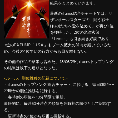
結果をまとめていきます。
最新のiTunes総合チャートでは、サ
ザンオールスターズの「闘う戦士
(もの)たちへ愛を込めて」が再び1位
を獲得した。2位の米津玄師
「Lemon」も引き続き好調であり、
3位のDA PUMP「U.S.A.」もブーム拡大の傾向が続いているた
め、今後の1位争いの行方からも目が離せない。
その他の作品の結果も含めた、18/06/23付iTunesトップソング
の結果は以下の通りとなった。
<ルール、順位推移の記録について>
・iTunesのトップソング(総合チャート)における、毎日0時台〜
23時台の順位推移を記録する。
・各時刻の順位を10分間隔で更新。
最終的に、毎時50分時点の順位を各時刻の順位として記録す
る。
・更新時点の1位から順番に掲載する。