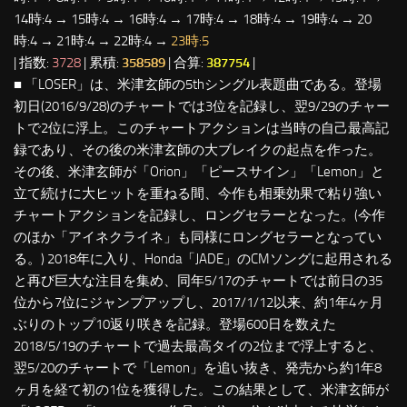
14時:4 → 15時:4 → 16時:4 → 17時:4 → 18時:4 → 19時:4 → 20
時:4 → 21時:4 → 22時:4 →
23時:5
| 指数:
3728
| 累積:
358589
| 合算:
387754
|
■ 「LOSER」は、米津玄師の5thシングル表題曲である。登場
初日(2016/9/28)のチャートでは3位を記録し、翌9/29のチャー
トで2位に浮上。このチャートアクションは当時の自己最高記
録であり、その後の米津玄師の大ブレイクの起点を作った。
その後、米津玄師が「Orion」「ピースサイン」「Lemon」と
立て続けに大ヒットを重ねる間、今作も相乗効果で粘り強い
チャートアクションを記録し、ロングセラーとなった。(今作
のほか「アイネクライネ」も同様にロングセラーとなってい
る。) 2018年に入り、Honda「JADE」のCMソングに起用される
と再び巨大な注目を集め、同年5/17のチャートでは前日の35
位から7位にジャンプアップし、2017/1/12以来、約1年4ヶ月
ぶりのトップ10返り咲きを記録。登場600日を数えた
2018/5/19のチャートで過去最高タイの2位まで浮上すると、
翌5/20のチャートで「Lemon」を追い抜き、発売から約1年8
ヶ月を経て初の1位を獲得した。この結果として、米津玄師が