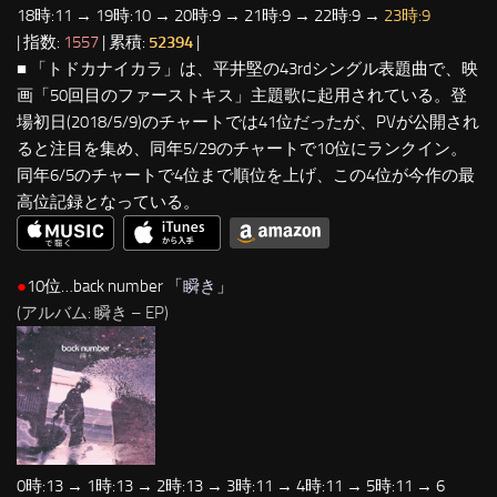
18時:11 → 19時:10 → 20時:9 → 21時:9 → 22時:9 →
23時:9
| 指数:
1557
| 累積:
52394
|
■ 「トドカナイカラ」は、平井堅の43rdシングル表題曲で、映
画「50回目のファーストキス」主題歌に起用されている。登
場初日(2018/5/9)のチャートでは41位だったが、PVが公開され
ると注目を集め、同年5/29のチャートで10位にランクイン。
同年6/5のチャートで4位まで順位を上げ、この4位が今作の最
高位記録となっている。
●
10位…back number 「
瞬き
」
(アルバム: 瞬き – EP)
0時:13 → 1時:13 → 2時:13 → 3時:11 → 4時:11 → 5時:11 → 6