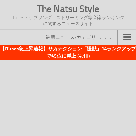
The Natsu Style
iTunesトップソング、ストリーミング等音楽ランキング
に関するニュースサイト
最新ニュース/カテゴリ →→→
【iTunes急上昇速報】サカナクション「怪獣」14ランクアップ
TOP
で45位に浮上 (4:10)
サイトについて
年間ヒット曲ランキング
2016年度特集記事
2017年度特集記事
iTunesトップソング速報
iTunesデイリー
オリジナル週間トップソング
「オリジナルiTunes週間トップソング」紹介資料