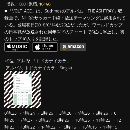
| 指数:
1680
| 累積:
16146
|
■ 「VOLT-AGE」は、Suchmosのアルバム「THE ASHTRAY」収
録曲で、NHKのサッカー中継・放送テーマソングに起用されて
いる。登場初日(2018/6/14)は26位だったが、ワールドカップ
の日本戦が放送された同年6/19のチャートで6位に浮上し、初
のトップ10入りを記録した。
●
9位…平井 堅 「
トドカナイカラ
」
(アルバム: トドカナイカラ – Single)
0時:23 → 1時:24 → 2時:26 → 3時:26 → 4時:26 → 5時:26 → 6
時:26 → 7時:27 → 8時:27 → 9時:25 → 10時:25 → 11時:22 → 12
時:22 → 13時:22 → 14時:22 → 15時:15 → 16時:15 → 17時:15 →