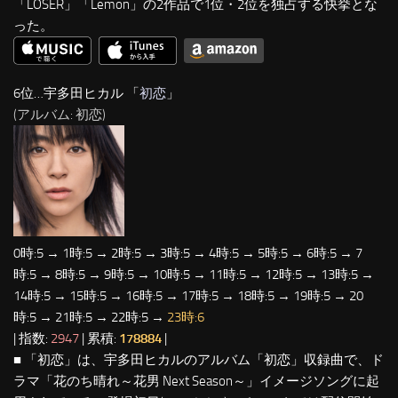
「LOSER」「Lemon」の2作品で1位・2位を独占する快挙とな
った。
6位…宇多田ヒカル 「
初恋
」
(アルバム: 初恋)
0時:5 → 1時:5 → 2時:5 → 3時:5 → 4時:5 → 5時:5 → 6時:5 → 7
時:5 → 8時:5 → 9時:5 → 10時:5 → 11時:5 → 12時:5 → 13時:5 →
14時:5 → 15時:5 → 16時:5 → 17時:5 → 18時:5 → 19時:5 → 20
時:5 → 21時:5 → 22時:5 →
23時:6
| 指数:
2947
| 累積:
178884
|
■ 「初恋」は、宇多田ヒカルのアルバム「初恋」収録曲で、ド
ラマ「花のち晴れ～花男 Next Season～」イメージソングに起