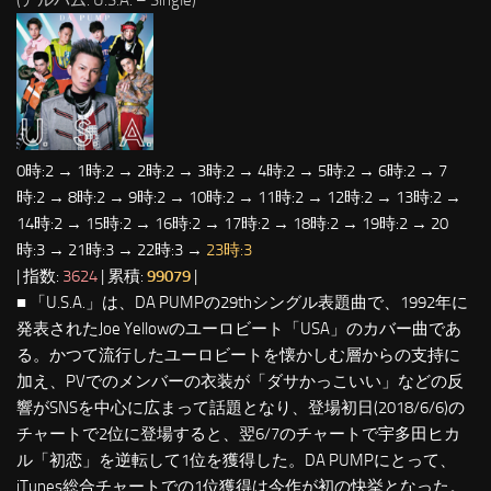
(アルバム: U.S.A. – Single)
0時:2 → 1時:2 → 2時:2 → 3時:2 → 4時:2 → 5時:2 → 6時:2 → 7
時:2 → 8時:2 → 9時:2 → 10時:2 → 11時:2 → 12時:2 → 13時:2 →
14時:2 → 15時:2 → 16時:2 → 17時:2 → 18時:2 → 19時:2 → 20
時:3 → 21時:3 → 22時:3 →
23時:3
| 指数:
3624
| 累積:
99079
|
■ 「U.S.A.」は、DA PUMPの29thシングル表題曲で、1992年に
発表されたJoe Yellowのユーロビート「USA」のカバー曲であ
る。かつて流行したユーロビートを懐かしむ層からの支持に
加え、PVでのメンバーの衣装が「ダサかっこいい」などの反
響がSNSを中心に広まって話題となり、登場初日(2018/6/6)の
チャートで2位に登場すると、翌6/7のチャートで宇多田ヒカ
ル「初恋」を逆転して1位を獲得した。DA PUMPにとって、
iTunes総合チャートでの1位獲得は今作が初の快挙となった。