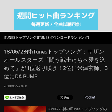
注目カテゴリ
オリジナルiTunes週間トップソング
音楽業界
SMAP
ITUNESトップソング (ITUNESダウンロードランキング)
AKB48
RSS
18/06/23付iTunesトップソング：サザン
オールスターズ「闘う戦士たちへ愛を込
LINKS
めて」が1位返り咲き！2位に米津玄師、3
位にDA PUMP
2018/06/24 9:00
Pocket
18/06/23付のiTunesトップソングの