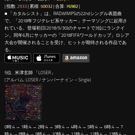
| 指数:
2933
| 累積:
50032
| 合算:
76982
|
■ 「カタルシスト」は、RADWIMPSの22ndシングル表題曲
で、「2018年フジテレビ系サッカー」テーマソングに起用さ
れている。登場初日(2018/5/30)のチャートで3位にランクイ
ン。同年6月にサッカーの「2018FIFAワールドカップ」ロシア
大会が開催されることを受け、ヒットが期待される作品であ
る。
5位…米津玄師 「
LOSER
」
(アルバム: LOSER / ナンバーナイン – Single)
0時:4 → 1時:4 → 2時:4 → 3時:4 → 4時:4 → 5時:4 → 6時:4 → 7
時:4 → 8時:4 → 9時:4 → 10時:4 → 11時:4 → 12時:4 → 13時:4 →