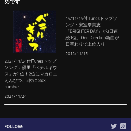
めです
14/11/14付iTunesトップソ
ング：安室奈美恵
「BRIGHTER DAY」が3日連
続1位、One Direction新曲が
日替わりで上位入り
2014/11/15
2021/11/24付iTunesトップ
ソング：優里「ベテルギウ
ス」が1位！2位にマカロニ
えんぴつ、3位にback
number
2021/11/24
FOLLOW: