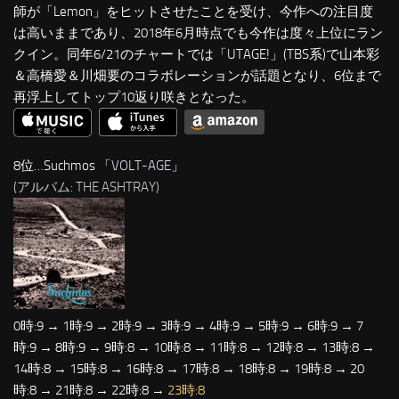
師が「Lemon」をヒットさせたことを受け、今作への注目度
は高いままであり、2018年6月時点でも今作は度々上位にラン
クイン。同年6/21のチャートでは「UTAGE!」(TBS系)で山本彩
＆高橋愛＆川畑要のコラボレーションが話題となり、6位まで
再浮上してトップ10返り咲きとなった。
8位…Suchmos 「
VOLT-AGE
」
(アルバム: THE ASHTRAY)
0時:9 → 1時:9 → 2時:9 → 3時:9 → 4時:9 → 5時:9 → 6時:9 → 7
時:9 → 8時:9 → 9時:8 → 10時:8 → 11時:8 → 12時:8 → 13時:8 →
14時:8 → 15時:8 → 16時:8 → 17時:8 → 18時:8 → 19時:8 → 20
時:8 → 21時:8 → 22時:8 →
23時:8