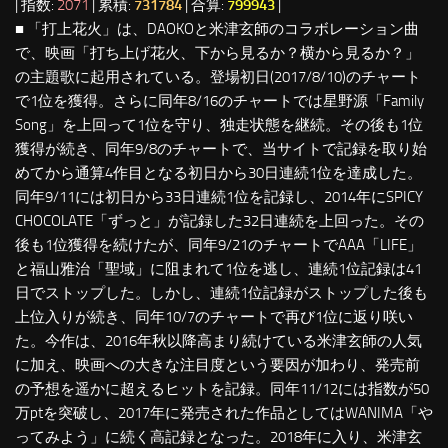
| 指数:
2071
| 累積:
731784
| 合算:
799943
|
■ 「打上花火」は、DAOKOと米津玄師のコラボレーション曲
で、映画「打ち上げ花火、下から見るか？横から見るか？」
の主題歌に起用されている。登場初日(2017/8/10)のチャート
で1位を獲得。さらに同年8/16のチャートでは星野源「Family
Song」を上回って1位を守り、独走状態を継続。その後も1位
獲得が続き、同年9/8のチャートで、当サイトで記録を取り始
めてから通算4作目となる初日から30日連続1位を達成した。
同年9/11には初日から33日連続1位を記録し、2014年にSPICY
CHOCOLATE「ずっと」が記録した32日連続を上回った。その
後も1位獲得を続けたが、同年9/21のチャートでAAA「LIFE」
と福山雅治「聖域」に阻まれて1位を逃し、連続1位記録は41
日でストップした。しかし、連続1位記録がストップした後も
上位入りが続き、同年10/7のチャートで再び1位に返り咲い
た。今作は、2016年秋以降高まり続けている米津玄師の人気
に加え、映画への大きな注目度という要因が加わり、発売前
の予想を遥かに超えるヒットを記録。同年11/12には指数が50
万ptを突破し、2017年に発売された作品としてはWANIMA「や
ってみよう」に続く高記録となった。2018年に入り、米津玄