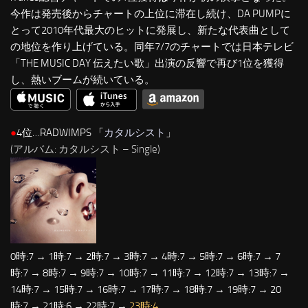
今作は発売後からチャートの上位に滞在し続け、DA PUMPに
とって2010年代最大のヒットに発展し、新たな代表曲として
の地位を作り上げている。同年7/7のチャートでは日本テレビ
「THE MUSIC DAY 伝えたい歌」出演の反響で再び1位を獲得
し、熱いブームが続いている。
●
4位…RADWIMPS 「
カタルシスト
」
(アルバム: カタルシスト – Single)
0時:7 → 1時:7 → 2時:7 → 3時:7 → 4時:7 → 5時:7 → 6時:7 → 7
時:7 → 8時:7 → 9時:7 → 10時:7 → 11時:7 → 12時:7 → 13時:7 →
14時:7 → 15時:7 → 16時:7 → 17時:7 → 18時:7 → 19時:7 → 20
時:7 → 21時:6 → 22時:7 →
23時:4