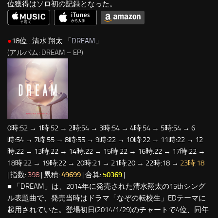
位獲得はソロ初の記録となった。
●
18位…清水 翔太 「
DREAM
」
(アルバム: DREAM – EP)
0時:52 → 1時:52 → 2時:54 → 3時:54 → 4時:54 → 5時:54 → 6
時:54 → 7時:55 → 8時:55 → 9時:22 → 10時:22 → 11時:22 → 12
時:22 → 13時:22 → 14時:22 → 15時:22 → 16時:22 → 17時:22 →
18時:22 → 19時:22 → 20時:21 → 21時:20 → 22時:18 →
23時:18
| 指数:
398
| 累積:
49699
| 合算:
50369
|
■ 「DREAM」は、2014年に発売された清水翔太の15thシング
ル表題曲で、発売当時はドラマ「なぞの転校生」EDテーマに
起用されていた。登場初日(2014/1/29)のチャートで4位、同年