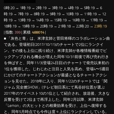
0時:20 → 1時:19 → 2時:19 → 3時:19 → 4時:19 → 5時:19 → 6
時:19 → 7時:19 → 8時:19 → 9時:19 → 10時:19 → 11時:19 → 12
時:19 → 13時:19 → 14時:19 → 15時:19 → 16時:19 → 17時:19 →
18時:19 → 19時:19 → 20時:19 → 21時:18 → 22時:20 →
23時:19
| 指数:
399
| 累積:
488014
|
■ 「灰色と青」は、米津玄師と菅田将暉のコラボレーション曲
である。登場初日(2017/10/11)のチャートで2位にランクイ
ン。その後も上位に残り続け、米津玄師が各種情報番組でピ
ックアップされる機会が増えた同年10/31前後で再び売れ行き
を伸ばすと、同年11/3(登場24日目)のチャートで発売以来初の
1位を獲得した。じわじわと注目と人気を高め、登場4〜5週目
にかけてのチャートアクションが最盛となるチャートアクシ
ョンを見せた。2018年に入り、同年1/22のチャートでは「関
ジャム 完全燃SHOW」(テレビ朝日系)にて蔦谷好位置が選ぶ
2017年のマイベスト10の1位として紹介され、放送後、大きな
反響を受けて2位まで再浮上した。同年2月以降、米津玄師
「Lemon」の大ヒットとの相乗効果を受け、上位へ復帰する
と、同年5月時点でも今作は度々上位にランクインしている。