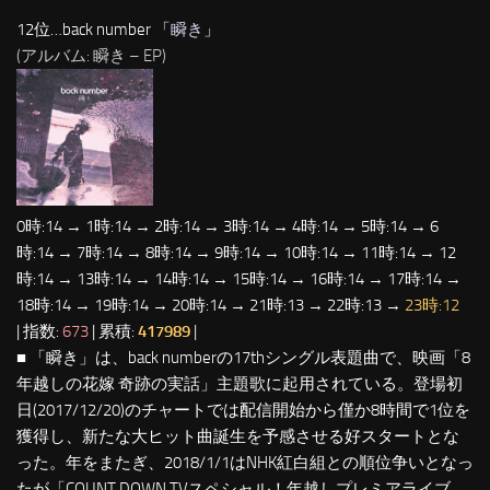
12位…back number 「
瞬き
」
(アルバム: 瞬き – EP)
0時:14 → 1時:14 → 2時:14 → 3時:14 → 4時:14 → 5時:14 → 6
時:14 → 7時:14 → 8時:14 → 9時:14 → 10時:14 → 11時:14 → 12
時:14 → 13時:14 → 14時:14 → 15時:14 → 16時:14 → 17時:14 →
18時:14 → 19時:14 → 20時:14 → 21時:13 → 22時:13 →
23時:12
| 指数:
673
| 累積:
417989
|
■ 「瞬き」は、back numberの17thシングル表題曲で、映画「8
年越しの花嫁 奇跡の実話」主題歌に起用されている。登場初
日(2017/12/20)のチャートでは配信開始から僅か8時間で1位を
獲得し、新たな大ヒット曲誕生を予感させる好スタートとな
った。年をまたぎ、2018/1/1はNHK紅白組との順位争いとなっ
たが「COUNT DOWN TVスペシャル！年越しプレミアライブ