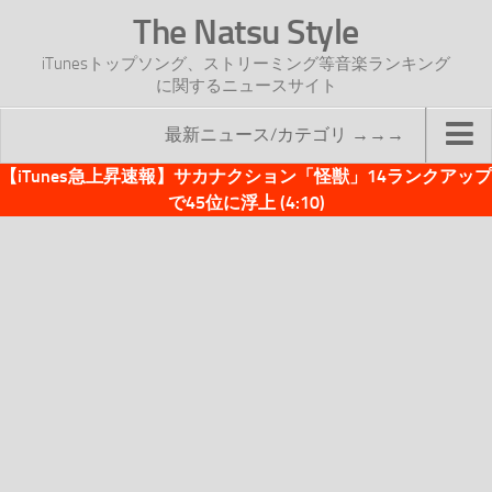
The Natsu Style
iTunesトップソング、ストリーミング等音楽ランキング
に関するニュースサイト
最新ニュース/カテゴリ →→→
【iTunes急上昇速報】サカナクション「怪獣」14ランクアップ
TOP
で45位に浮上 (4:10)
サイトについて
年間ヒット曲ランキング
2016年度特集記事
2017年度特集記事
iTunesトップソング速報
iTunesデイリー
オリジナル週間トップソング
「オリジナルiTunes週間トップソング」紹介資料