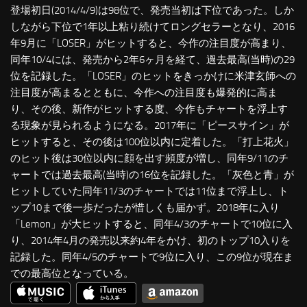
登場初日(2014/4/9)は98位で、発売当初は下位であった。しか
しながら下位で1年以上粘り続けてロングセラーとなり、2016
年9月に「LOSER」がヒットすると、今作の注目度が高まり、
同年10/4には、発売から2年6ヶ月を経て、過去最高(当時)の29
位を記録した。「LOSER」のヒットをきっかけに米津玄師への
注目度が高まるとともに、今作への注目度も爆発的に高ま
り、その後、新作がヒットする度、今作もチャートを浮上す
る現象が見られるようになる。2017年に「ピースサイン」が
ヒットすると、その後は100位以内に定着した。「打上花火」
のヒット後は30位以内に顔を出す頻度が増し、同年9/11のチ
ャートでは過去最高(当時)の16位を記録した。「灰色と青」が
ヒットしていた同年11/3のチャートでは11位まで浮上し、ト
ップ10まで後一歩だったが惜しくも届かず。2018年に入り
「Lemon」が大ヒットすると、同年4/3のチャートで10位に入
り、2014年4月の発売以来約4年をかけ、初のトップ10入りを
記録した。同年4/5のチャートで9位に入り、この9位が現在ま
での最高位となっている。