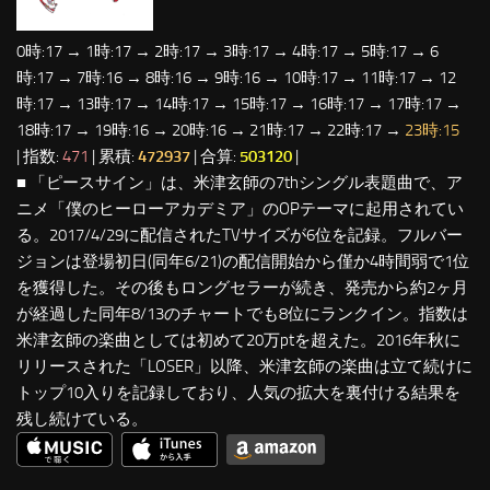
0時:17 → 1時:17 → 2時:17 → 3時:17 → 4時:17 → 5時:17 → 6
時:17 → 7時:16 → 8時:16 → 9時:16 → 10時:17 → 11時:17 → 12
時:17 → 13時:17 → 14時:17 → 15時:17 → 16時:17 → 17時:17 →
18時:17 → 19時:16 → 20時:16 → 21時:17 → 22時:17 →
23時:15
| 指数:
471
| 累積:
472937
| 合算:
503120
|
■ 「ピースサイン」は、米津玄師の7thシングル表題曲で、ア
ニメ「僕のヒーローアカデミア」のOPテーマに起用されてい
る。2017/4/29に配信されたTVサイズが6位を記録。フルバー
ジョンは登場初日(同年6/21)の配信開始から僅か4時間弱で1位
を獲得した。その後もロングセラーが続き、発売から約2ヶ月
が経過した同年8/13のチャートでも8位にランクイン。指数は
米津玄師の楽曲としては初めて20万ptを超えた。2016年秋に
リリースされた「LOSER」以降、米津玄師の楽曲は立て続けに
トップ10入りを記録しており、人気の拡大を裏付ける結果を
残し続けている。