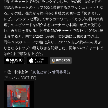
1/31のチャートで3位にランクインした。その後、約2ヶ月の
間総合チャートのトップ100に滞在するスマッシュヒットとな
る。その後、発売から約4年5ヶ月後の2018年に「めざましテ
レビ」(フジテレビ系)にてサッカーワールドカップの日本代表
選手のエピソードを紹介するコーナーで本楽曲が度々使用さ
れ、再注目を集める。同年6/22のチャートで圏外→104位に急
上昇すると、同年6/25には44位、翌6/26には18位まで浮上。
同年7/3のチャートで8位に入り、2014/2/5以来約4年5ヶ月ぶ
りとなるトップ10返り咲きを記録した。同年7/4のチャートで
は6位まで順位を上げた。
19位…米津玄師 「
灰色と青 ( + 菅田将暉 )
」
(アルバム: BOOTLEG)