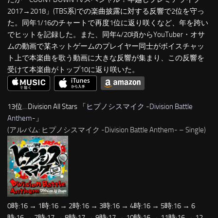
2017→2018」(TBS系)での楽曲披露に対する反響で2位を守っ
た。同年1/16のチャートで再度1位に返り咲くなど、年を跨い
でヒットを記録した。また、同年4/20頃からYouTuber・オサ
ムの動画で某ネットゲームのプレイヤー同士がボイスチャッ
ト上で本楽曲を歌う動画に大きな反響が集まり、この反響を
受けて本楽曲がトップ10に返り咲いた。
13位…Division All Stars 「
ヒプノシスマイク -Division Battle
Anthem-
」
(アルバム: ヒプノシスマイク -Division Battle Anthem- – Single)
0時:16 → 1時:16 → 2時:16 → 3時:16 → 4時:16 → 5時:16 → 6
時:16 → 7時:17 → 8時:17 → 9時:17 → 10時:16 → 11時:16 → 12