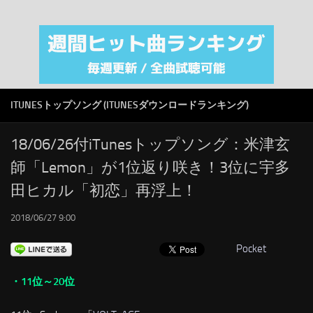
注目カテゴリ
オリジナルiTunes週間トップソング
音楽業界
SMAP
ITUNESトップソング (ITUNESダウンロードランキング)
AKB48
RSS
18/06/26付iTunesトップソング：米津玄
師「Lemon」が1位返り咲き！3位に宇多
LINKS
田ヒカル「初恋」再浮上！
2018/06/27 9:00
Pocket
・11位～20位