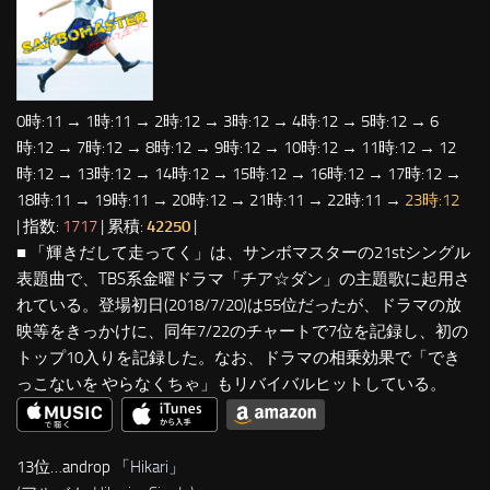
0時:11 → 1時:11 → 2時:12 → 3時:12 → 4時:12 → 5時:12 → 6
時:12 → 7時:12 → 8時:12 → 9時:12 → 10時:12 → 11時:12 → 12
時:12 → 13時:12 → 14時:12 → 15時:12 → 16時:12 → 17時:12 →
18時:11 → 19時:11 → 20時:12 → 21時:11 → 22時:11 →
23時:12
| 指数:
1717
| 累積:
42250
|
■ 「輝きだして走ってく」は、サンボマスターの21stシングル
表題曲で、TBS系金曜ドラマ「チア☆ダン」の主題歌に起用さ
れている。登場初日(2018/7/20)は55位だったが、ドラマの放
映等をきっかけに、同年7/22のチャートで7位を記録し、初の
トップ10入りを記録した。なお、ドラマの相乗効果で「でき
っこないを やらなくちゃ」もリバイバルヒットしている。
13位…androp 「
Hikari
」