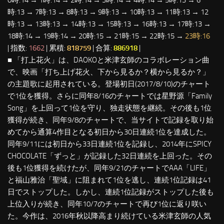
時:13 → 7時:13 → 8時:13 → 9時:13 → 10時:13 → 11時:13 → 12
時:13 → 13時:13 → 14時:13 → 15時:13 → 16時:13 → 17時:13 →
18時:14 → 19時:14 → 20時:15 → 21時:15 → 22時:15 →
23時:16
| 指数:
1662
| 累積:
818759
| 合算:
886918
|
■ 「打上花火」は、DAOKOと米津玄師のコラボレーション曲
で、映画「打ち上げ花火、下から見るか？横から見るか？」
の主題歌に起用されている。登場初日(2017/8/10)のチャート
で1位を獲得。さらに同年8/16のチャートでは星野源「Family
Song」を上回って1位を守り、独走状態を継続。その後も1位
獲得が続き、同年9/8のチャートで、当サイトで記録を取り始
めてから通算4作目となる初日から30日連続1位を達成した。
同年9/11には初日から33日連続1位を記録し、2014年にSPICY
CHOCOLATE「ずっと」が記録した32日連続を上回った。その
後も1位獲得を続けたが、同年9/21のチャートでAAA「LIFE」
と福山雅治「聖域」に阻まれて1位を逃し、連続1位記録は41
日でストップした。しかし、連続1位記録がストップした後も
上位入りが続き、同年10/7のチャートで再び1位に返り咲い
た。今作は、2016年秋以降高まり続けている米津玄師の人気