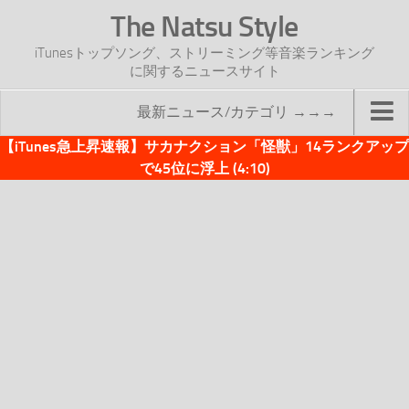
The Natsu Style
iTunesトップソング、ストリーミング等音楽ランキング
に関するニュースサイト
最新ニュース/カテゴリ →→→
【iTunes急上昇速報】サカナクション「怪獣」14ランクアップ
TOP
で45位に浮上 (4:10)
サイトについて
年間ヒット曲ランキング
2016年度特集記事
2017年度特集記事
iTunesトップソング速報
iTunesデイリー
オリジナル週間トップソング
「オリジナルiTunes週間トップソング」紹介資料