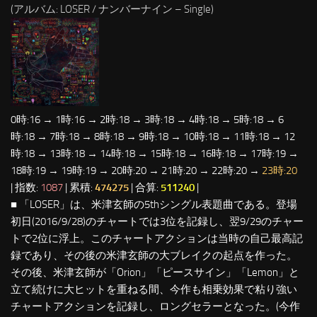
(アルバム: LOSER / ナンバーナイン – Single)
0時:16 → 1時:16 → 2時:18 → 3時:18 → 4時:18 → 5時:18 → 6
時:18 → 7時:18 → 8時:18 → 9時:18 → 10時:18 → 11時:18 → 12
時:18 → 13時:18 → 14時:18 → 15時:18 → 16時:18 → 17時:19 →
18時:19 → 19時:19 → 20時:20 → 21時:20 → 22時:20 →
23時:20
| 指数:
1087
| 累積:
474275
| 合算:
511240
|
■ 「LOSER」は、米津玄師の5thシングル表題曲である。登場
初日(2016/9/28)のチャートでは3位を記録し、翌9/29のチャー
トで2位に浮上。このチャートアクションは当時の自己最高記
録であり、その後の米津玄師の大ブレイクの起点を作った。
その後、米津玄師が「Orion」「ピースサイン」「Lemon」と
立て続けに大ヒットを重ねる間、今作も相乗効果で粘り強い
チャートアクションを記録し、ロングセラーとなった。(今作