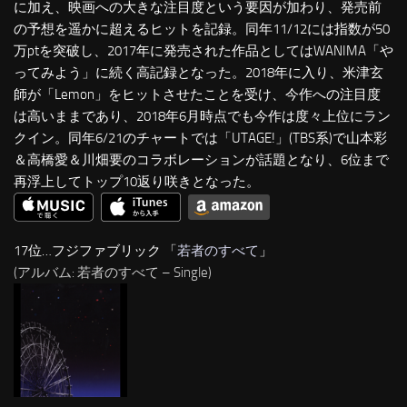
に加え、映画への大きな注目度という要因が加わり、発売前
の予想を遥かに超えるヒットを記録。同年11/12には指数が50
万ptを突破し、2017年に発売された作品としてはWANIMA「や
ってみよう」に続く高記録となった。2018年に入り、米津玄
師が「Lemon」をヒットさせたことを受け、今作への注目度
は高いままであり、2018年6月時点でも今作は度々上位にラン
クイン。同年6/21のチャートでは「UTAGE!」(TBS系)で山本彩
＆高橋愛＆川畑要のコラボレーションが話題となり、6位まで
再浮上してトップ10返り咲きとなった。
17位…フジファブリック 「
若者のすべて
」
(アルバム: 若者のすべて – Single)