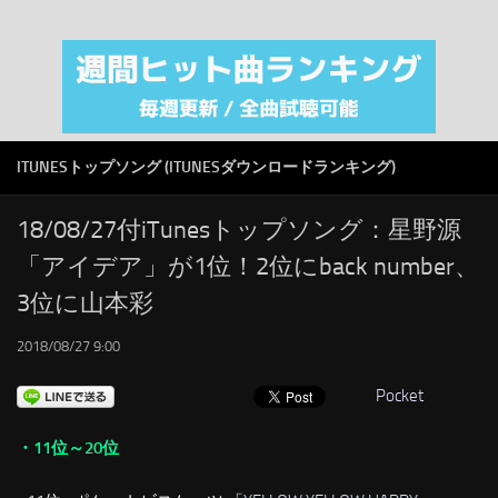
注目カテゴリ
オリジナルiTunes週間トップソング
音楽業界
SMAP
ITUNESトップソング (ITUNESダウンロードランキング)
AKB48
RSS
18/08/27付iTunesトップソング：星野源
「アイデア」が1位！2位にback number、
LINKS
3位に山本彩
2018/08/27 9:00
Pocket
・11位～20位