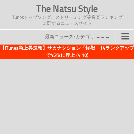
The Natsu Style
iTunesトップソング、ストリーミング等音楽ランキング
に関するニュースサイト
最新ニュース/カテゴリ →→→
【iTunes急上昇速報】サカナクション「怪獣」14ランクアップ
TOP
で45位に浮上 (4:10)
サイトについて
年間ヒット曲ランキング
2016年度特集記事
2017年度特集記事
iTunesトップソング速報
iTunesデイリー
オリジナル週間トップソング
「オリジナルiTunes週間トップソング」紹介資料