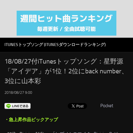
注目カテゴリ
オリジナルiTunes週間トップソング
音楽業界
SMAP
ITUNESトップソング (ITUNESダウンロードランキング)
AKB48
RSS
18/08/27付iTunesトップソング：星野源
「アイデア」が1位！2位にback number、
LINKS
3位に山本彩
2018/08/27 9:00
Pocket
・急上昇作品ピックアップ