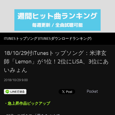
注目カテゴリ
オリジナルiTunes週間トップソング
音楽業界
SMAP
ITUNESトップソング (ITUNESダウンロードランキング)
AKB48
RSS
18/10/29付iTunesトップソング：米津玄
師「Lemon」が1位！2位にLiSA、3位にあ
LINKS
いみょん
2018/10/29 9:00
Pocket
・急上昇作品ピックアップ