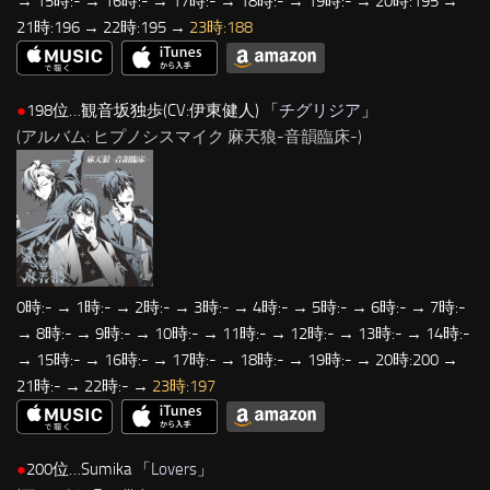
→ 15時:- → 16時:- → 17時:- → 18時:- → 19時:- → 20時:195 →
21時:196 → 22時:195 →
23時:188
●
198位…観音坂独歩(CV:伊東健人) 「
チグリジア
」
(アルバム: ヒプノシスマイク 麻天狼-音韻臨床-)
0時:- → 1時:- → 2時:- → 3時:- → 4時:- → 5時:- → 6時:- → 7時:-
→ 8時:- → 9時:- → 10時:- → 11時:- → 12時:- → 13時:- → 14時:-
→ 15時:- → 16時:- → 17時:- → 18時:- → 19時:- → 20時:200 →
21時:- → 22時:- →
23時:197
●
200位…Sumika 「
Lovers
」