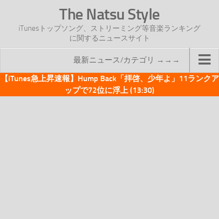
The Natsu Style
iTunesトップソング、ストリーミング等音楽ランキング
に関するニュースサイト
最新ニュース/カテゴリ →→→
【iTunes急上昇速報】Hump Back「拝啓、少年よ」11ランクア
TOP
ップで72位に浮上 (13:30)
サイトについて
年間ヒット曲ランキング
2016年度特集記事
2017年度特集記事
iTunesトップソング速報
iTunesデイリー
オリジナル週間トップソング
「オリジナルiTunes週間トップソング」紹介資料