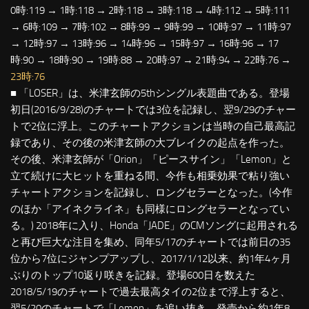
0時:119 → 1時:118 → 2時:118 → 3時:118 → 4時:112 → 5時:111
→ 6時:109 → 7時:102 → 8時:99 → 9時:99 → 10時:97 → 11時:97
→ 12時:97 → 13時:96 → 14時:96 → 15時:97 → 16時:96 → 17
時:90 → 18時:90 → 19時:88 → 20時:97 → 21時:94 → 22時:76 →
23時:76
■ 「LOSER」は、米津玄師の5thシングル表題曲である。登場
初日(2016/9/28)のチャートでは3位を記録し、翌9/29のチャー
トで2位に浮上。このチャートアクションは当時の自己最高記
録であり、その後の米津玄師の大ブレイクの起点を作った。
その後、米津玄師が「Orion」「ピースサイン」「Lemon」と
立て続けに大ヒットを重ねる間、今作も相乗効果で粘り強い
チャートアクションを記録し、ロングセラーとなった。(今作
のほか「アイネクライネ」も同様にロングセラーとなってい
る。) 2018年に入り、Honda「JADE」のCMソングに起用される
と再び巨大な注目を集め、同年5/17のチャートでは前日の35
位から7位にジャンプアップし、2017/1/12以来、約1年4ヶ月
ぶりのトップ10返り咲きを記録。登場600日を数えた
2018/5/19のチャートで過去最高タイの2位まで浮上すると、
翌5/20のチャートで「Lemon」を追い抜き、発売から約1年8