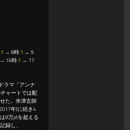
:
1
→ 8時:
1
→ 9
→ 16時:
1
→ 17
曜ドラマ「アンナ
)のチャートでは配
見せた。米津玄師
017年)に続き4
8万ptを超える
を記録し、