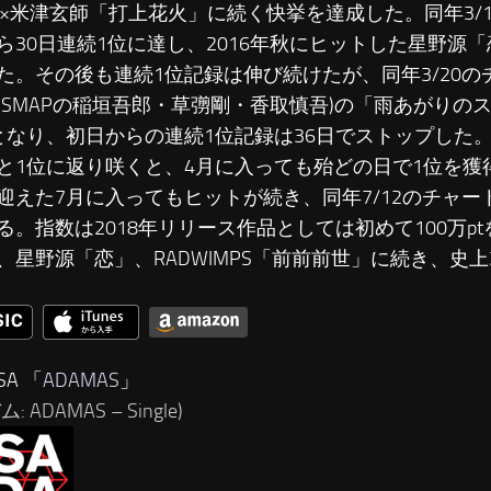
KO×米津玄師「打上花火」に続く快挙を達成した。同年3/
ら30日連続1位に達し、2016年秋にヒットした星野源
た。その後も連続1位記録は伸び続けたが、同年3/20
元SMAPの稲垣吾郎・草彅剛・香取慎吾)の「雨あがりの
となり、初日からの連続1位記録は36日でストップした。し
と1位に返り咲くと、4月に入っても殆どの日で1位を獲
迎えた7月に入ってもヒットが続き、同年7/12のチャー
る。指数は2018年リリース作品としては初めて100万ptを
、星野源「恋」、RADWIMPS「前前前世」に続き、史
SA 「
ADAMAS
」
: ADAMAS – Single)