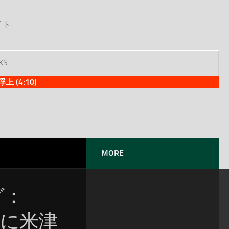
イト
KS
(4:10)
MORE
グ：
位に米津