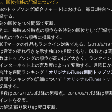
ル、順位推移の記録について>
unesのトップソング(総合チャート)における、毎日0時台
録する。
刻の順位を10分間隔で更新。
に、毎時50分時点の順位を各時刻の順位として記録す
時点の1位から順番に掲載する。
LICITマークの作品もランクイン対象である。(2013/5/19 19
は音楽の売れ行きを示す独自の指標であり、DL数とは
数はトップソングの順位が高いほど大きく、ランクイン
インターネット上の言及度によって変動する。月曜日か
合計を週間ランキング
「
オリジナルiTunes週間トップ
週間ランキングの詳細について「
オリジナルiTunesト
記載する。
数は2012/12/30以降の累積点。2016/05/17以降は新基準
イントを発表。
の解説(振り返り)は翌日更新。