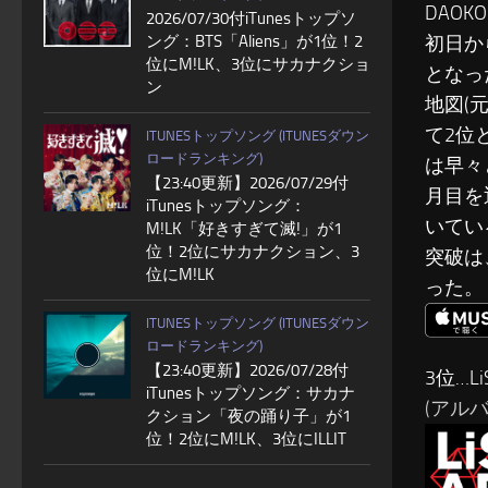
DAO
2026/07/30付iTunesトップソ
ング：BTS「Aliens」が1位！2
初日か
位にM!LK、3位にサカナクショ
となっ
ン
地図(
て2位
ITUNESトップソング (ITUNESダウン
ロードランキング)
は早々
【23:40更新】2026/07/29付
月目を
iTunesトップソング：
いてい
M!LK「好きすぎて滅!」が1
位！2位にサカナクション、3
突破は
位にM!LK
った。
ITUNESトップソング (ITUNESダウン
ロードランキング)
【23:40更新】2026/07/28付
3位…Li
iTunesトップソング：サカナ
(アルバム
クション「夜の踊り子」が1
位！2位にM!LK、3位にILLIT