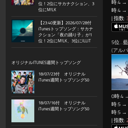
時:4 →
位！2位にサカナクション、3
位にM!LK
時:4 →
| 指数:
【23:40更新】2026/07/28付
iTunesトップソング：サカナ
クション「夜の踊り子」が1
位！2位にM!LK、3位にILLIT
5位…
(アルバ
オリジナルITUNES週間トップソング
18/07/23付 オリジナル
iTunes週間トップソング50
0時:4 
18/07/16付 オリジナル
時:5 →
iTunes週間トップソング50
時:5 →
| 指数: