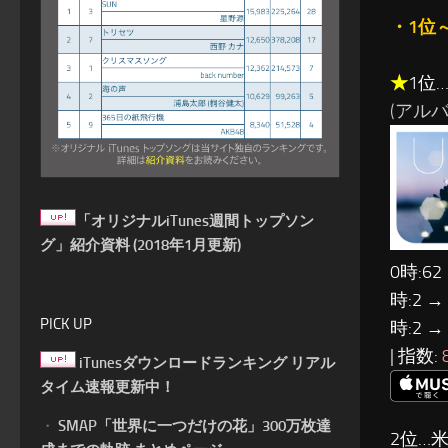
・1位
★
1位…
(アルバ
「オリジナルiTunes週間トップソン
グ」紹介資料 (2018年1月更新)
0時:62
時:2 →
PICK UP
時:2 →
| 指数:
iTunesダウンロードランキング リアル
タイム速報更新中！
・
SMAP「世界に一つだけの花」300万枚達
2位…