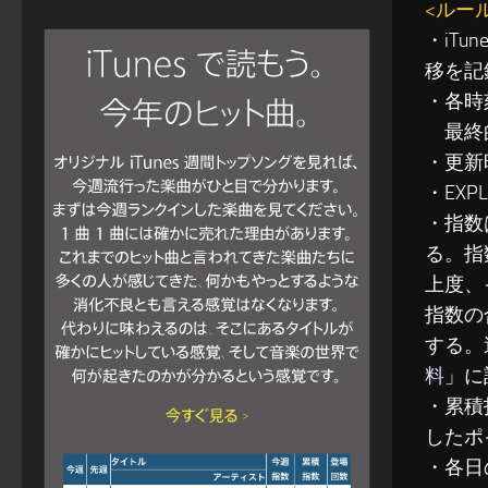
<ルー
・iT
移を記
・各時
最終的
・更新
・EXP
・指数
る。指
上度、
指数の
する。
料
」に
・累積指
したポ
・各日