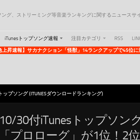
ップソング、ストリーミング等音楽ランキングに関するニュースサ
iTunesトップソング速報
注目カテゴリ
RSS
LIN
es急上昇速報】サカナクション「怪獣」14ランクアップで45位に浮上 
ESトップソング (ITUNESダウンロードランキング)
/10/30付iTunesトップソン
ru「プロローグ」が1位！2