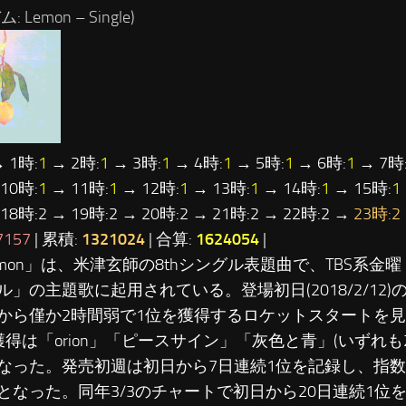
 Lemon – Single)
 1時:
1
→ 2時:
1
→ 3時:
1
→ 4時:
1
→ 5時:
1
→ 6時:
1
→ 7時
10時:
1
→ 11時:
1
→ 12時:
1
→ 13時:
1
→ 14時:
1
→ 15時:
1
18時:2 → 19時:2 → 20時:2 → 21時:2 → 22時:2 →
23時:2
7157
| 累積:
1321024
| 合算:
1624054
|
Lemon」は、米津玄師の8thシングル表題曲で、TBS系金
ル」の主題歌に起用されている。登場初日(2018/2/12
から僅か2時間弱で1位を獲得するロケットスタートを
獲得は「orion」「ピースサイン」「灰色と青」(いずれも2
なった。発売初週は初日から7日連続1位を記録し、指数は
となった。同年3/3のチャートで初日から20日連続1位