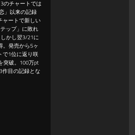
13のチャートでは
「恋」以来の記録
のチャートで新しい
ステップ」に敗れ
かし翌3/21に
得。発売から5ヶ
トで1位に返り咲
突破。100万pt
上3作目の記録とな