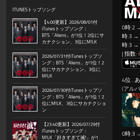
ITUNESトップソング
【4:00更新】2026/08/01付
0時:2 
iTunesトップソング：
BTS「Aliens」が1位！2位にサ
時:3 →
カナクション、3位にM!LK
時:3 →
| 指数:
2026/07/31付iTunesトップソ
ング：BTS「Aliens」が1位！2
位にサカナクション、3位に
M!LK
4位…
(アルバ
2026/07/30付iTunesトップソ
ング：BTS「Aliens」が1位！2
位にM!LK、3位にサカナクショ
ン
【23:40更新】2026/07/29付
iTunesトップソング：
0時:3 
M!LK「好きすぎて滅!」が1