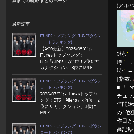
成までの軌跡 まとめページ
(アルバム:
最新記事
ITUNESトップソング (ITUNESダウン
ロードランキング)
【4:00更新】2026/08/01付
0時:
1
→
iTunesトップソング：
BTS「Aliens」が1位！2位にサ
時:
1
→ 
カナクション、3位にM!LK
時:
1
→ 
| 指数:
ITUNESトップソング (ITUNESダウン
■ 「
ロードランキング)
2026/07/31付iTunesトップソ
チュラ
ング：BTS「Aliens」が1位！2
信開始
位にサカナクション、3位に
の1位
M!LK
作目と
ITUNESトップソング (ITUNESダウン
高記録
ロードランキング)