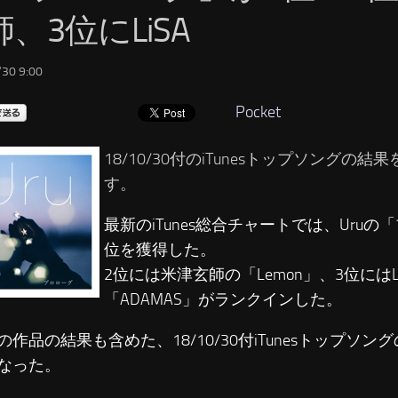
、3位にLiSA
30 9:00
Pocket
18/10/30付のiTunesトップソングの
す。
最新のiTunes総合チャートでは、Uruの
位を獲得した。
2位には米津玄師の「Lemon」、3位にはL
「ADAMAS」がランクインした。
の作品の結果も含めた、18/10/30付iTunesトップソ
なった。