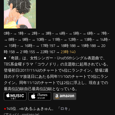
0時:- → 1時:- → 2時:- → 3時:- → 4時:- → 5時:- → 6時:- → 7時:-
→ 8時:- → 9時:- → 10時:- → 11時:- → 12時:- → 13時:- → 14時:-
→ 15時:- → 16時:- → 17時:197 → 18時:188 → 19時:188 → 20
時:158 → 21時:155 → 22時:167 →
23時:140
■ 「奇蹟」は、女性シンガー・Uruの5thシングル表題曲で、
TBS系金曜ドラマ「コウノドリ」の主題歌に起用されている。
登場初日(2017/11/4)のチャートで4位にランクイン。登場2週
目のドラマ放送日にあたる同年11/10のチャートで3位にラン
クイン。同年11/12のチャートでは2位に浮上し、現在までの
最高位記録(自己最高位記録)となっている。
●
145位…+α/あるふぁきゅん。 「
ロキ
」
(アルバム: rootage/α)