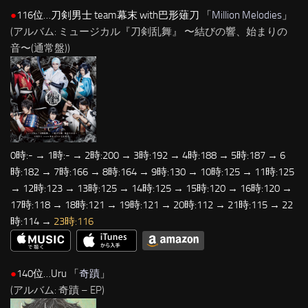
●
116位…刀剣男士 team幕末 with巴形薙刀 「
Million Melodies
」
(アルバム: ミュージカル『刀剣乱舞』 〜結びの響、始まりの
音〜(通常盤))
0時:- → 1時:- → 2時:200 → 3時:192 → 4時:188 → 5時:187 → 6
時:182 → 7時:166 → 8時:164 → 9時:130 → 10時:125 → 11時:125
→ 12時:123 → 13時:125 → 14時:125 → 15時:120 → 16時:120 →
17時:118 → 18時:121 → 19時:121 → 20時:112 → 21時:115 → 22
時:114 →
23時:116
●
140位…Uru 「
奇蹟
」
(アルバム: 奇蹟 – EP)