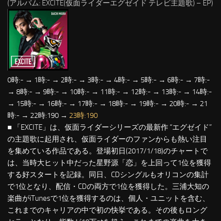
(アルバム: EXCITE(仮面ライダーエグゼイド テレビ主題歌) – EP)
0時:- → 1時:- → 2時:- → 3時:- → 4時:- → 5時:- → 6時:- → 7時:-
→ 8時:- → 9時:- → 10時:- → 11時:- → 12時:- → 13時:- → 14時:-
→ 15時:- → 16時:- → 17時:- → 18時:- → 19時:- → 20時:- → 21
時:- → 22時:190 →
23時:190
■ 「EXCITE」は、仮面ライダーシリーズの最新作 “エグゼイド”
の主題歌に起用され、仮面ライダーのファンからも熱い注目
を集めている作品である。登場初日(2017/1/18)のチャートで
は、当時大ヒット中だった星野源「恋」を上回って1位を獲得
する好スタートを記録。同日、CDシングルもオリコンの集計
で1位となり、配信・CDの両方で1位を獲得した。三浦大知の
楽曲がiTunesで1位を獲得するのは、個人・ユニットを含む、
これまでのキャリアの中で初の快挙である。その後もロング