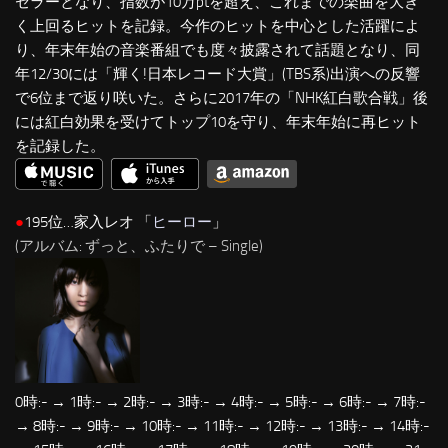
セラーとなり、指数が10万ptを超え、これまでの楽曲を大き
く上回るヒットを記録。今作のヒットを中心とした活躍によ
り、年末年始の音楽番組でも度々披露されて話題となり、同
年12/30には「輝く!日本レコード大賞」(TBS系)出演への反響
で6位まで返り咲いた。さらに2017年の「NHK紅白歌合戦」後
には紅白効果を受けてトップ10を守り、年末年始に再ヒット
を記録した。
●
195位…家入レオ 「
ヒーロー
」
(アルバム: ずっと、ふたりで – Single)
0時:- → 1時:- → 2時:- → 3時:- → 4時:- → 5時:- → 6時:- → 7時:-
→ 8時:- → 9時:- → 10時:- → 11時:- → 12時:- → 13時:- → 14時:-