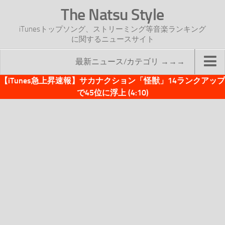
The Natsu Style
iTunesトップソング、ストリーミング等音楽ランキング
に関するニュースサイト
最新ニュース/カテゴリ →→→
【iTunes急上昇速報】サカナクション「怪獣」14ランクアップ
TOP
で45位に浮上 (4:10)
サイトについて
年間ヒット曲ランキング
2016年度特集記事
2017年度特集記事
iTunesトップソング速報
iTunesデイリー
オリジナル週間トップソング
「オリジナルiTunes週間トップソング」紹介資料