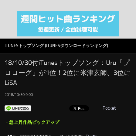
注目カテゴリ
オリジナルiTunes週間トップソング
音楽業界
SMAP
ITUNESトップソング (ITUNESダウンロードランキング)
AKB48
RSS
18/10/30付iTunesトップソング：Uru「プ
ロローグ」が1位！2位に米津玄師、3位に
LINKS
LiSA
2018/10/30 9:00
Pocket
・急上昇作品ピックアップ