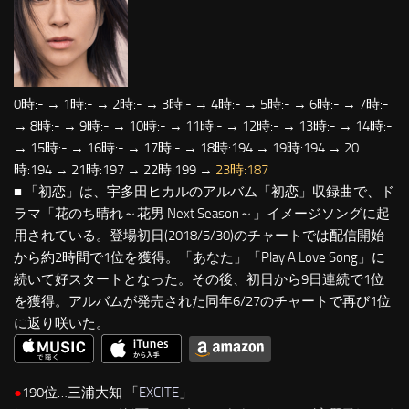
0時:- → 1時:- → 2時:- → 3時:- → 4時:- → 5時:- → 6時:- → 7時:-
→ 8時:- → 9時:- → 10時:- → 11時:- → 12時:- → 13時:- → 14時:-
→ 15時:- → 16時:- → 17時:- → 18時:194 → 19時:194 → 20
時:194 → 21時:197 → 22時:199 →
23時:187
■ 「初恋」は、宇多田ヒカルのアルバム「初恋」収録曲で、ド
ラマ「花のち晴れ～花男 Next Season～」イメージソングに起
用されている。登場初日(2018/5/30)のチャートでは配信開始
から約2時間で1位を獲得。「あなた」「Play A Love Song」に
続いて好スタートとなった。その後、初日から9日連続で1位
を獲得。アルバムが発売された同年6/27のチャートで再び1位
に返り咲いた。
●
190位…三浦大知 「
EXCITE
」