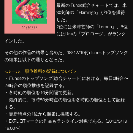
最新のiTunes総合チャートでは、米
津玄師の「Flamingo」が1位を獲得
した。
2位には米津玄師の「Lemon」、3位
にはUruの「プロローグ」がランク
インした。
その他の作品の結果も含めた、18/12/10付iTunesトップソング
の結果は以下の通りとなった。
<ルール、順位推移の記録について>
・iTunesのトップソング(総合チャート)における、毎日0時台〜
23時台の順位推移を記録する。
・各時刻の順位を10分間隔で更新。
最終的に、毎時50分時点の順位を各時刻の順位として記録
する。
・更新時点の1位から順番に掲載する。
・EXPLICITマークの作品もランクイン対象である。(2013/5/19
19:00〜)