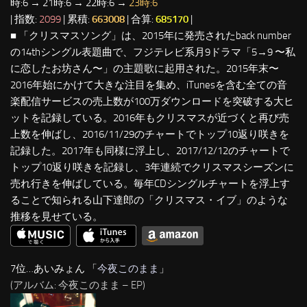
時:6 → 21時:6 → 22時:6 →
23時:6
| 指数:
2099
| 累積:
663008
| 合算:
685170
|
■ 「クリスマスソング」は、2015年に発売されたback number
の14thシングル表題曲で、フジテレビ系月9ドラマ「5→9 〜私
に恋したお坊さん〜」の主題歌に起用された。2015年末〜
2016年始にかけて大きな注目を集め、iTunesを含む全ての音
楽配信サービスの売上数が100万ダウンロードを突破する大ヒ
ットを記録している。2016年もクリスマスが近づくと再び売
上数を伸ばし、2016/11/29のチャートでトップ10返り咲きを
記録した。2017年も同様に浮上し、2017/12/12のチャートで
トップ10返り咲きを記録し、3年連続でクリスマスシーズンに
売れ行きを伸ばしている。毎年CDシングルチャートを浮上す
ることで知られる山下達郎の「クリスマス・イブ」のような
推移を見せている。
7位…あいみょん 「
今夜このまま
」
(アルバム: 今夜このまま – EP)