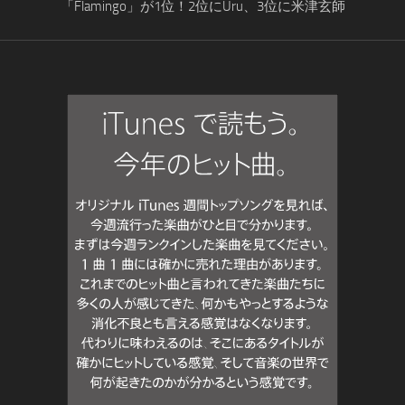
「Flamingo」が1位！2位にUru、3位に米津玄師