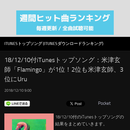
注目カテゴリ
オリジナルiTunes週間トップソング
音楽業界
SMAP
ITUNESトップソング (ITUNESダウンロードランキング)
AKB48
RSS
18/12/10付iTunesトップソング：米津玄
師「Flamingo」が1位！2位も米津玄師、3
LINKS
位にUru
2018/12/10 9:00
Pocket
18/12/10付のiTunesトップソングの
結果をまとめていきます。