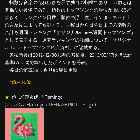
・指数は音楽の売れ行きを示す独自の指標であり、DL数とは
関係ない数値である。指数はトップソングの順位が高いほど
大きく、ランクイン日数、順位の浮上度、インターネット上
の言及度によって変動する。月曜日から日曜日までの指数の
合計を週間ランキング
「
オリジナルiTunes週間トップソング
」
として発表する。週間ランキングの詳細について「
オリジナ
ルiTunesトップソング紹介資料
」に記載する。
・累積指数は2012/12/30以降の累積点。2016/05/17以降は新
基準(Ver2.0)で算出したポイントを発表。
・各日の解説(振り返り)は翌日更新。
・1位～10位
★
1位…米津玄師 「
Flamingo
」
(アルバム: Flamingo / TEENAGE RIOT – Single)