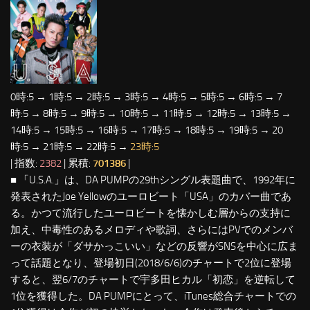
0時:5 → 1時:5 → 2時:5 → 3時:5 → 4時:5 → 5時:5 → 6時:5 → 7
時:5 → 8時:5 → 9時:5 → 10時:5 → 11時:5 → 12時:5 → 13時:5 →
14時:5 → 15時:5 → 16時:5 → 17時:5 → 18時:5 → 19時:5 → 20
時:5 → 21時:5 → 22時:5 →
23時:5
| 指数:
2382
| 累積:
701386
|
■ 「U.S.A.」は、DA PUMPの29thシングル表題曲で、1992年に
発表されたJoe Yellowのユーロビート「USA」のカバー曲であ
る。かつて流行したユーロビートを懐かしむ層からの支持に
加え、中毒性のあるメロディや歌詞、さらにはPVでのメンバ
ーの衣装が「ダサかっこいい」などの反響がSNSを中心に広ま
って話題となり、登場初日(2018/6/6)のチャートで2位に登場
すると、翌6/7のチャートで宇多田ヒカル「初恋」を逆転して
1位を獲得した。DA PUMPにとって、iTunes総合チャートでの