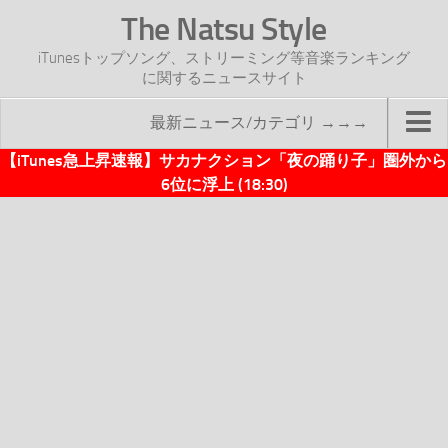
The Natsu Style
iTunesトップソング、ストリーミング等音楽ランキング
に関するニュースサイト
最新ニュース/カテゴリ →→→
【iTunes急上昇速報】サカナクション「夜の踊り子」圏外から
TOP
6位に浮上 (18:30)
サイトについて
年間ヒット曲ランキング
2016年度特集記事
2017年度特集記事
iTunesトップソング速報
iTunesデイリー
オリジナル週間トップソング
「オリジナルiTunes週間トップソング」紹介資料