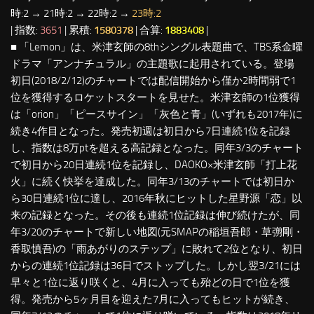
時:2 → 21時:2 → 22時:2 →
23時:2
| 指数:
3651
| 累積:
1580378
| 合算:
1883408
|
■ 「Lemon」は、米津玄師の8thシングル表題曲で、TBS系金曜
ドラマ「アンナチュラル」の主題歌に起用されている。登場
初日(2018/2/12)のチャートでは配信開始から僅か2時間弱で1
位を獲得するロケットスタートを見せた。米津玄師の1位獲得
は「orion」「ピースサイン」「灰色と青」(いずれも2017年)に
続き4作目となった。発売初週は初日から7日連続1位を記録
し、指数は8万ptを超える高記録となった。同年3/3のチャート
で初日から20日連続1位を記録し、DAOKO×米津玄師「打上花
火」に続く快挙を達成した。同年3/13のチャートでは初日か
ら30日連続1位に達し、2016年秋にヒットした星野源「恋」以
来の記録となった。その後も連続1位記録は伸び続けたが、同
年3/20のチャートで新しい地図(元SMAPの稲垣吾郎・草彅剛・
香取慎吾)の「雨あがりのステップ」に敗れて2位となり、初日
からの連続1位記録は36日でストップした。しかし翌3/21には
早々と1位に返り咲くと、4月に入っても殆どの日で1位を獲
得。発売から5ヶ月目を迎えた7月に入ってもヒットが続き、