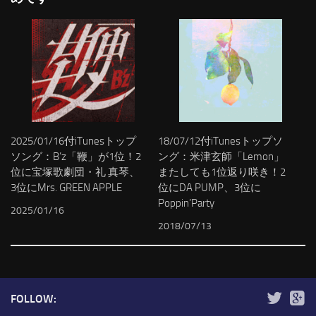
2025/01/16付iTunesトップ
18/07/12付iTunesトップソ
ソング：B’z「鞭」が1位！2
ング：米津玄師「Lemon」
位に宝塚歌劇団・礼 真琴、
またしても1位返り咲き！2
3位にMrs. GREEN APPLE
位にDA PUMP、3位に
Poppin’Party
2025/01/16
2018/07/13
FOLLOW: