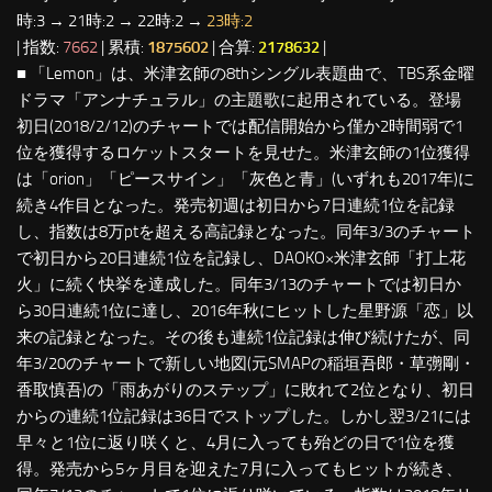
時:3 → 21時:2 → 22時:2 →
23時:2
| 指数:
7662
| 累積:
1875602
| 合算:
2178632
|
■ 「Lemon」は、米津玄師の8thシングル表題曲で、TBS系金曜
ドラマ「アンナチュラル」の主題歌に起用されている。登場
初日(2018/2/12)のチャートでは配信開始から僅か2時間弱で1
位を獲得するロケットスタートを見せた。米津玄師の1位獲得
は「orion」「ピースサイン」「灰色と青」(いずれも2017年)に
続き4作目となった。発売初週は初日から7日連続1位を記録
し、指数は8万ptを超える高記録となった。同年3/3のチャート
で初日から20日連続1位を記録し、DAOKO×米津玄師「打上花
火」に続く快挙を達成した。同年3/13のチャートでは初日か
ら30日連続1位に達し、2016年秋にヒットした星野源「恋」以
来の記録となった。その後も連続1位記録は伸び続けたが、同
年3/20のチャートで新しい地図(元SMAPの稲垣吾郎・草彅剛・
香取慎吾)の「雨あがりのステップ」に敗れて2位となり、初日
からの連続1位記録は36日でストップした。しかし翌3/21には
早々と1位に返り咲くと、4月に入っても殆どの日で1位を獲
得。発売から5ヶ月目を迎えた7月に入ってもヒットが続き、