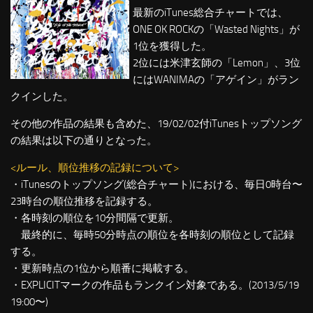
最新のiTunes総合チャートでは、
ONE OK ROCKの「Wasted Nights」が
1位を獲得した。
2位には米津玄師の「Lemon」、3位
にはWANIMAの「アゲイン」がラン
クインした。
その他の作品の結果も含めた、19/02/02付iTunesトップソング
の結果は以下の通りとなった。
<ルール、順位推移の記録について>
・iTunesのトップソング(総合チャート)における、毎日0時台〜
23時台の順位推移を記録する。
・各時刻の順位を10分間隔で更新。
最終的に、毎時50分時点の順位を各時刻の順位として記録
する。
・更新時点の1位から順番に掲載する。
・EXPLICITマークの作品もランクイン対象である。(2013/5/19
19:00〜)