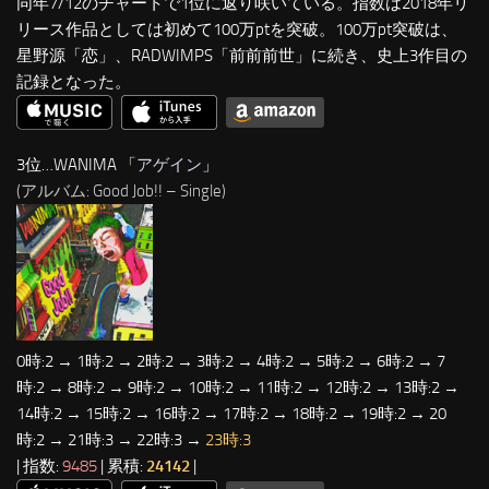
同年7/12のチャートで1位に返り咲いている。指数は2018年リ
リース作品としては初めて100万ptを突破。100万pt突破は、
星野源「恋」、RADWIMPS「前前前世」に続き、史上3作目の
記録となった。
3位…WANIMA 「
アゲイン
」
(アルバム: Good Job!! – Single)
0時:2 → 1時:2 → 2時:2 → 3時:2 → 4時:2 → 5時:2 → 6時:2 → 7
時:2 → 8時:2 → 9時:2 → 10時:2 → 11時:2 → 12時:2 → 13時:2 →
14時:2 → 15時:2 → 16時:2 → 17時:2 → 18時:2 → 19時:2 → 20
時:2 → 21時:3 → 22時:3 →
23時:3
| 指数:
9485
| 累積:
24142
|