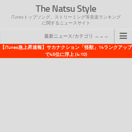
The Natsu Style
iTunesトップソング、ストリーミング等音楽ランキング
に関するニュースサイト
最新ニュース/カテゴリ →→→
【iTunes急上昇速報】サカナクション「怪獣」14ランクアップ
TOP
で45位に浮上 (4:10)
サイトについて
年間ヒット曲ランキング
2016年度特集記事
2017年度特集記事
iTunesトップソング速報
iTunesデイリー
オリジナル週間トップソング
「オリジナルiTunes週間トップソング」紹介資料