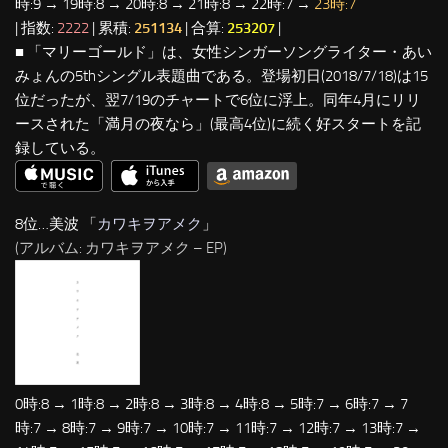
時:9 → 19時:8 → 20時:8 → 21時:8 → 22時:7 →
23時:7
| 指数:
2222
| 累積:
251134
| 合算:
253207
|
■ 「マリーゴールド」は、女性シンガーソングライター・あい
みょんの5thシングル表題曲である。登場初日(2018/7/18)は15
位だったが、翌7/19のチャートで6位に浮上。同年4月にリリ
ースされた「満月の夜なら」(最高4位)に続く好スタートを記
録している。
8位…美波 「
カワキヲアメク
」
(アルバム: カワキヲアメク – EP)
0時:8 → 1時:8 → 2時:8 → 3時:8 → 4時:8 → 5時:7 → 6時:7 → 7
時:7 → 8時:7 → 9時:7 → 10時:7 → 11時:7 → 12時:7 → 13時:7 →