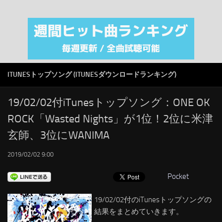
注目カテゴリ
オリジナルiTunes週間トップソング
音楽業界
SMAP
ITUNESトップソング (ITUNESダウンロードランキング)
AKB48
RSS
19/02/02付iTunesトップソング：ONE OK
ROCK「Wasted Nights」が1位！2位に米津
LINKS
玄師、3位にWANIMA
2019/02/02 9:00
Pocket
19/02/02付のiTunesトップソングの
結果をまとめていきます。