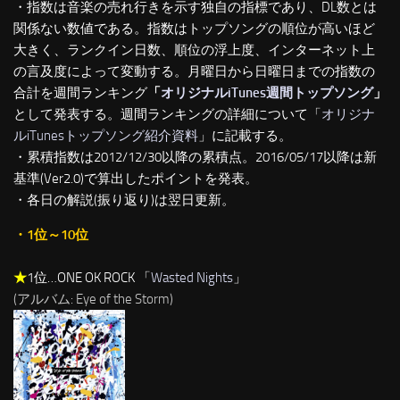
・指数は音楽の売れ行きを示す独自の指標であり、DL数とは
関係ない数値である。指数はトップソングの順位が高いほど
大きく、ランクイン日数、順位の浮上度、インターネット上
の言及度によって変動する。月曜日から日曜日までの指数の
合計を週間ランキング
「
オリジナルiTunes週間トップソング
」
として発表する。週間ランキングの詳細について「
オリジナ
ルiTunesトップソング紹介資料
」に記載する。
・累積指数は2012/12/30以降の累積点。2016/05/17以降は新
基準(Ver2.0)で算出したポイントを発表。
・各日の解説(振り返り)は翌日更新。
・1位～10位
★
1位…ONE OK ROCK 「
Wasted Nights
」
(アルバム: Eye of the Storm)