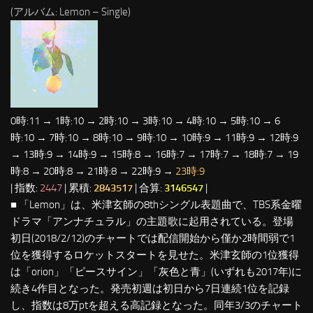
(アルバム: Lemon – Single)
0時:11 → 1時:10 → 2時:10 → 3時:10 → 4時:10 → 5時:10 → 6
時:10 → 7時:10 → 8時:10 → 9時:10 → 10時:9 → 11時:9 → 12時:9
→ 13時:9 → 14時:9 → 15時:8 → 16時:7 → 17時:7 → 18時:7 → 19
時:8 → 20時:8 → 21時:8 → 22時:9 →
23時:9
| 指数:
2447
| 累積:
2843517
| 合算:
3146547
|
■ 「Lemon」は、米津玄師の8thシングル表題曲で、TBS系金曜
ドラマ「アンナチュラル」の主題歌に起用されている。登場
初日(2018/2/12)のチャートでは配信開始から僅か2時間弱で1
位を獲得するロケットスタートを見せた。米津玄師の1位獲得
は「orion」「ピースサイン」「灰色と青」(いずれも2017年)に
続き4作目となった。発売初週は初日から7日連続1位を記録
し、指数は8万ptを超える高記録となった。同年3/3のチャート