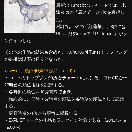
最新のiTunes総合チャートでは、米
津玄師の「馬と鹿」が1位を獲得し
た。
2位にはLiSAの「紅蓮華」、3位には
Official髭男dismの「Pretender」がラ
ンクインした。
その他の作品の結果も含めた、19/10/05付iTunesトップソング
の結果は以下の通りとなった。
<ルール、順位推移の記録について>
・iTunesのトップソング(総合チャート)における、毎日0時台〜
23時台の順位推移を記録する。
・各時刻の順位を10分間隔で更新。
最終的に、毎時50分時点の順位を各時刻の順位として記録
する。
・更新時点の1位から順番に掲載する。
・EXPLICITマークの作品もランクイン対象である。(2013/5/19
19:00〜)