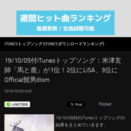
注目カテゴリ
オリジナルiTunes週間トップソング
音楽業界
SMAP
ITUNESトップソング (ITUNESダウンロードランキング)
AKB48
RSS
19/10/05付iTunesトップソング：米津玄
師「馬と鹿」が1位！2位にLiSA、3位に
LINKS
Official髭男dism
2019/10/05 9:00
Pocket
19/10/05付のiTunesトップソングの
結果をまとめていきます。