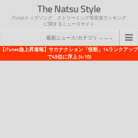
The Natsu Style
iTunesトップソング、ストリーミング等音楽ランキング
に関するニュースサイト
最新ニュース/カテゴリ →→→
【iTunes急上昇速報】サカナクション「怪獣」14ランクアップ
TOP
で45位に浮上 (4:10)
サイトについて
年間ヒット曲ランキング
2016年度特集記事
2017年度特集記事
iTunesトップソング速報
iTunesデイリー
オリジナル週間トップソング
「オリジナルiTunes週間トップソング」紹介資料