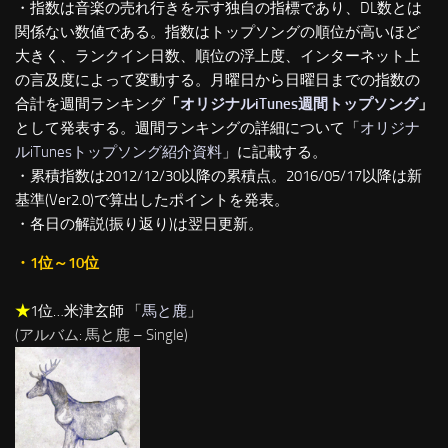
・指数は音楽の売れ行きを示す独自の指標であり、DL数とは
関係ない数値である。指数はトップソングの順位が高いほど
大きく、ランクイン日数、順位の浮上度、インターネット上
の言及度によって変動する。月曜日から日曜日までの指数の
合計を週間ランキング
「
オリジナルiTunes週間トップソング
」
として発表する。週間ランキングの詳細について「
オリジナ
ルiTunesトップソング紹介資料
」に記載する。
・累積指数は2012/12/30以降の累積点。2016/05/17以降は新
基準(Ver2.0)で算出したポイントを発表。
・各日の解説(振り返り)は翌日更新。
・1位～10位
★
1位…米津玄師 「
馬と鹿
」
(アルバム: 馬と鹿 – Single)