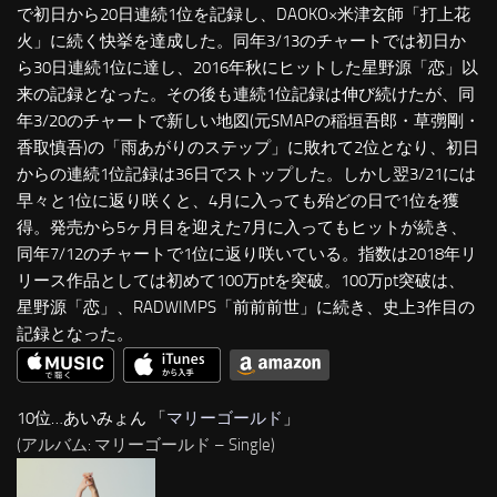
で初日から20日連続1位を記録し、DAOKO×米津玄師「打上花
火」に続く快挙を達成した。同年3/13のチャートでは初日か
ら30日連続1位に達し、2016年秋にヒットした星野源「恋」以
来の記録となった。その後も連続1位記録は伸び続けたが、同
年3/20のチャートで新しい地図(元SMAPの稲垣吾郎・草彅剛・
香取慎吾)の「雨あがりのステップ」に敗れて2位となり、初日
からの連続1位記録は36日でストップした。しかし翌3/21には
早々と1位に返り咲くと、4月に入っても殆どの日で1位を獲
得。発売から5ヶ月目を迎えた7月に入ってもヒットが続き、
同年7/12のチャートで1位に返り咲いている。指数は2018年リ
リース作品としては初めて100万ptを突破。100万pt突破は、
星野源「恋」、RADWIMPS「前前前世」に続き、史上3作目の
記録となった。
10位…あいみょん 「
マリーゴールド
」
(アルバム: マリーゴールド – Single)