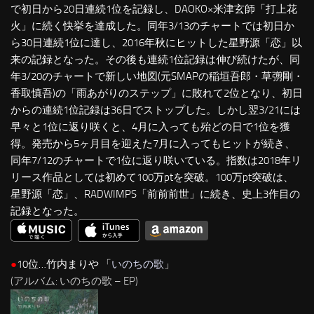
で初日から20日連続1位を記録し、DAOKO×米津玄師「打上花
火」に続く快挙を達成した。同年3/13のチャートでは初日か
ら30日連続1位に達し、2016年秋にヒットした星野源「恋」以
来の記録となった。その後も連続1位記録は伸び続けたが、同
年3/20のチャートで新しい地図(元SMAPの稲垣吾郎・草彅剛・
香取慎吾)の「雨あがりのステップ」に敗れて2位となり、初日
からの連続1位記録は36日でストップした。しかし翌3/21には
早々と1位に返り咲くと、4月に入っても殆どの日で1位を獲
得。発売から5ヶ月目を迎えた7月に入ってもヒットが続き、
同年7/12のチャートで1位に返り咲いている。指数は2018年リ
リース作品としては初めて100万ptを突破。100万pt突破は、
星野源「恋」、RADWIMPS「前前前世」に続き、史上3作目の
記録となった。
●
10位…竹内まりや 「
いのちの歌
」
(アルバム: いのちの歌 – EP)