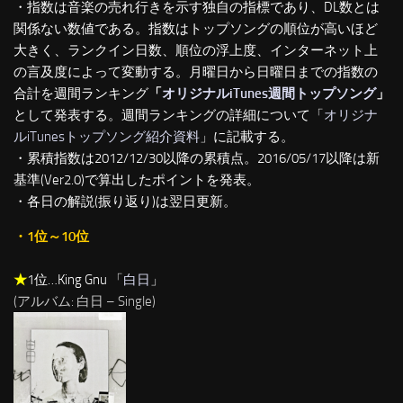
・指数は音楽の売れ行きを示す独自の指標であり、DL数とは
関係ない数値である。指数はトップソングの順位が高いほど
大きく、ランクイン日数、順位の浮上度、インターネット上
の言及度によって変動する。月曜日から日曜日までの指数の
合計を週間ランキング
「
オリジナルiTunes週間トップソング
」
として発表する。週間ランキングの詳細について「
オリジナ
ルiTunesトップソング紹介資料
」に記載する。
・累積指数は2012/12/30以降の累積点。2016/05/17以降は新
基準(Ver2.0)で算出したポイントを発表。
・各日の解説(振り返り)は翌日更新。
・1位～10位
★
1位…King Gnu 「
白日
」
(アルバム: 白日 – Single)