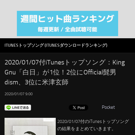
注目カテゴリ
オリジナルiTunes週間トップソング
音楽業界
SMAP
ITUNESトップソング (ITUNESダウンロードランキング)
AKB48
RSS
2020/01/07付iTunesトップソング：King
Gnu「白日」が1位！2位にOfficial髭男
LINKS
dism、3位に米津玄師
2020/01/07 9:00
Pocket
2020/01/07付のiTunesトップソング
の結果をまとめていきます。