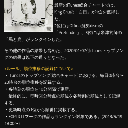
最新のiTunes総合チャートでは、
King Gnuの「白日」が1位を獲得し
た。
2位にはOfficial髭男dismの
「Pretender」、3位には米津玄師の
「馬と鹿」がランクインした。
その他の作品の結果も含めた、2020/01/07付iTunesトップソン
グの結果は以下の通りとなった。
<ルール、順位推移の記録について>
・iTunesのトップソング(総合チャート)における、毎日0時台〜
23時台の順位推移を記録する。
・各時刻の順位を10分間隔で更新。
最終的に、毎時50分時点の順位を各時刻の順位として記録
する。
・更新時点の1位から順番に掲載する。
・EXPLICITマークの作品もランクイン対象である。(2013/5/19
19:00〜)