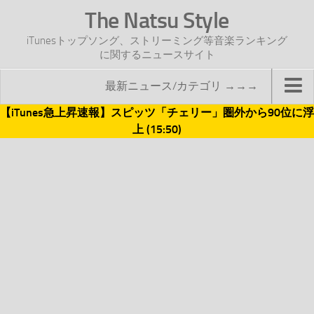
The Natsu Style
iTunesトップソング、ストリーミング等音楽ランキング
に関するニュースサイト
最新ニュース/カテゴリ →→→
【iTunes急上昇速報】スピッツ「チェリー」圏外から90位に浮
TOP
上 (15:50)
サイトについて
年間ヒット曲ランキング
2016年度特集記事
2017年度特集記事
iTunesトップソング速報
iTunesデイリー
オリジナル週間トップソング
「オリジナルiTunes週間トップソング」紹介資料