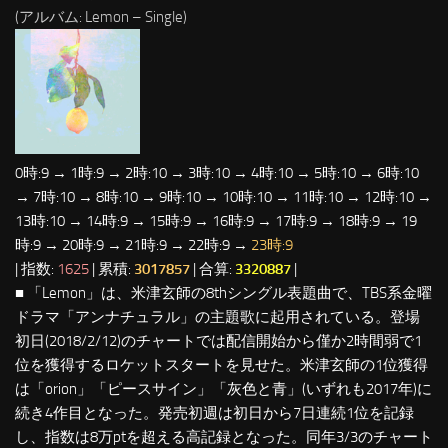
(アルバム: Lemon – Single)
0時:9 → 1時:9 → 2時:10 → 3時:10 → 4時:10 → 5時:10 → 6時:10
→ 7時:10 → 8時:10 → 9時:10 → 10時:10 → 11時:10 → 12時:10 →
13時:10 → 14時:9 → 15時:9 → 16時:9 → 17時:9 → 18時:9 → 19
時:9 → 20時:9 → 21時:9 → 22時:9 →
23時:9
| 指数:
1625
| 累積:
3017857
| 合算:
3320887
|
■ 「Lemon」は、米津玄師の8thシングル表題曲で、TBS系金曜
ドラマ「アンナチュラル」の主題歌に起用されている。登場
初日(2018/2/12)のチャートでは配信開始から僅か2時間弱で1
位を獲得するロケットスタートを見せた。米津玄師の1位獲得
は「orion」「ピースサイン」「灰色と青」(いずれも2017年)に
続き4作目となった。発売初週は初日から7日連続1位を記録
し、指数は8万ptを超える高記録となった。同年3/3のチャート