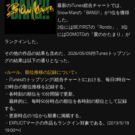
最新のiTunes総合チャートでは、
Snow Manの「BANG!!」が1位を獲得
した。
2位にはBE:FIRSTの「Rondo」、3位
にはDOMOTOの「愛のかたまり」が
ランクインした。
その他の作品の結果も含めた、2026/05/05付iTunesトップソン
グの結果は以下の通りとなった。
<ルール、順位推移の記録について>
・iTunesのトップソング(総合チャート)における、毎日0時台〜
23時台の順位推移を記録する。
・各時刻の順位を10分間隔で更新。
最終的に、毎時50分時点の順位を各時刻の順位として記録
する。
・更新時点の1位から順番に掲載する。
・EXPLICITマークの作品もランクイン対象である。(2013/5/19
19:00〜)