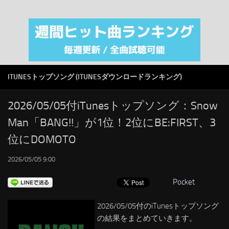
注目カテゴリ
オリジナルiTunes週間トップソング
音楽業界
SMAP
ITUNESトップソング (ITUNESダウンロードランキング)
AKB48
RSS
2026/05/05付iTunesトップソング：Snow
Man「BANG!!」が1位！2位にBE:FIRST、3
LINKS
位にDOMOTO
2026/05/05 9:00
Pocket
2026/05/05付のiTunesトップソング
の結果をまとめていきます。