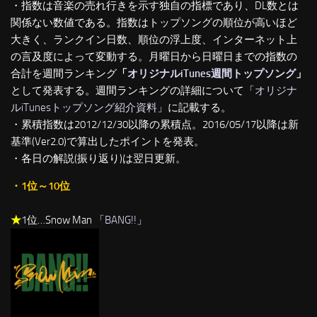
・指数は音楽の売れ行きを示す独自の指標であり、DL数とは
関係ない数値である。指数はトップソングの順位が高いほど
大きく、ランクイン日数、順位の浮上度、インターネット上
の言及度によって変動する。月曜日から日曜日までの指数の
合計を週間ランキング
「
オリジナルiTunes週間トップソング
」
として発表する。週間ランキングの詳細について「
オリジナ
ルiTunesトップソング紹介資料
」に記載する。
・累積指数は2012/12/30以降の累積点。2016/05/17以降は新
基準(Ver2.0)で算出したポイントを発表。
・各日の解説(振り返り)は翌日更新。
・1位～10位
★
1位…Snow Man 「
BANG!!
」