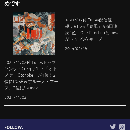
めです
14/02/17付iTunes配信速
報：Rihwa「春風」が6日連
続1位、One Directionとmiwa
がトップ3をキープ
2014/02/19
2024/11/02付iTunesトップ
ソング：Creepy Nuts「オト
ノケ – Otonoke」が1位！2
位にROSÉ & ブルーノ・マー
ズ、3位にVaundy
2024/11/02
FOLLOW: