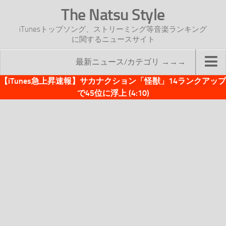
The Natsu Style
iTunesトップソング、ストリーミング等音楽ランキング
に関するニュースサイト
最新ニュース/カテゴリ →→→
【iTunes急上昇速報】サカナクション「怪獣」14ランクアップ
TOP
で45位に浮上 (4:10)
サイトについて
年間ヒット曲ランキング
2016年度特集記事
2017年度特集記事
iTunesトップソング速報
iTunesデイリー
オリジナル週間トップソング
「オリジナルiTunes週間トップソング」紹介資料