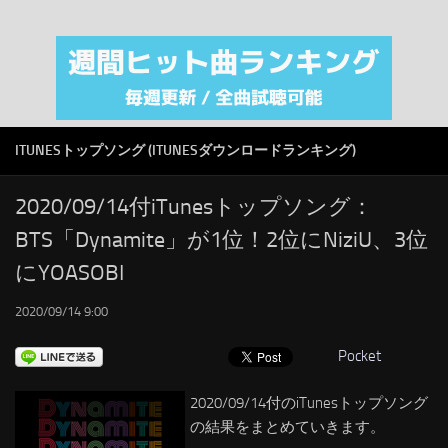
注目カテゴリ
オリジナルiTunes週間トップソング
音楽業界
SMAP
ITUNESトップソング (ITUNESダウンロードランキング)
AKB48
RSS
2020/09/14付iTunesトップソング：
BTS「Dynamite」が1位！2位にNiziU、3位
LINKS
にYOASOBI
2020/09/14 9:00
Pocket
2020/09/14付のiTunesトップソング
の結果をまとめていきます。