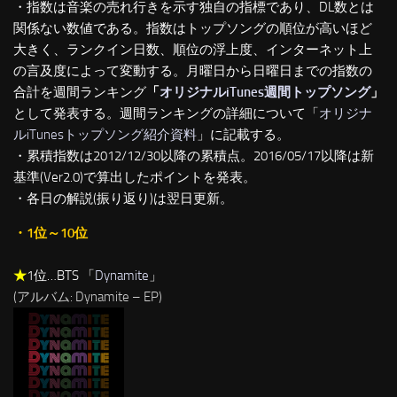
・指数は音楽の売れ行きを示す独自の指標であり、DL数とは
関係ない数値である。指数はトップソングの順位が高いほど
大きく、ランクイン日数、順位の浮上度、インターネット上
の言及度によって変動する。月曜日から日曜日までの指数の
合計を週間ランキング
「
オリジナルiTunes週間トップソング
」
として発表する。週間ランキングの詳細について「
オリジナ
ルiTunesトップソング紹介資料
」に記載する。
・累積指数は2012/12/30以降の累積点。2016/05/17以降は新
基準(Ver2.0)で算出したポイントを発表。
・各日の解説(振り返り)は翌日更新。
・1位～10位
★
1位…BTS 「
Dynamite
」
(アルバム: Dynamite – EP)