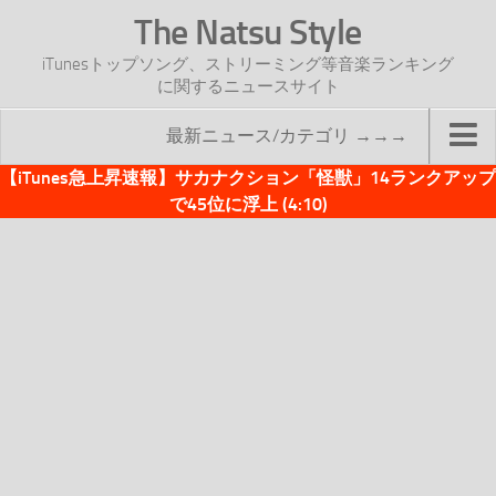
The Natsu Style
iTunesトップソング、ストリーミング等音楽ランキング
に関するニュースサイト
最新ニュース/カテゴリ →→→
【iTunes急上昇速報】サカナクション「怪獣」14ランクアップ
TOP
で45位に浮上 (4:10)
サイトについて
年間ヒット曲ランキング
2016年度特集記事
2017年度特集記事
iTunesトップソング速報
iTunesデイリー
オリジナル週間トップソング
「オリジナルiTunes週間トップソング」紹介資料