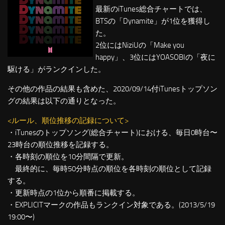
最新のiTunes総合チャートでは、
BTSの「Dynamite」が1位を獲得し
た。
2位にはNiziUの「Make you
happy」、3位にはYOASOBIの「夜に
駆ける」がランクインした。
その他の作品の結果も含めた、2020/09/14付iTunesトップソン
グの結果は以下の通りとなった。
<ルール、順位推移の記録について>
・iTunesのトップソング(総合チャート)における、毎日0時台〜
23時台の順位推移を記録する。
・各時刻の順位を10分間隔で更新。
最終的に、毎時50分時点の順位を各時刻の順位として記録
する。
・更新時点の1位から順番に掲載する。
・EXPLICITマークの作品もランクイン対象である。(2013/5/19
19:00〜)