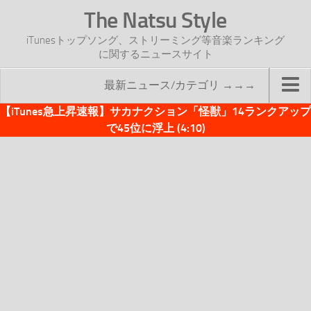
The Natsu Style
iTunesトップソング、ストリーミング等音楽ランキング
に関するニュースサイト
最新ニュース/カテゴリ →→→
【iTunes急上昇速報】サカナクション「怪獣」14ランクアップ
TOP
で45位に浮上 (4:10)
サイトについて
年間ヒット曲ランキング
2016年度特集記事
2017年度特集記事
iTunesトップソング速報
iTunesデイリー
オリジナル週間トップソング
「オリジナルiTunes週間トップソング」紹介資料