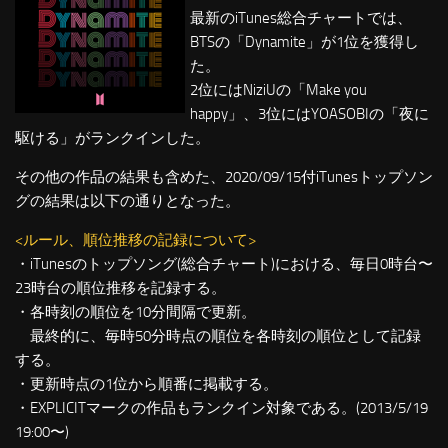
最新のiTunes総合チャートでは、
BTSの「Dynamite」が1位を獲得し
た。
2位にはNiziUの「Make you
happy」、3位にはYOASOBIの「夜に
駆ける」がランクインした。
その他の作品の結果も含めた、2020/09/15付iTunesトップソン
グの結果は以下の通りとなった。
<ルール、順位推移の記録について>
・iTunesのトップソング(総合チャート)における、毎日0時台〜
23時台の順位推移を記録する。
・各時刻の順位を10分間隔で更新。
最終的に、毎時50分時点の順位を各時刻の順位として記録
する。
・更新時点の1位から順番に掲載する。
・EXPLICITマークの作品もランクイン対象である。(2013/5/19
19:00〜)