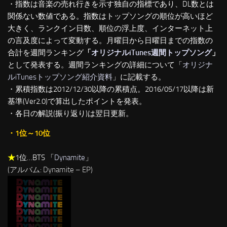
・指数は音楽の売れ行きを示す独自の指標であり、DL数とは
関係ない数値である。指数はトップソングの順位が高いほど
大きく、ランクイン日数、順位の浮上度、インターネット上
の言及度によって変動する。月曜日から日曜日までの指数の
合計を週間ランキング
「
オリジナルiTunes週間トップソング
」
として発表する。週間ランキングの詳細について「
オリジナ
ルiTunesトップソング紹介資料
」に記載する。
・累積指数は2012/12/30以降の累積点。2016/05/17以降は新
基準(Ver2.0)で算出したポイントを発表。
・各日の解説(振り返り)は翌日更新。
・1位～10位
★
1位…BTS 「
Dynamite
」
(アルバム: Dynamite – EP)