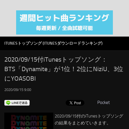
注目カテゴリ
オリジナルiTunes週間トップソング
音楽業界
SMAP
ITUNESトップソング (ITUNESダウンロードランキング)
AKB48
RSS
2020/09/15付iTunesトップソング：
BTS「Dynamite」が1位！2位にNiziU、3位
LINKS
にYOASOBI
2020/09/15 9:00
Pocket
2020/09/15付のiTunesトップソング
の結果をまとめていきます。