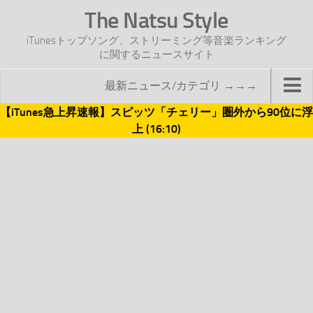
The Natsu Style
iTunesトップソング、ストリーミング等音楽ランキング
に関するニュースサイト
最新ニュース/カテゴリ →→→
【iTunes急上昇速報】スピッツ「チェリー」圏外から90位に浮
TOP
上 (16:10)
サイトについて
年間ヒット曲ランキング
2016年度特集記事
2017年度特集記事
iTunesトップソング速報
iTunesデイリー
オリジナル週間トップソング
「オリジナルiTunes週間トップソング」紹介資料