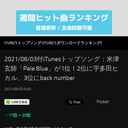
注目カテゴリ
オリジナルiTunes週間トップソング
音楽業界
SMAP
ITUNESトップソング (ITUNESダウンロードランキング)
AKB48
RSS
2021/06/03付iTunesトップソング：米津
玄師「Pale Blue」が1位！2位に宇多田ヒ
LINKS
カル、3位にback number
2021/06/03 9:00
Pocket
・11位～20位