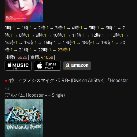
0時:
1
→ 1時:
1
→ 2時:
1
→ 3時:
1
→ 4時:
1
→ 5時:
1
→ 6時:
1
→ 7
時:
1
→ 8時:
1
→ 9時:
1
→ 10時:
1
→ 11時:
1
→ 12時:
1
→ 13時:
1
→
14時:
1
→ 15時:
1
→ 16時:
1
→ 17時:
1
→ 18時:
1
→ 19時:
1
→ 20
時:
1
→ 21時:
1
→ 22時:
1
→
23時:
1
| 指数:
6926
| 累積:
41059
|
●
2位…ヒプノシスマイク -D.R.B- (Division All Stars) 「
Hoodstar
+
」
(アルバム: Hoodstar + – Single)