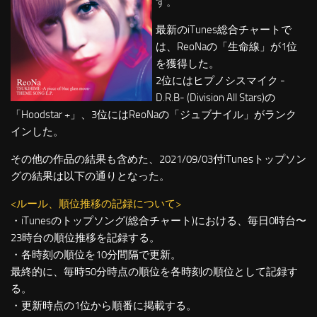
す。
最新のiTunes総合チャートで
は、ReoNaの「生命線」が1位
を獲得した。
2位にはヒプノシスマイク -
D.R.B- (Division All Stars)の
「Hoodstar +」、3位にはReoNaの「ジュブナイル」がランク
インした。
その他の作品の結果も含めた、2021/09/03付iTunesトップソン
グの結果は以下の通りとなった。
<ルール、順位推移の記録について>
・iTunesのトップソング(総合チャート)における、毎日0時台〜
23時台の順位推移を記録する。
・各時刻の順位を10分間隔で更新。
最終的に、毎時50分時点の順位を各時刻の順位として記録す
る。
・更新時点の1位から順番に掲載する。