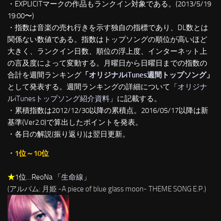
・EXPLICITマークの作品もランクイン対象である。(2013/5/19
19:00〜)
・指数は音楽の売れ行きを示す独自の指標であり、DL数とは
関係ない数値である。指数はトップソングの順位が高いほど
大きく、ランクイン日数、順位の浮上度、インターネット上
の言及度によって変動する。月曜日から日曜日までの指数の
合計を週間ランキング
「
オリジナルiTunes週間トップソング
」
として発表する。週間ランキングの詳細について「
オリジナ
ルiTunesトップソング紹介資料
」に記載する。
・累積指数は2012/12/30以降の累積点。2016/05/17以降は新
基準(Ver2.0)で算出したポイントを発表。
・各日の解説(振り返り)は翌日更新。
・1位～10位
★
1位…ReoNa 「
生命線
」
(アルバム: 月姫 -A piece of blue glass moon- THEME SONG E.P.)