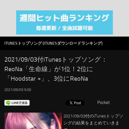
注目カテゴリ
オリジナルiTunes週間トップソング
音楽業界
SMAP
ITUNESトップソング (ITUNESダウンロードランキング)
AKB48
RSS
2021/09/03付iTunesトップソング：
ReoNa「生命線」が1位！2位に
LINKS
「Hoodstar +」、3位にReoNa
2021/09/03 9:00
Pocket
2021/09/03付のiTunesトップソ
ングの結果をまとめていきま