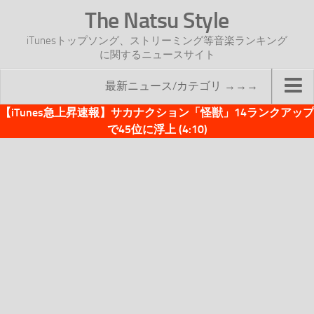
The Natsu Style
iTunesトップソング、ストリーミング等音楽ランキング
に関するニュースサイト
最新ニュース/カテゴリ →→→
【iTunes急上昇速報】サカナクション「怪獣」14ランクアップ
TOP
で45位に浮上 (4:10)
サイトについて
年間ヒット曲ランキング
2016年度特集記事
2017年度特集記事
iTunesトップソング速報
iTunesデイリー
オリジナル週間トップソング
「オリジナルiTunes週間トップソング」紹介資料