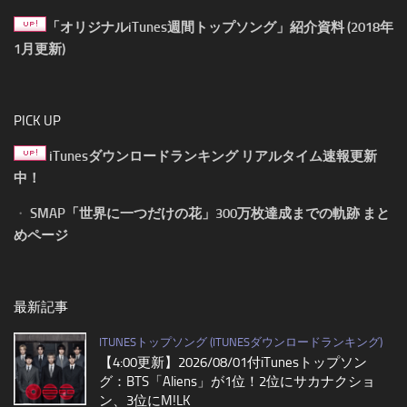
「オリジナルiTunes週間トップソング」紹介資料 (2018年
1月更新)
PICK UP
iTunesダウンロードランキング リアルタイム速報更新
中！
・
SMAP「世界に一つだけの花」300万枚達成までの軌跡 まと
めページ
最新記事
ITUNESトップソング (ITUNESダウンロードランキング)
【4:00更新】2026/08/01付iTunesトップソン
グ：BTS「Aliens」が1位！2位にサカナクショ
ン、3位にM!LK