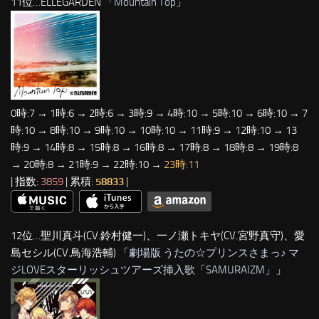
11位…ELLEGARDEN 「
Mountain Top
」
0時:7 → 1時:6 → 2時:6 → 3時:9 → 4時:10 → 5時:10 → 6時:10 → 7
時:10 → 8時:10 → 9時:10 → 10時:10 → 11時:9 → 12時:10 → 13
時:9 → 14時:8 → 15時:8 → 16時:8 → 17時:8 → 18時:8 → 19時:8
→ 20時:8 → 21時:9 → 22時:10 →
23時:11
| 指数:
3859
| 累積:
58833
|
12位…聖川真斗(CV.鈴村健一)、一ノ瀬トキヤ(CV.宮野真守)、愛
島セシル(CV.鳥海浩輔) 「
劇場版 うたの☆プリンスさまっ♪ マ
ジLOVEスターリッシュツアーズ挿入歌「SAMURAIZM」
」