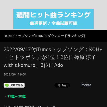
注目カテゴリ
オリジナルiTunes週間トップソング
音楽業界
SMAP
ITUNESトップソング (ITUNESダウンロードランキング)
AKB48
RSS
2022/09/17付iTunesトップソング：KOH+
「ヒトツボシ」が1位！2位に篠原 涼子
LINKS
with t.komuro、3位にAdo
2022/09/17 9:00
Pocket
・11位～20位