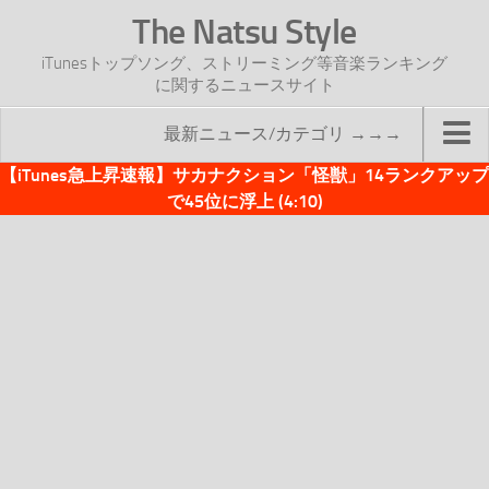
The Natsu Style
iTunesトップソング、ストリーミング等音楽ランキング
に関するニュースサイト
最新ニュース/カテゴリ →→→
【iTunes急上昇速報】サカナクション「怪獣」14ランクアップ
TOP
で45位に浮上 (4:10)
サイトについて
年間ヒット曲ランキング
2016年度特集記事
2017年度特集記事
iTunesトップソング速報
iTunesデイリー
オリジナル週間トップソング
「オリジナルiTunes週間トップソング」紹介資料