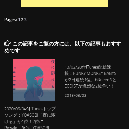
Pages:
1
2
3
この記事をご覧の方には、以下の記事もおすす
めです
13/02/28付iTunes配信速
報：FUNKY MONKEY BABYS
が2日連続1位、GReeeeNと
EGOISTが熾烈な2位争い！
2013/03/03
2020/06/04付iTunesトップ
ソング：YOASOBI「夜に駆
ける」が1位！2位に
Re:vale、3位にYOASOBI