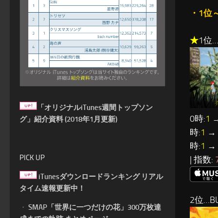
・1位
★
1位…
「オリジナルiTunes週間トップソン
0時:
1
→
グ」紹介資料 (2018年1月更新)
時:
1
→ 
時:
1
→ 
PICK UP
| 指数:
iTunesダウンロードランキング リアル
タイム速報更新中！
2位…BU
・
SMAP「世界に一つだけの花」300万枚達