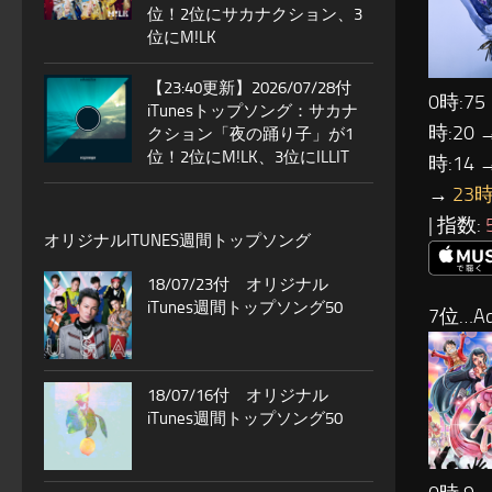
位！2位にサカナクション、3
位にM!LK
【23:40更新】2026/07/28付
0時:75
iTunesトップソング：サカナ
時:20 
クション「夜の踊り子」が1
位！2位にM!LK、3位にILLIT
時:14 
→
23時
| 指数:
オリジナルITUNES週間トップソング
18/07/23付 オリジナル
iTunes週間トップソング50
7位…Ad
18/07/16付 オリジナル
iTunes週間トップソング50