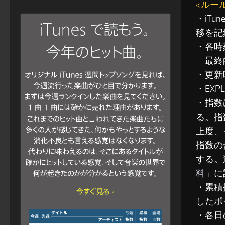
<ルー
・iT
移を記
・各時
最終的
・更新
・EXP
・指数
る。指
上度、
指数の
する。
料
」に
・累積指
したポ
・各日