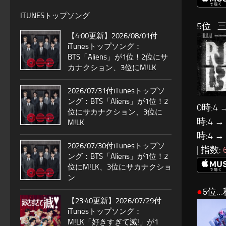
ITUNESトップソング
5位…三代目
【4:00更新】2026/08/01付
iTunesトップソング：
BTS「Aliens」が1位！2位にサ
カナクション、3位にM!LK
2026/07/31付iTunesトップソ
ング：BTS「Aliens」が1位！2
0時:4 
位にサカナクション、3位に
時:4 →
M!LK
時:4 →
2026/07/30付iTunesトップソ
| 指数:
ング：BTS「Aliens」が1位！2
位にM!LK、3位にサカナクショ
ン
●
6位…
【23:40更新】2026/07/29付
iTunesトップソング：
M!LK「好きすぎて滅!」が1