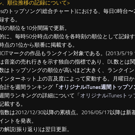
ル、順位推移の記録について>
unesのトップソング(総合チャート)における、毎日0時台
録する。
刻の順位を10分間隔で更新。
に、毎時50分時点の順位を各時刻の順位として記録す
時点の1位から順番に掲載する。
LICITマークの作品もランクイン対象である。(2013/5/19 19
は音楽の売れ行きを示す独自の指標であり、DL数とは
数はトップソングの順位が高いほど大きく、ランクイン
インターネット上の言及度によって変動する。月曜日か
合計を週間ランキング
「
オリジナルiTunes週間トップ
週間ランキングの詳細について「
オリジナルiTunesト
記載する。
数は2012/12/30以降の累積点。2016/05/17以降は新基準
イントを発表。
の解説(振り返り)は翌日更新。