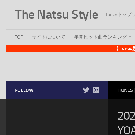
The Natsu Style
iTunesト
TOP
サイトについて
年間ヒット曲ランキング
【iTun
FOLLOW:
ITUN
20
YO