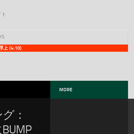
イト
KS
(4:10)
MORE
ソング：
BUMP