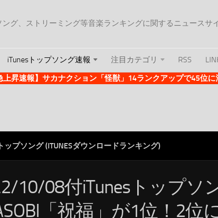
ップソング、ストリーミング等音楽ランキングに関するニュースサ
iTunesトップソング速報
注目カテゴリ
RSS
LIN
es急上昇速報】サカナクション「怪獣」14ランクアップで45位に浮上 
ESトップソング (ITUNESダウンロードランキング)
22/10/08付iTunesトップ
ASOBI「祝福」が1位！2位に