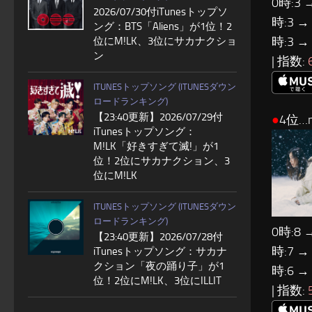
0時:3 
2026/07/30付iTunesトップソ
時:3 →
ング：BTS「Aliens」が1位！2
時:3 →
位にM!LK、3位にサカナクショ
ン
| 指数:
ITUNESトップソング (ITUNESダウン
ロードランキング)
【23:40更新】2026/07/29付
●
4位…m
iTunesトップソング：
M!LK「好きすぎて滅!」が1
位！2位にサカナクション、3
位にM!LK
ITUNESトップソング (ITUNESダウン
ロードランキング)
0時:8 
【23:40更新】2026/07/28付
時:7 →
iTunesトップソング：サカナ
クション「夜の踊り子」が1
時:6 →
位！2位にM!LK、3位にILLIT
| 指数: