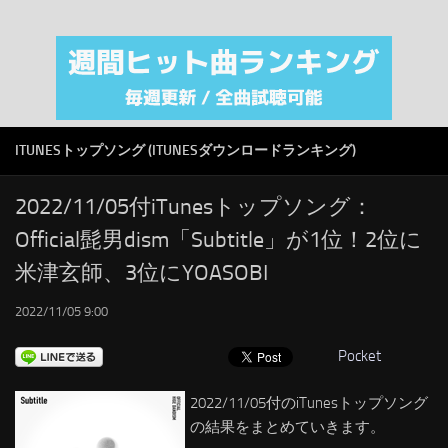
注目カテゴリ
オリジナルiTunes週間トップソング
音楽業界
SMAP
ITUNESトップソング (ITUNESダウンロードランキング)
AKB48
RSS
2022/11/05付iTunesトップソング：
Official髭男dism「Subtitle」が1位！2位に
LINKS
米津玄師、3位にYOASOBI
2022/11/05 9:00
Pocket
2022/11/05付のiTunesトップソング
の結果をまとめていきます。