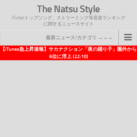
The Natsu Style
iTunesトップソング、ストリーミング等音楽ランキング
に関するニュースサイト
最新ニュース/カテゴリ →→→
【iTunes急上昇速報】サカナクション「夜の踊り子」圏外から
TOP
6位に浮上 (22:10)
サイトについて
年間ヒット曲ランキング
2016年度特集記事
2017年度特集記事
iTunesトップソング速報
iTunesデイリー
オリジナル週間トップソング
「オリジナルiTunes週間トップソング」紹介資料