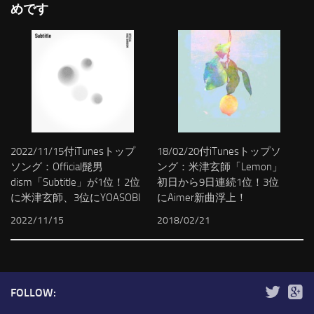
めです
2022/11/15付iTunesトップ
18/02/20付iTunesトップソ
ソング：Official髭男
ング：米津玄師「Lemon」
dism「Subtitle」が1位！2位
初日から9日連続1位！3位
に米津玄師、3位にYOASOBI
にAimer新曲浮上！
2022/11/15
2018/02/21
FOLLOW: