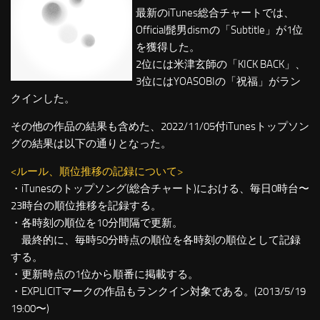
最新のiTunes総合チャートでは、
Official髭男dismの「Subtitle」が1位
を獲得した。
2位には米津玄師の「KICK BACK」、
3位にはYOASOBIの「祝福」がラン
クインした。
その他の作品の結果も含めた、2022/11/05付iTunesトップソン
グの結果は以下の通りとなった。
<ルール、順位推移の記録について>
・iTunesのトップソング(総合チャート)における、毎日0時台〜
23時台の順位推移を記録する。
・各時刻の順位を10分間隔で更新。
最終的に、毎時50分時点の順位を各時刻の順位として記録
する。
・更新時点の1位から順番に掲載する。
・EXPLICITマークの作品もランクイン対象である。(2013/5/19
19:00〜)