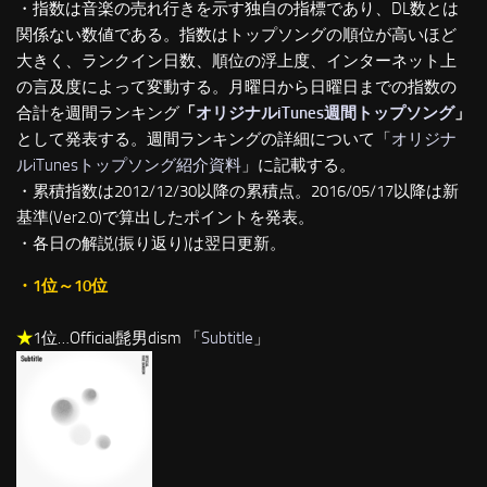
・指数は音楽の売れ行きを示す独自の指標であり、DL数とは
関係ない数値である。指数はトップソングの順位が高いほど
大きく、ランクイン日数、順位の浮上度、インターネット上
の言及度によって変動する。月曜日から日曜日までの指数の
合計を週間ランキング
「
オリジナルiTunes週間トップソング
」
として発表する。週間ランキングの詳細について「
オリジナ
ルiTunesトップソング紹介資料
」に記載する。
・累積指数は2012/12/30以降の累積点。2016/05/17以降は新
基準(Ver2.0)で算出したポイントを発表。
・各日の解説(振り返り)は翌日更新。
・1位～10位
★
1位…Official髭男dism 「
Subtitle
」