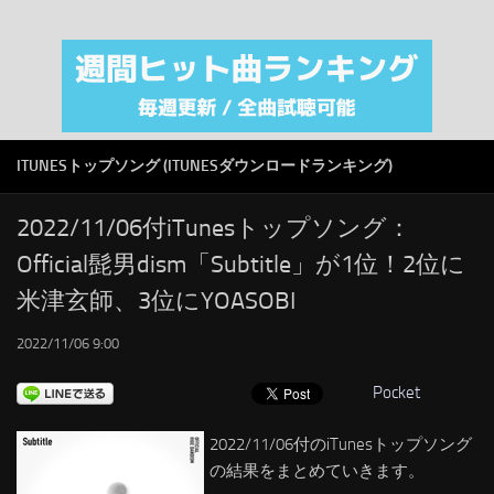
注目カテゴリ
オリジナルiTunes週間トップソング
音楽業界
SMAP
ITUNESトップソング (ITUNESダウンロードランキング)
AKB48
RSS
2022/11/06付iTunesトップソング：
Official髭男dism「Subtitle」が1位！2位に
LINKS
米津玄師、3位にYOASOBI
2022/11/06 9:00
Pocket
2022/11/06付のiTunesトップソング
の結果をまとめていきます。