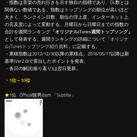
・指数は音楽の売れ行きを示す独自の指標であり、DL数とは
関係ない数値である。指数はトップソングの順位が高いほど
大きく、ランクイン日数、順位の浮上度、インターネット上
の言及度によって変動する。月曜日から日曜日までの指数の
合計を週間ランキング
「
オリジナルiTunes週間トップソング
」
として発表する。週間ランキングの詳細について「
オリジナ
ルiTunesトップソング紹介資料
」に記載する。
・累積指数は2012/12/30以降の累積点。2016/05/17以降は新
基準(Ver2.0)で算出したポイントを発表。
・各日の解説(振り返り)は翌日更新。
・1位～10位
★
1位…Official髭男dism 「
Subtitle
」