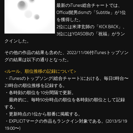
最新のiTunes総合チャートでは、
Official髭男dismの「Subtitle」が1位
を獲得した。
2位には米津玄師の「KICK BACK」、
3位にはYOASOBIの「祝福」がラン
クインした。
その他の作品の結果も含めた、2022/11/06付iTunesトップソン
グの結果は以下の通りとなった。
<ルール、順位推移の記録について>
・iTunesのトップソング(総合チャート)における、毎日0時台〜
23時台の順位推移を記録する。
・各時刻の順位を10分間隔で更新。
最終的に、毎時50分時点の順位を各時刻の順位として記録
する。
・更新時点の1位から順番に掲載する。
・EXPLICITマークの作品もランクイン対象である。(2013/5/19
19:00〜)