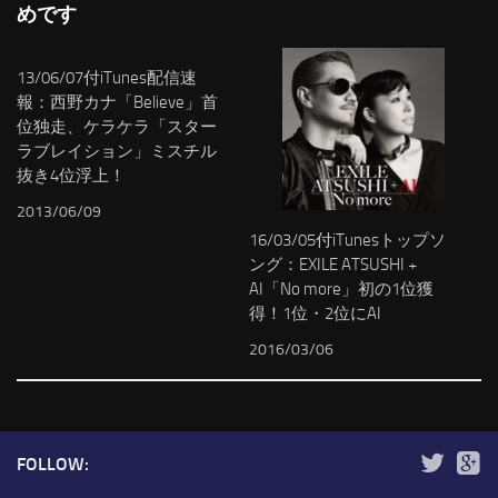
めです
13/06/07付iTunes配信速
報：西野カナ「Believe」首
位独走、ケラケラ「スター
ラブレイション」ミスチル
抜き4位浮上！
2013/06/09
16/03/05付iTunesトップソ
ング：EXILE ATSUSHI +
AI「No more」初の1位獲
得！1位・2位にAI
2016/03/06
FOLLOW: