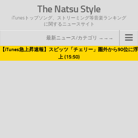
The Natsu Style
iTunesトップソング、ストリーミング等音楽ランキング
に関するニュースサイト
最新ニュース/カテゴリ →→→
【iTunes急上昇速報】スピッツ「チェリー」圏外から90位に浮
TOP
上 (15:50)
サイトについて
年間ヒット曲ランキング
2016年度特集記事
2017年度特集記事
iTunesトップソング速報
iTunesデイリー
オリジナル週間トップソング
「オリジナルiTunes週間トップソング」紹介資料