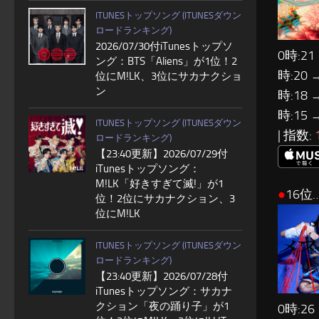
ITUNESトップソング (ITUNESダウン
ロードランキング)
2026/07/30付iTunesトップソ
0時:21
ング：BTS「Aliens」が1位！2
時:20 
位にM!LK、3位にサカナクショ
ン
時:18 
時:15 
ITUNESトップソング (ITUNESダウン
| 指数:
ロードランキング)
【23:40更新】2026/07/29付
iTunesトップソング：
M!LK「好きすぎて滅!」が1
●
16位
位！2位にサカナクション、3
位にM!LK
ITUNESトップソング (ITUNESダウン
ロードランキング)
【23:40更新】2026/07/28付
iTunesトップソング：サカナ
クション「夜の踊り子」が1
0時:26