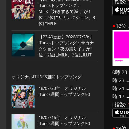
| 指数:
iTunesトップソング：
M!LK「好きすぎて滅!」が1
位！2位にサカナクション、3
位にM!LK
●
18位…
【23:40更新】2026/07/28付
iTunesトップソング：サカナ
クション「夜の踊り子」が1
位！2位にM!LK、3位にILLIT
0時:23
オリジナルITUNES週間トップソング
時:23 
時:21 
18/07/23付 オリジナル
iTunes週間トップソング50
時:17 
| 指数:
18/07/16付 オリジナル
iTunes週間トップソング50
●
19位