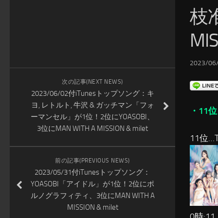
枝准
MIS
2023/06/
次の記事(NEXT NEWS)
2023/06/02付iTunesトップソング：キ
ヨ, レトルト, 牛沢 & ガッチマン「フォ
・11位
ーマンセル」が1位！2位にYOASOBI、
3位にMAN WITH A MISSION & milet
11位…T
前の記事(PREVIOUS NEWS)
2023/05/31付iTunesトップソング：
YOASOBI「アイドル」が1位！2位にポ
ルノグラフィティ、3位にMAN WITH A
MISSION & milet
0時:11