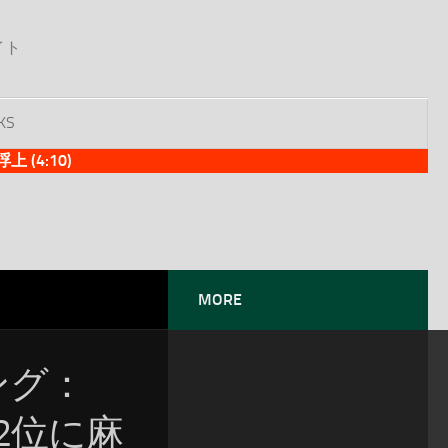
イト
KS
(4:10)
MORE
ソング：
！2位に麻