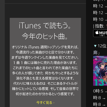
時:12 
時:12 
時:10 
| 指数:
▼
12位
廊
」
0時:5 
時:8 →
時:8 →