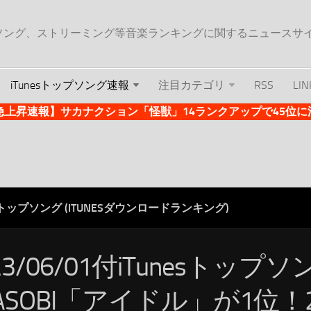
ップソング、ストリーミング等音楽ランキングに関するニュースサ
iTunesトップソング速報
注目カテゴリ
RSS
LIN
es急上昇速報】サカナクション「怪獣」14ランクアップで45位に浮上 
ESトップソング (ITUNESダウンロードランキング)
23/06/01付iTunesトップ
OASOBI「アイドル」が1位