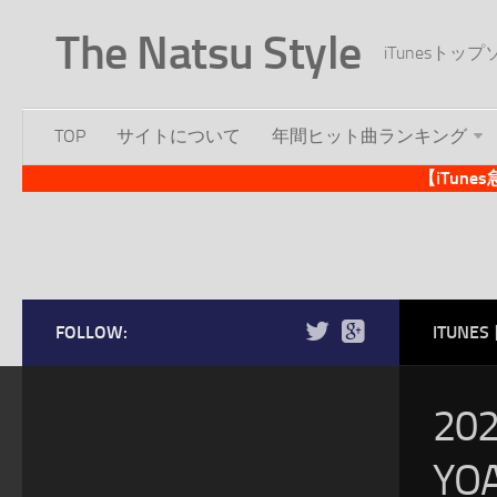
The Natsu Style
iTunesト
TOP
サイトについて
年間ヒット曲ランキング
【iTun
FOLLOW:
ITUN
20
Y