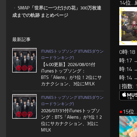
14位
・
SMAP「世界に一つだけの花」300万枚達
成までの軌跡 まとめページ
最新記事
0時:18
ITUNESトップソング (ITUNESダウン
ロードランキング)
時:17 
【4:00更新】2026/08/01付
時:14 
iTunesトップソング：
時:14 
BTS「Aliens」が1位！2位にサ
カナクション、3位にM!LK
| 指数:
ITUNESトップソング (ITUNESダウン
ロードランキング)
2026/07/31付iTunesトップソ
●
15位…
ング：BTS「Aliens」が1位！2
位にサカナクション、3位に
M!LK