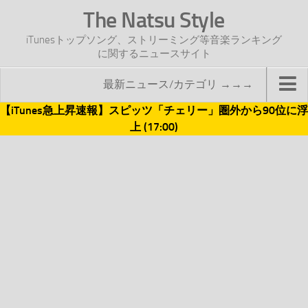
The Natsu Style
iTunesトップソング、ストリーミング等音楽ランキング
に関するニュースサイト
最新ニュース/カテゴリ →→→
【iTunes急上昇速報】スピッツ「チェリー」圏外から90位に浮
TOP
上 (17:00)
サイトについて
年間ヒット曲ランキング
2016年度特集記事
2017年度特集記事
iTunesトップソング速報
iTunesデイリー
オリジナル週間トップソング
「オリジナルiTunes週間トップソング」紹介資料