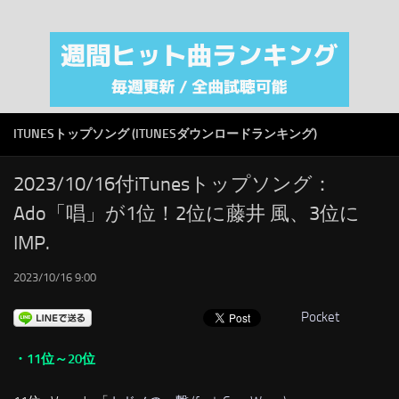
注目カテゴリ
オリジナルiTunes週間トップソング
音楽業界
SMAP
ITUNESトップソング (ITUNESダウンロードランキング)
AKB48
RSS
2023/10/16付iTunesトップソング：
Ado「唱」が1位！2位に藤井 風、3位に
LINKS
IMP.
2023/10/16 9:00
Pocket
・11位～20位