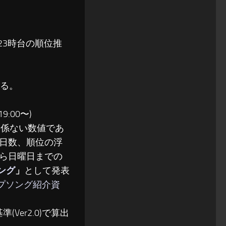
〜23時台の順位推
る。
:00〜)
関係ない数値であ
日数、順位の浮
ら日曜日までの
ソング
」
として発表
ップソング紹介資
(Ver2.0)で算出