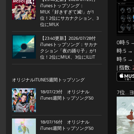
iTunesトップソング：
M!LK「好きすぎて滅!」が1
位！2位にサカナクション、3
位にM!LK
【23:40更新】2026/07/28付
0時:5 
iTunesトップソング：サカナ
時:5 →
クション「夜の踊り子」が1
位！2位にM!LK、3位にILLIT
時:5 →
| 指数:
オリジナルITUNES週間トップソング
18/07/23付 オリジナル
7位…
iTunes週間トップソング50
18/07/16付 オリジナル
iTunes週間トップソング50