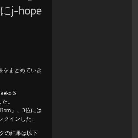
j-hope
の結果をまとめていき
eko &
得した。
ng-Born」、3位には
…」がランクインした。
ソングの結果は以下