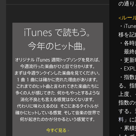
の通り
<ルー
・iT
移を記
・各時
最終的
・更新
・EXP
・指数
る。指
上度、
指数の
する。
料
」に
・累積指