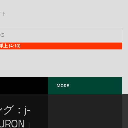
イト
KS
(4:10)
MORE
ング：j-
NEURON」