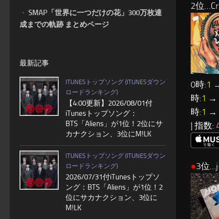
2位…Cre
・
SMAP「世界に一つだけの花」300万枚達
成までの軌跡 まとめページ
最新記事
ITUNESトップソング (ITUNESダウン
0時:
1
→
ロードランキング)
時:
1
→ 
【4:00更新】2026/08/01付
時:
1
→ 
iTunesトップソング：
BTS「Aliens」が1位！2位にサ
| 指数:
カナクション、3位にM!LK
ITUNESトップソング (ITUNESダウン
●
3位…j
ロードランキング)
2026/07/31付iTunesトップソ
ング：BTS「Aliens」が1位！2
位にサカナクション、3位に
M!LK