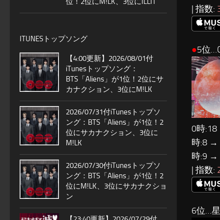
位！2位にM!LK、3位にILLIT
| 指数:
ITUNESトップソング
●
5位…C
【4:00更新】2026/08/01付
iTunesトップソング：
BTS「Aliens」が1位！2位にサ
カナクション、3位にM!LK
2026/07/31付iTunesトップソ
ング：BTS「Aliens」が1位！2
0時:18
位にサカナクション、3位に
時:8 →
M!LK
時:9 →
2026/07/30付iTunesトップソ
| 指数:
ング：BTS「Aliens」が1位！2
位にM!LK、3位にサカナクショ
ン
6位…
【23:40更新】2026/07/29付