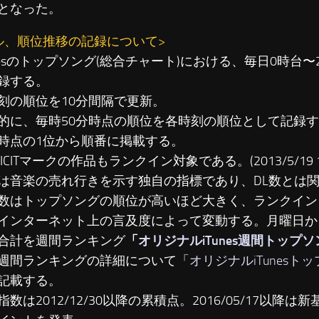
となった。
ル、順位推移の記録について>
unesのトップソング(総合チャート)における、毎日0時台
録する。
刻の順位を10分間隔で更新。
に、毎時50分時点の順位を各時刻の順位として記録す
時点の1位から順番に掲載する。
LICITマークの作品もランクイン対象である。(2013/5/19 19
は音楽の売れ行きを示す独自の指標であり、DL数とは
数はトップソングの順位が高いほど大きく、ランクイン
インターネット上の言及度によって変動する。月曜日か
合計を週間ランキング
「
オリジナルiTunes週間トップ
週間ランキングの詳細について「
オリジナルiTunesト
記載する。
数は2012/12/30以降の累積点。2016/05/17以降は新基準