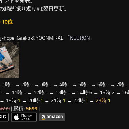
イントを発表。
の解説(振り返り)は翌日更新。
～10位
-hope, Gaeko & YOONMIRAE 「
NEURON
」
 1時:- → 2時:- → 3時:- → 4時:- → 5時:- → 6時:- → 7時:-
:- → 11時:- → 12時:- → 13時:- → 14時:6 → 15時:2 → 1
 → 19時:
1
→ 20時:
1
→ 21時:
1
→ 22時:
1
→
23時:
1
5699
| 累積:
5699
|