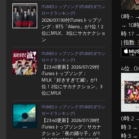
ITUNESトップソング (ITUNESダウン
ロードランキング)
0時:- →
2026/07/30付iTunesトップソ
→ 10時
ング：BTS「Aliens」が1位！2
位にM!LK、3位にサカナクショ
時:17 
ン
| 指数:
ITUNESトップソング (ITUNESダウン
ロードランキング)
【23:40更新】2026/07/29付
4位…Om
iTunesトップソング：
M!LK「好きすぎて滅!」が1
位！2位にサカナクション、3
位にM!LK
ITUNESトップソング (ITUNESダウン
ロードランキング)
0時:2 
【23:40更新】2026/07/28付
時:3 →
iTunesトップソング：サカナ
クション「夜の踊り子」が1
時:3 →