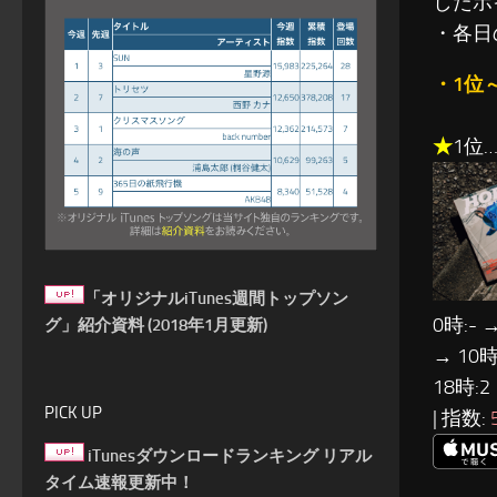
したポ
・各日
・1位
★
1位…j
「オリジナルiTunes週間トップソン
0時:- →
グ」紹介資料 (2018年1月更新)
→ 10時
18時:2
PICK UP
| 指数:
iTunesダウンロードランキング リアル
タイム速報更新中！