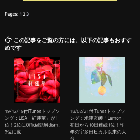
Pages:
1
2
3
この記事をご覧の方には、以下の記事もおすす
めです
19/12/19付iTunesトップソ
18/02/21付iTunesトップソ
ング：LiSA「紅蓮華」が1
ング：米津玄師「Lemon」
位！2位にOfficial髭男dism、
初日から10日連続1位！昨
3位に嵐
年の宇多田ヒカル以来の大
台