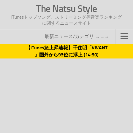
The Natsu Style
iTunesトップソング、ストリーミング等音楽ランキング
に関するニュースサイト
最新ニュース/カテゴリ →→→
【iTunes急上昇速報】千住明「VIVANT
TOP
」圏外から93位に浮上 (14:50)
サイトについて
年間ヒット曲ランキング
2016年度特集記事
2017年度特集記事
iTunesトップソング速報
iTunesデイリー
オリジナル週間トップソング
「オリジナルiTunes週間トップソング」紹介資料