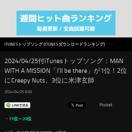
注目カテゴリ
オリジナルiTunes週間トップソング
音楽業界
SMAP
ITUNESトップソング (ITUNESダウンロードランキング)
AKB48
RSS
2024/04/25付iTunesトップソング：MAN
WITH A MISSION「I’ll be there」が1位！2位
LINKS
にCreepy Nuts、3位に米津玄師
2024/04/25 9:00
Pocket
・11位～20位