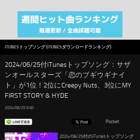
注目カテゴリ
オリジナルiTunes週間トップソング
音楽業界
SMAP
ITUNESトップソング (ITUNESダウンロードランキング)
AKB48
RSS
2024/06/25付iTunesトップソング：サザ
ンオールスターズ「恋のブギウギナイ
LINKS
ト」が1位！2位にCreepy Nuts、3位にMY
FIRST STORY & HYDE
2024/06/25 9:00
Pocket
2024/06/25付のiTunesトップソング