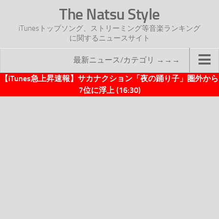
The Natsu Style
iTunesトップソング、ストリーミング等音楽ランキング
に関するニュースサイト
最新ニュース/カテゴリ →→→
【iTunes急上昇速報】サカナクション「夜の踊り子」圏外から
TOP
7位に浮上 (16:30)
サイトについて
年間ヒット曲ランキング
2016年度特集記事
2017年度特集記事
iTunesトップソング速報
iTunesデイリー
オリジナル週間トップソング
「オリジナルiTunes週間トップソング」紹介資料