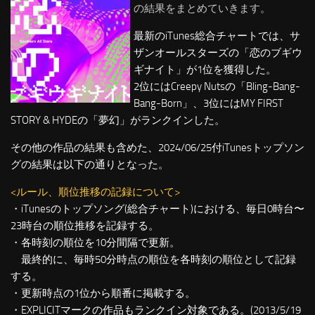
の結果をまとめていきます。
最新のiTunes総合チャートでは、サ
ザンオールスターズの「恋のブギウ
ギナイト」が1位を獲得した。
2位にはCreepy Nutsの「Bling-Bang-
Bang-Born」、3位にはMY FIRST
STORY & HYDEの「夢幻」がランクインした。
その他の作品の結果も含めた、2024/06/25付iTunesトップソン
グの結果は以下の通りとなった。
<ルール、順位推移の記録について>
・iTunesのトップソング(総合チャート)における、毎日0時台〜
23時台の順位推移を記録する。
・各時刻の順位を10分間隔で更新。
最終的に、毎時50分時点の順位を各時刻の順位として記録
する。
・更新時点の1位から順番に掲載する。
・EXPLICITマークの作品もランクイン対象である。(2013/5/19