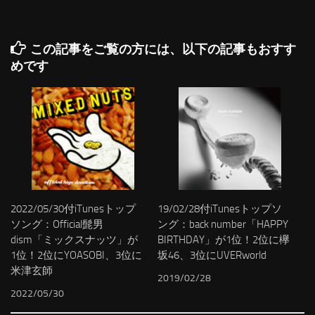
この記事をご覧の方には、以下の記事もおすす
めです
2022/05/30付iTunesトップ
19/02/28付iTunesトップソ
ソング：Official髭男
ング：back number「HAPPY
dism「ミックスナッツ」が
BIRTHDAY」が1位！2位に欅
1位！2位にYOASOBI、3位に
坂46、3位にUVERworld
米津玄師
2019/02/28
2022/05/30