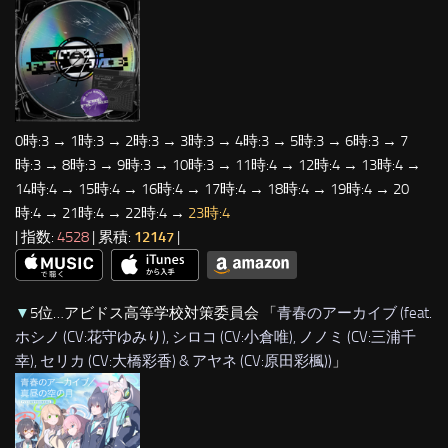
0時:3 → 1時:3 → 2時:3 → 3時:3 → 4時:3 → 5時:3 → 6時:3 → 7
時:3 → 8時:3 → 9時:3 → 10時:3 → 11時:4 → 12時:4 → 13時:4 →
14時:4 → 15時:4 → 16時:4 → 17時:4 → 18時:4 → 19時:4 → 20
時:4 → 21時:4 → 22時:4 →
23時:4
| 指数:
4528
| 累積:
12147
|
▼
5位…アビドス高等学校対策委員会 「
青春のアーカイブ (feat.
ホシノ (CV:花守ゆみり), シロコ (CV:小倉唯), ノノミ (CV:三浦千
幸), セリカ (CV:大橋彩香) & アヤネ (CV:原田彩楓))
」