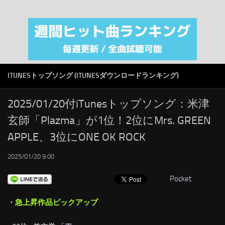
注目カテゴリ
オリジナルiTunes週間トップソング
音楽業界
SMAP
ITUNESトップソング (ITUNESダウンロードランキング)
AKB48
RSS
2025/01/20付iTunesトップソング：米津
玄師「Plazma」が1位！2位にMrs. GREEN
LINKS
APPLE、3位にONE OK ROCK
2025/01/20 9:00
Pocket
・急上昇作品ピックアップ