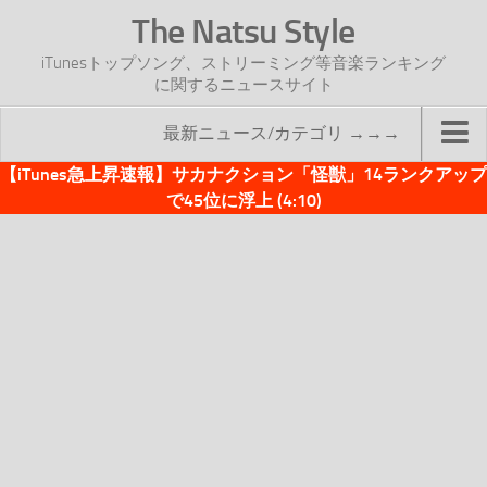
The Natsu Style
iTunesトップソング、ストリーミング等音楽ランキング
に関するニュースサイト
最新ニュース/カテゴリ →→→
【iTunes急上昇速報】サカナクション「怪獣」14ランクアップ
TOP
で45位に浮上 (4:10)
サイトについて
年間ヒット曲ランキング
2016年度特集記事
2017年度特集記事
iTunesトップソング速報
iTunesデイリー
オリジナル週間トップソング
「オリジナルiTunes週間トップソング」紹介資料