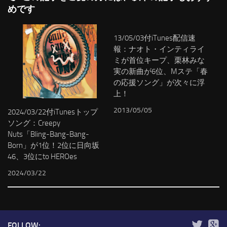
めです
13/05/03付iTunes配信速
報：ナオト・インティライ
ミが首位キープ、栗林みな
実の新曲が6位、Mステ「春
の応援ソング」が次々に浮
上！
2013/05/05
2024/03/22付iTunesトップ
ソング：Creepy
Nuts「Bling-Bang-Bang-
Born」が1位！2位に日向坂
46、3位にto HEROes
2024/03/22
FOLLOW: