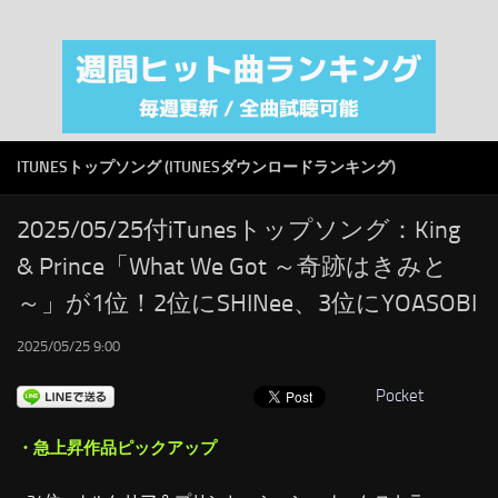
注目カテゴリ
オリジナルiTunes週間トップソング
音楽業界
SMAP
ITUNESトップソング (ITUNESダウンロードランキング)
AKB48
RSS
2025/05/25付iTunesトップソング：King
& Prince「What We Got ～奇跡はきみと
LINKS
～」が1位！2位にSHINee、3位にYOASOBI
2025/05/25 9:00
Pocket
・急上昇作品ピックアップ