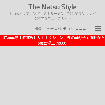
The Natsu Style
iTunesトップソング、ストリーミング等音楽ランキング
に関するニュースサイト
最新ニュース/カテゴリ →→→
【iTunes急上昇速報】サカナクション「夜の踊り子」圏外から
TOP
6位に浮上 (19:00)
サイトについて
年間ヒット曲ランキング
2016年度特集記事
2017年度特集記事
iTunesトップソング速報
iTunesデイリー
オリジナル週間トップソング
「オリジナルiTunes週間トップソング」紹介資料