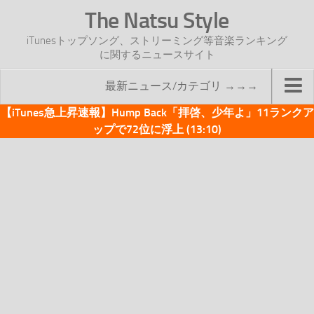
The Natsu Style
iTunesトップソング、ストリーミング等音楽ランキング
に関するニュースサイト
最新ニュース/カテゴリ →→→
【iTunes急上昇速報】Hump Back「拝啓、少年よ」11ランクア
TOP
ップで72位に浮上 (13:10)
サイトについて
年間ヒット曲ランキング
2016年度特集記事
2017年度特集記事
iTunesトップソング速報
iTunesデイリー
オリジナル週間トップソング
「オリジナルiTunes週間トップソング」紹介資料