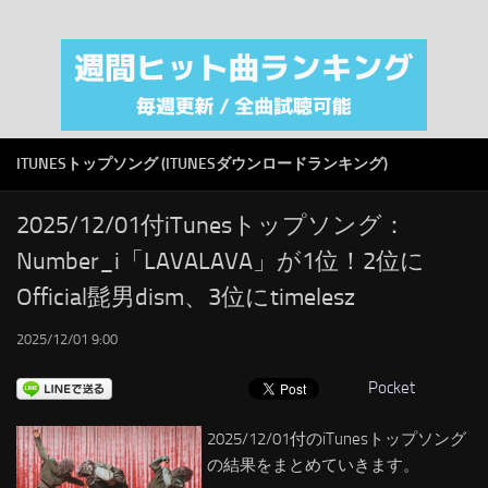
注目カテゴリ
オリジナルiTunes週間トップソング
音楽業界
SMAP
ITUNESトップソング (ITUNESダウンロードランキング)
AKB48
RSS
2025/12/01付iTunesトップソング：
Number_i「LAVALAVA」が1位！2位に
LINKS
Official髭男dism、3位にtimelesz
2025/12/01 9:00
Pocket
2025/12/01付のiTunesトップソング
の結果をまとめていきます。