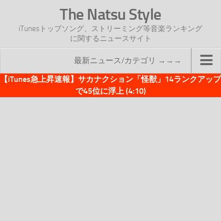
The Natsu Style
iTunesトップソング、ストリーミング等音楽ランキング
に関するニュースサイト
最新ニュース/カテゴリ →→→
【iTunes急上昇速報】サカナクション「怪獣」14ランクアップ
TOP
で45位に浮上 (4:10)
サイトについて
年間ヒット曲ランキング
2016年度特集記事
2017年度特集記事
iTunesトップソング速報
iTunesデイリー
オリジナル週間トップソング
「オリジナルiTunes週間トップソング」紹介資料