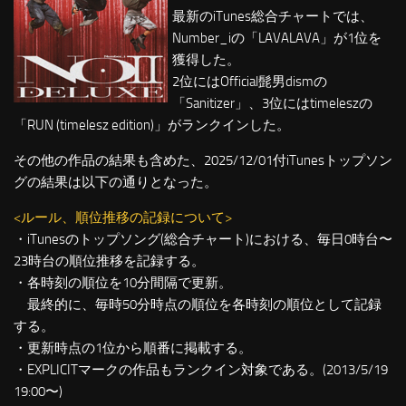
最新のiTunes総合チャートでは、
Number_iの「LAVALAVA」が1位を
獲得した。
2位にはOfficial髭男dismの
「Sanitizer」、3位にはtimeleszの
「RUN (timelesz edition)」がランクインした。
その他の作品の結果も含めた、2025/12/01付iTunesトップソン
グの結果は以下の通りとなった。
<ルール、順位推移の記録について>
・iTunesのトップソング(総合チャート)における、毎日0時台〜
23時台の順位推移を記録する。
・各時刻の順位を10分間隔で更新。
最終的に、毎時50分時点の順位を各時刻の順位として記録
する。
・更新時点の1位から順番に掲載する。
・EXPLICITマークの作品もランクイン対象である。(2013/5/19
19:00〜)