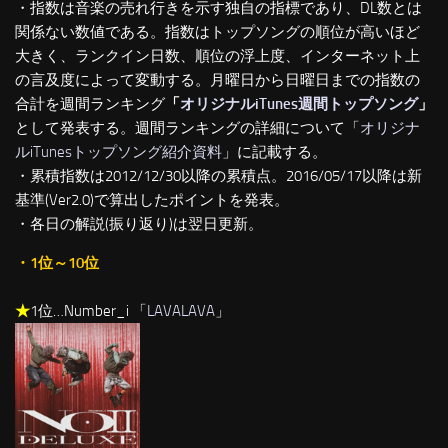
・指数は音楽の売れ行きを示す独自の指標であり、DL数とは
関係ない数値である。指数はトップソングの順位が高いほど
大きく、ランクイン日数、順位の浮上度、インターネット上
の言及度によって変動する。月曜日から日曜日までの指数の
合計を週間ランキング
「
オリジナルiTunes週間トップソング
」
として発表する。週間ランキングの詳細について「
オリジナ
ルiTunesトップソング紹介資料
」に記載する。
・累積指数は2012/12/30以降の累積点。2016/05/17以降は新
基準(Ver2.0)で算出したポイントを発表。
・各日の解説(振り返り)は翌日更新。
・1位～10位
★
1位…Number_i 「
LAVALAVA
」