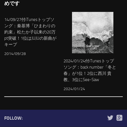
めです
14/09/27付iTunesトップソ
ング：秦基博「ひまわりの
約束」松たか子以来の20万
pt突破！1位はJUJUの新曲が
キープ
2014/09/28
2024/01/24付iTunesトップ
ソング：back number「冬と
春」が1位！2位に西川 貴
教、3位にSee-Saw
2024/01/24
FOLLOW: