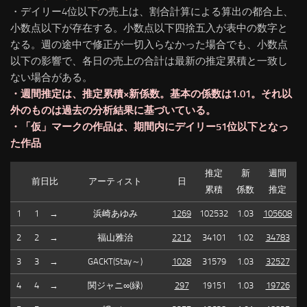
・デイリー4位以下の売上は、割合計算による算出の都合上、
小数点以下が存在する。小数点以下四捨五入が表中の数字と
なる。週の途中で修正が一切入らなかった場合でも、小数点
以下の影響で、各日の売上の合計は最新の推定累積と一致し
ない場合がある。
・週間推定は、推定累積×新係数。基本の係数は1.01。それ以
外のものは過去の分析結果に基づいている。
・「仮」マークの作品は、期間内にデイリー51位以下となっ
た作品
推定
新
週間
前日比
アーティスト
日
累積
係数
推定
1
1
→
浜崎あゆみ
1269
102532
1.03
105608
2
2
→
福山雅治
2212
34101
1.02
34783
3
3
→
GACKT(Stay～)
1028
31579
1.03
32527
4
4
→
関ジャニ∞(緑)
297
19151
1.03
19726