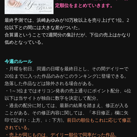
定順位をまとめていきます。
最終予測では、浜崎あゆみが10万枚以上を売り上げて1位。2
位以下との間には大きな差がついた。
合算週ということで2週間分の集計だが、下位の売上はかなり
低めとなっている。
今週のルール
・月曜を初日、同週の日曜を最終日とし、その間デイリーで
20位までに入った作品のみがこのランキングに登場できる。
急落した作品などは除外される場合がある。
・1～3位まではオリコン発表の売上通りにポイント配分、4位
以下は当サイトが独自に数字を決定して配分。
・過去の配分に対しては、最新の結果を踏まえ、修正が入る
ことがある。
その修正内容に関しては、「本日修正」欄に矢
印で記す(↑：上方、↓：下方)。
前日の順位もこれに応じて修正
されている。
・売上が同じものは、デイリー順位で同率だった作品。