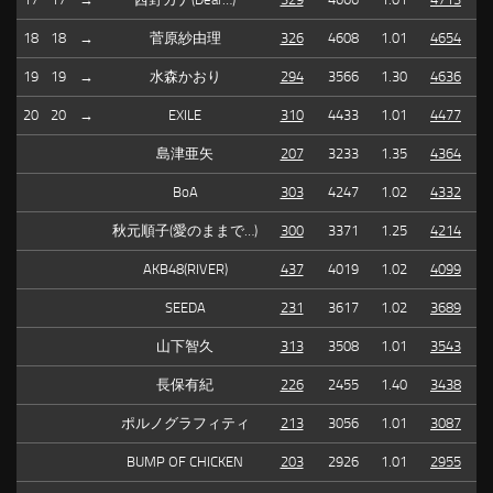
18
18
→
菅原紗由理
326
4608
1.01
4654
19
19
→
水森かおり
294
3566
1.30
4636
20
20
→
EXILE
310
4433
1.01
4477
島津亜矢
207
3233
1.35
4364
BoA
303
4247
1.02
4332
秋元順子(愛のままで…)
300
3371
1.25
4214
AKB48(RIVER)
437
4019
1.02
4099
SEEDA
231
3617
1.02
3689
山下智久
313
3508
1.01
3543
長保有紀
226
2455
1.40
3438
ポルノグラフィティ
213
3056
1.01
3087
BUMP OF CHICKEN
203
2926
1.01
2955