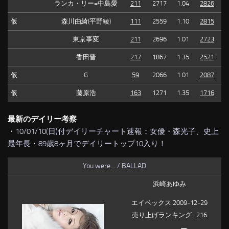
ランカ・リー=中島愛
211
2717
1.04
2826
仮
森川由綺(平野綾)
111
2559
1.10
2815
東京事変
211
2696
1.01
2723
香田晋
217
1867
1.35
2521
仮
G
59
2066
1.01
2087
仮
藤原浩
163
1271
1.35
1716
最新のデイリー考察
・
10/01/10(日)付デイリーチャート速報：女優・森光子、史上
最年長・89歳8ヶ月でデイリートップ10入り！
You were… / BALLAD
浜崎あゆみ
エイベックス 2009-12-29
売り上げランキング : 216