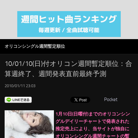
注目カテゴリ
オリジナルiTunes週間トップソング
音楽業界
SMAP
オリコンシングル週間暫定順位
AKB48
RSS
10/01/10(日)付オリコン週間暫定順位：合
算週終了、週間発表直前最終予測
LINKS
2010/01/11 23:03
Pocket
1月10日(日曜付)までのオリコンシン
グルデイリーチャートで発表された
推定売上により、当サイトが独自に
オリコンシングル週間チャートの暫