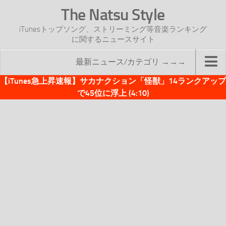
The Natsu Style
iTunesトップソング、ストリーミング等音楽ランキング
に関するニュースサイト
最新ニュース/カテゴリ →→→
【iTunes急上昇速報】サカナクション「怪獣」14ランクアップ
TOP
で45位に浮上 (4:10)
サイトについて
年間ヒット曲ランキング
2016年度特集記事
2017年度特集記事
iTunesトップソング速報
iTunesデイリー
オリジナル週間トップソング
「オリジナルiTunes週間トップソング」紹介資料