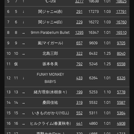
5
7
↑
℃-ute
3277
18638
1.01
18825
6
5
↓
関ジャニ∞(赤)
291
17273
1.03
17791
7
6
↓
関ジャニ∞(白)
229
16272
1.03
16760
8
8
→
9mm Parabellum Bullet
1295
16347
1.01
16510
9
9
→
嵐(マイガール)
657
9609
1.01
9705
10
10
→
北島三郎
322
6432
1.25
8040
11
仮
坂本冬美
792
5246
1.25
6558
FUNKY MONKEY
12
11
↓
433
6264
1.01
6326
BABYS
13
13
→
緒方理奈(水樹奈々)
199
5253
1.10
5778
14
14
→
桑田佳祐
319
5532
1.01
5587
15
15
→
いきものがかり(YELL)
552
5311
1.01
5364
16
16
→
ヒルクライム(春夏秋冬)
441
4860
1.01
4908
17
17
→
西野カナ(Dear…)
329
4666
1.01
4713