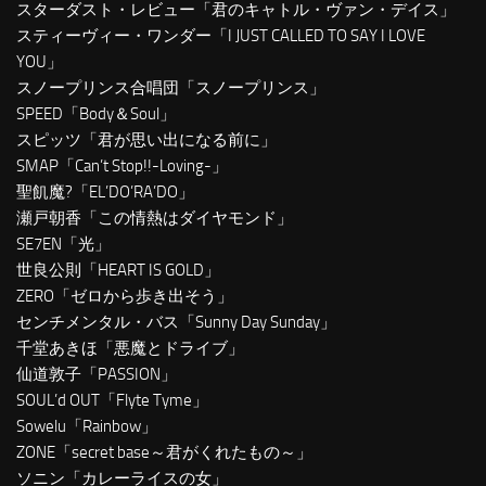
スターダスト・レビュー「君のキャトル・ヴァン・デイス」
スティーヴィー・ワンダー「I JUST CALLED TO SAY I LOVE
YOU」
スノープリンス合唱団「スノープリンス」
SPEED「Body＆Soul」
スピッツ「君が思い出になる前に」
SMAP「Can’t Stop!!-Loving-」
聖飢魔?「EL’DO’RA’DO」
瀬戸朝香「この情熱はダイヤモンド」
SE7EN「光」
世良公則「HEART IS GOLD」
ZERO「ゼロから歩き出そう」
センチメンタル・バス「Sunny Day Sunday」
千堂あきほ「悪魔とドライブ」
仙道敦子「PASSION」
SOUL’d OUT「Flyte Tyme」
Sowelu「Rainbow」
ZONE「secret base～君がくれたもの～」
ソニン「カレーライスの女」