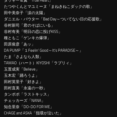
タッキー＆翼「True Heart」
たつやくんとマユミーヌ「まねきねこダックの歌」
田中美奈子「涙の太陽」
ダニエル・パウター「Bad Day～ついてない日の応援歌」
谷村新司「君のそばにいる」
谷村有美「明日の恋に投げKISS」
種ともこ「ゲンキカ爆弾」
田原俊彦「あッ」
DA PUMP「１Feelin’ Good～It’s PARADISE～」
たま「さよなら人類」
TAMAO（ハート）KIYOSHI「ラブリィ」
玉置成実「Believe」
玉木宏「踊ろうよ」
田村英里子「好きよ」
田村直美「永遠の一秒」
タンポポ「ラストキッス」
チェッカーズ「NANA」
知念里奈「DO-DO FOR ME」
CHAGE and ASKA「指環が泣いた」