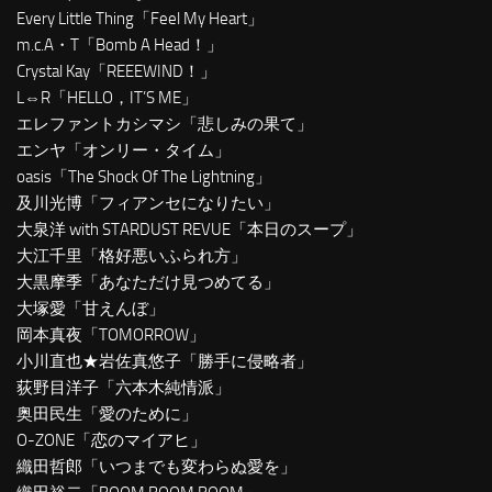
Every Little Thing「Feel My Heart」
m.c.A・T「Bomb A Head！」
Crystal Kay「REEEWIND！」
L⇔R「HELLO，IT’S ME」
エレファントカシマシ「悲しみの果て」
エンヤ「オンリー・タイム」
oasis「The Shock Of The Lightning」
及川光博「フィアンセになりたい」
大泉洋 with STARDUST REVUE「本日のスープ」
大江千里「格好悪いふられ方」
大黒摩季「あなただけ見つめてる」
大塚愛「甘えんぼ」
岡本真夜「TOMORROW」
小川直也★岩佐真悠子「勝手に侵略者」
荻野目洋子「六本木純情派」
奥田民生「愛のために」
O-ZONE「恋のマイアヒ」
織田哲郎「いつまでも変わらぬ愛を」