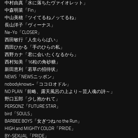
中村由真「水に落ちたヴァイオレット」
中森明菜「Fin」
中山美穂「ツイてるねノッてるね」
長山洋子「ヴィーナス」
Ne-Yo「CLOSER」
西田敏行「人生ららばい」
西田ひかる「手のひらの私」
西野カナ「君に会いたくなるから」
西村知美「16粒の角砂糖」
新田恵利「若草の招待状」
NEWS「NEWSニッポン」
nobodyknows+「ココロオドル」
NO PLAN「前略、露天風呂の上より～芸人魂の詩～」
野口五郎「少し抱かれて」
PERSONZ「FUTURE STAR」
bird「SOULS」
BARBEE BOYS「女ぎつね no the Run」
HIGH and MIGHTY COLOR「PRIDE」
BY-SEXUAL「PRIDE」