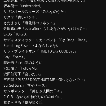
三枝夕夏 IN db「君と約束した優しいあの場所まで」
坂本龍一「undercooled」
サザンオールスターズ「みんなのうた」
サスケ「青いベンチ」
さだまさし「道化師のソネット」
佐田真由美「ever after～もしあなたがいなければ～」
SADS「TOKYO」
サディスティック・ミカ・バンド「Big-Bang，Bang」
Something ELse「さよならじゃない」
サラ・ブライトマン「TIME TO SAY GOODBYE」
Salyu「name」
猿岩石「白い雲のように」
沢口靖子「Follow Me」
沢田知可子「会いたい」
三四朗「PLEASE DON’T HURT ME～傷つけないで～」
SunSet Swish「マイペース」
サンボマスター「美しき人間の日々」
C-C-B「ないものねだりのI Want You」
椎名へきる「風が吹く丘」