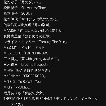
松たか子「月のダンス」
松田聖子「Strawberry Time」
松本明子「SOON」
松本伊代「サヨナラは私のために」
的場浩司with炎達「鎖の楽園」
MANISH「声にならないほどに愛しい」
真野恵里菜「はじめての経験」
マライア・キャリー「Through The Rain」
ME＆MY「ドゥビ・ドゥビ」
MICA 3 CHU「I DON’T KNOW」
三上博史「夢 with you by 本城裕二」
三木道三「Lifetime Respect」
Mi-Ke「好きさ好きさ好きさ」
Mr.Children「CROSS ROAD」
MR.BIG「To Be With You」
MiChi「PROMiSE」
観月ありさ「伝説の少女」
THEE MICHELLE GUN ELEPHANT「デッドマンズ・ギャラクシ
ー・デイズ」