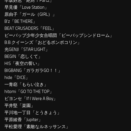
早坂好恵「絶対！Part2」
早見優「Love Station」
原由子「ガール（GIRL）」
B’z「BE THERE」
BEAT CRUSADERS「FEEL」
ビーバップ少年少女合唱団「ビーバップシンドローム」
B.B.クイーンズ「おどるポンポコリン」
光GENJI「STAR LIGHT」
BEGIN「恋しくて」
HIS「夜空の誓い」
BIGBANG「ガラガラGO！！」
hide「DICE」
一青窈「もらい泣き」
hitomi「GO TO THE TOP」
ビヨンセ「If I Were A Boy」
平井堅「楽園」
平川地一丁目「とうきょう」
平原綾香「Jupiter」
平松愛理「素敵なルネッサンス」