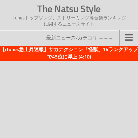
The Natsu Style
iTunesトップソング、ストリーミング等音楽ランキング
に関するニュースサイト
最新ニュース/カテゴリ →→→
【iTunes急上昇速報】サカナクション「怪獣」14ランクアップ
TOP
で45位に浮上 (4:10)
サイトについて
年間ヒット曲ランキング
2016年度特集記事
2017年度特集記事
iTunesトップソング速報
iTunesデイリー
オリジナル週間トップソング
「オリジナルiTunes週間トップソング」紹介資料