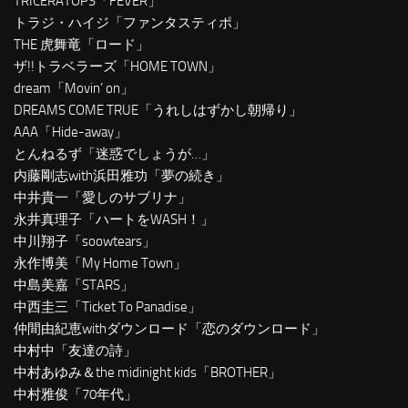
TRICERATOPS「FEVER」
トラジ・ハイジ「ファンタスティポ」
THE 虎舞竜「ロード」
ザ!!トラベラーズ「HOME TOWN」
dream「Movin’ on」
DREAMS COME TRUE「うれしはずかし朝帰り」
AAA「Hide-away」
とんねるず「迷惑でしょうが…」
内藤剛志with浜田雅功「夢の続き」
中井貴一「愛しのサブリナ」
永井真理子「ハートをWASH！」
中川翔子「soowtears」
永作博美「My Home Town」
中島美嘉「STARS」
中西圭三「Ticket To Panadise」
仲間由紀恵withダウンロード「恋のダウンロード」
中村中「友達の詩」
中村あゆみ＆the midinight kids「BROTHER」
中村雅俊「70年代」