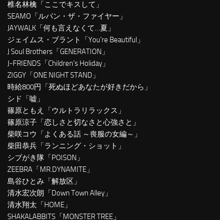
椎名林檎「ここでキスして」
SEAMO「ルパン・ザ・ファイヤー」
JAYWALK「何も言えなくて…夏」
ジェイムス・ブラント「You’re Beautiful」
J Soul Brothers「GENERATION」
J-FRIENDS「Children’s Holiday」
ZIGGY「ONE NIGHT STAND」
時給800円「死ぬほどあなたが好きだから」
シド「嘘」
篠原ともえ「ウルトラリラックス」
篠原涼子「恋しさと切なさと心強さと」
柴咲コウ「よくある話 ～喪服の女編～」
柴田恭兵「ランニング・ショット」
シブがき隊「POISON」
ZEEBRA「MR.DYNAMITE」
島谷ひとみ「解放区」
清水宏次朗「Down Town Alley」
清水翔太「HOME」
SHAKALABBITS「MONSTER TREE」