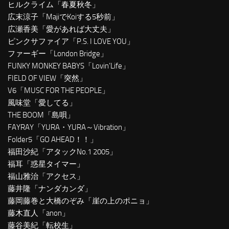
ヒルクライム「春夏秋冬」
広末涼子「MajiでKoiする5秒前」
広瀬香美「愛があれば大丈夫」
ピンクサファイア「P.S. I LOVE YOU」
ファーギー「London Bridge」
FUNKY MONKEY BABYS「Lovin’Life」
FIELD OF VIEW「突然」
V6「MUSC FOR THE PEOPLE」
風味堂「愛してる」
THE BOOM「島唄」
FAYRAY「YURA・YURA～Vibration」
Folder5「GO AHEAD！！」
福田沙紀「アタックNo.1 2005」
福耳「惑星タイマー」
福山雅治「アクセス」
藤井隆「ナンダカンダ」
藤岡藤巻と大橋のぞみ「崖の上のポニョ」
藤木直人「anon」
藤谷美紀「転校生」