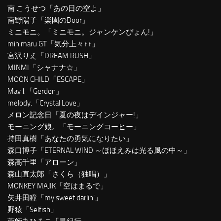
南 こうせつ「あの日の空よ」
南野陽子「楽園のDoor」
ミニモニ。「ミニモニ。ジャンケンぴょん!」
mihimaru GT「気分上々↑↑」
宮沢りえ「DREAM RUSH」
MINMI「シャナナ☆」
MOON CHILD「ESCAPE」
May J.「Gerden」
melody.「Crystal Love」
メロン記念日「夏の夜はデインジャー!」
モーニング娘。「モーニングコーヒー」
持田真樹「あなたの勇気になりたい」
森口博子「ETERNAL WIND ～ほほえみは光る風の中～」
森高千里「アローン」
森山直太郎「さくら（独唱）」
MONKEY MAJIK「空はまるで」
矢井田瞳「my sweet darlin’」
野猿「Selfish」