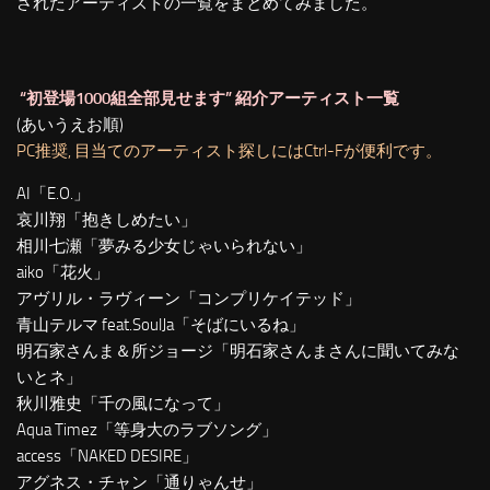
されたアーティストの一覧をまとめてみました。
“初登場1000組全部見せます” 紹介アーティスト一覧
(あいうえお順)
PC推奨, 目当てのアーティスト探しにはCtrl-Fが便利です。
AI「E.O.」
哀川翔「抱きしめたい」
相川七瀬「夢みる少女じゃいられない」
aiko「花火」
アヴリル・ラヴィーン「コンプリケイテッド」
青山テルマ feat.SoulJa「そばにいるね」
明石家さんま＆所ジョージ「明石家さんまさんに聞いてみな
いとネ」
秋川雅史「千の風になって」
Aqua Timez「等身大のラブソング」
access「NAKED DESIRE」
アグネス・チャン「通りゃんせ」