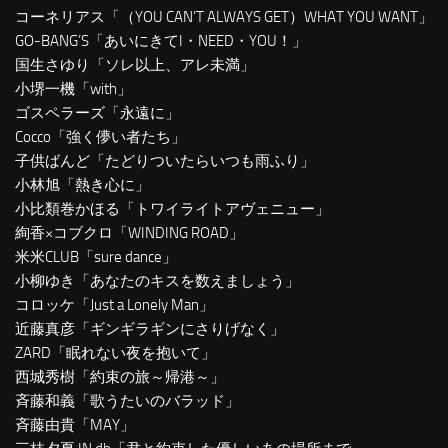
コーネリアス「（YOU CAN’T ALWAYS GET）WHAT YOU WANT」
GO-BANG’S「あいにきてI・NEED・YOU！」
国生さゆり「ソレ以上、アレ未満」
小堺一機「with」
ゴスペラーズ「永遠に」
Cocco「強く儚い者たち」
子供ばんど「たどりついたらいつも雨ふり」
小林旭「熱き心に」
小比類巻かほる「トワイライトアヴェニュー」
絢香×コブクロ「WINDING ROAD」
米米CLUB「sure dance」
小柳ゆき「あなたのキスを数えましょう」
コロッケ「Just a Lonely Man」
近藤真彦「ギンギラギンにさりげなく」
ZARD「眠れない夜を抱いて」
西城秀樹「約束の旅～帰港～」
斉藤和義「歌うたいのバラッド」
斉藤由貴「MAY」