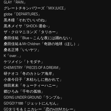
GLAY「RAIN」
グレートチキンパワーズ「MIX JUICE」
globe「DEPARTURES」
黒木瞳「それでいいのね」
黒木メイサ「SHOCK-運命-」
ザ・クロマニヨンズ「タリホー」
桑田佳祐「Blue～こんな夜には踊れない」
桑田佳祐＆Mr.Children「奇跡の地球（ほし）」
桑名正博「いいヤツ」
K「over…」
ケツメイシ「トモダチ」
CHEMISTRY「PIECES OF A DREAM」
研ナオコ「冬のカトレア海岸」
小泉今日子「木枯らしに抱かれて」
倖田來未「キューティーハニー」
郷ひろみ「千年の孤独」
GOING UNDER GROUND「ランブル」
GO!GO!7188「ジェットにんぢん」
GOタリモ＆ミニカレー「恋の400Mカレー」