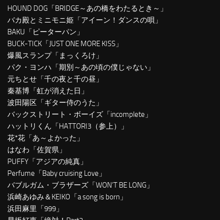
HOUND DOG「BRIDGE～あの橋をわたるとき～」
バカ殿とミニモニ姫「アイーン！ダンスの唄」
BAKU「ピーターパン」
BUCK-TICK「JUST ONE MORE KISS」
爆風スランプ「まっくろけ」
パク・ヨンハ「期別～あの頃の僕じゃない」
元ちとせ「千の夜と千の昼」
秦基博「虹が消えた日」
波田陽区「ギター侍のうた」
バックストリート・ボーイズ「incomplete」
ハットリくん「HATTORI3（参上）」
花*花「あ～よかった」
はなわ「佐賀県」
PUFFY「アジアの純真」
Perfume「Baby cruising Love」
バブルガム・ブラザーズ「WON’T BE LONG」
浜崎あゆみ＆KEIKO「a song is born」
浜田麻里「999」