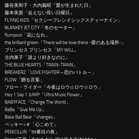
藤谷美和子・大内義昭「愛が生まれた日」
藤本美貴「会えない長い日曜日」
FLYING KIDS「セクシーフレンドシックスティーナイン」
BLANKEY JET CITY「冬のセーター」
flumpool「花になれ」
the brilliant green「There will be love there -愛のある場所-」
プリンセス プリンセス「MY WILL」
古内東子「誰より好きなのに」
THE BLUE HEARTS「TRAIN-TRAIN」
BREAKERZ「LOVE FIGHTER～恋のバトル～」
FLOW「贈る言葉」
フロー・ライダー「今夜はロウ☆ロウ☆ロウ」
Hey！Say！JUMP「Ultra Music Power」
BABYFACE「Change The World」
BaBe「Give Me Up」
Base Ball Bear「changes」
ベッキー♪＃「心こめて」
PENICILLIN「99番目の夜」