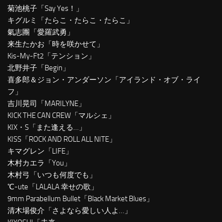
菊池桃子「Say Yes！」
キグルミ「たらこ・たらこ・たらこ」
氣志團「愛羅武勇」
来生たかお「時を咲かせて」
Kis-My-Ft2「テンション」
北野井子「Begin」
喜多郎＆ジョン・アンダーソン「アイランド・オブ・ライ
フ」
吉川晃司「MARILYNE」
KICK THE CAN CREW「マルシェ」
KIX・S「また逢える…」
KISS「ROCK AND ROLL ALL NITE」
キマグレン「LIFE」
木村カエラ「You」
木村弓「いつも何度でも」
℃-ute「LALALA 幸せの歌」
9mm Parabellum Bullet「Black Market Blues」
清木場俊介「さよなら愛しい人よ…」