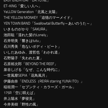
EAST END×YURI「DA.YO.NE」
ET-KING「愛しい人へ」
YeLLOW Generation「北風と太陽」
THE YELLOW MONKEY「追憶のマーメイド」
YEN TOWN BAND「Swallowtail Butterfly～あいのうた～」
いきものがかり「SAKURA」
池田聡「濡れた髪のLonely」
石井明美「響きはtutu」
石川秀美「危ないボディ・ビート」
いしだあゆみ、渡哲也「わかれ道」
石野陽子「失われた夏」
石原裕次郎「BEYOND THE REEF」
泉谷しげる「なぜ、こんな時代に」
一世風靡SEPIA「花鳥風月」
伊藤由奈「ENDLESS（REIRA starring YUNA ITO）」
稲垣潤一「セブンティ・カラーズ・ガール」
175R「空に唄えば」
井上陽水「夢寝見」
今井美樹「野性の風」