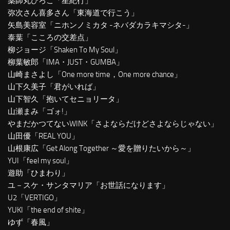
薬師丸ひろこ「星紀行」
弥次さん喜多さん「東海道で行こう」
矢島美容室「ニホンノミカタ -ネバダカラキマシタ-」
泰葉「こころの交差点」
柳ジョージ「Shaken To My Soul」
柳葉敏郎「IMA・JUST・GUMBA」
山崎まさよし「One more time，One more chance」
山下久美子「君がいれば」
山下智久「抱いてセニョリータ」
山瀬まみ「ゴォ!」
やまだかつてないWINK「さよならだけどさよならじゃない」
山田優「REAL YOU」
山根康広「Get Along Together ～愛を贈りたいから～」
YUI「feel my soul」
遊助「ひまわり」
ユ－スケ・サンタマリア「お世話になります」
U2「VERTIGO」
YUKI「the end of shite」
ゆず「春風」