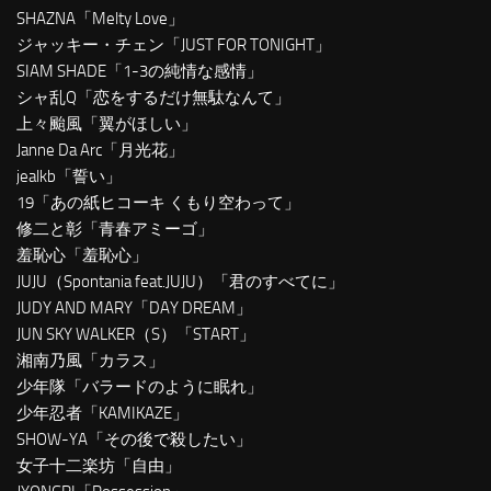
SHAZNA「Melty Love」
ジャッキー・チェン「JUST FOR TONIGHT」
SIAM SHADE「1-3の純情な感情」
シャ乱Q「恋をするだけ無駄なんて」
上々颱風「翼がほしい」
Janne Da Arc「月光花」
jealkb「誓い」
19「あの紙ヒコーキ くもり空わって」
修二と彰「青春アミーゴ」
羞恥心「羞恥心」
JUJU（Spontania feat.JUJU）「君のすべてに」
JUDY AND MARY「DAY DREAM」
JUN SKY WALKER（S）「START」
湘南乃風「カラス」
少年隊「バラードのように眠れ」
少年忍者「KAMIKAZE」
SHOW-YA「その後で殺したい」
女子十二楽坊「自由」