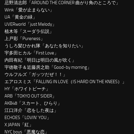
忌野清志郎「AROUND THE CORNER 曲がり角のところで」
Wink「愛が止まらない」
UA「黄金の緑」
UVERworld「just Melody」
植木等「スーダラ伝説」
上戸彩「Pureness」
うしろ髪ひかれ隊「あなたを知りたい」
宇多田ヒカル「First Love」
内田有紀「明日は明日の風が吹く」
宇徳敬子＆近藤房之助「Good-by morning」
ウルフルズ「ガッツだぜ！！」
エアロスミス「FALLING IN LOVE（IS HARD ON THE KNEES）」
HY「ホワイトビーチ」
ARB「TOKYO OUT SIDER」
AKB48「スカート、ひらり」
江口洋介「恋をした夜は」
ECHOES「LOVIN’ YOU」
X JAPAN「紅」
NYC boys「悪魔な恋」