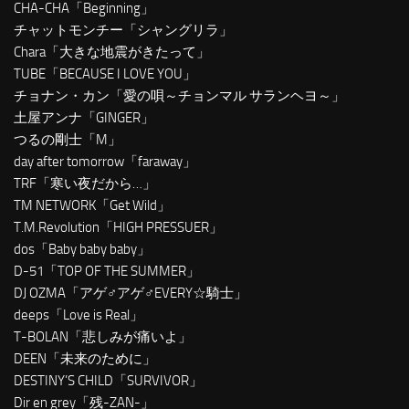
CHA-CHA「Beginning」
チャットモンチー「シャングリラ」
Chara「大きな地震がきたって」
TUBE「BECAUSE I LOVE YOU」
チョナン・カン「愛の唄～チョンマル サランヘヨ～」
土屋アンナ「GINGER」
つるの剛士「M」
day after tomorrow「faraway」
TRF「寒い夜だから…」
TM NETWORK「Get Wild」
T.M.Revolution「HIGH PRESSUER」
dos「Baby baby baby」
D-51「TOP OF THE SUMMER」
DJ OZMA「アゲ♂アゲ♂EVERY☆騎士」
deeps「Love is Real」
T-BOLAN「悲しみが痛いよ」
DEEN「未来のために」
DESTINY’S CHILD「SURVIVOR」
Dir en grey「残-ZAN-」