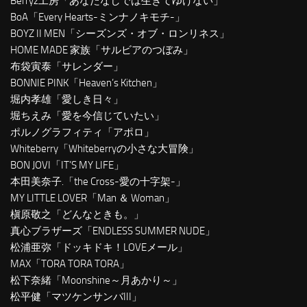
Berryz工房「あなたなしでは生きてゆけない」
BoA「Every Hearts-ミンナノキモチ-」
BOYZ II MEN「シーズンズ・オブ・ロンリネス」
HOME MADE 家族「サルビアのつぼみ」
布袋寅泰「サレンダー」
BONNIE PINK「Heaven’s Kitchen」
堀内孝雄「愛しき日々」
堀ちえみ「愛を今信じていたい」
ポルノグラフィティ「アポロ」
Whiteberry「Whiteberryの小さな大冒険」
BON JOVI「IT’S MY LIFE」
本田美奈子.「the Cross-愛の十字架-」
MY LITTLE LOVER「Man ＆ Woman」
槇原敬之「どんなときも。」
真心ブラザーズ「ENDLESS SUMMER NUDE」
松浦亜弥「ドッキドキ！LOVEメール」
MAX「TORA TORA TORA」
松下奈緒「Moonshine～月あかり～」
松平健「マツケンサンバIII」