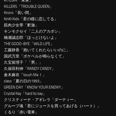
KIYOSHI「未来」
KILLERS「TROUBLE QUEEN」
Kiroro「長い間」
KinKi Kids「君の瞳に恋してる」
筋肉少女帯「釈迦」
キンモクセイ「二人のアカボシ」
楠瀬誠志郎「ほっとけないよ」
THE GOOD-BYE「WILD LIFE」
工藤静香「抱いてくれたらいいのに」
国武万里「ポケベルが鳴らなくて」
久宝留理子「「男」」
久保田利伸「RANDY CANDY」
倉木麻衣「touch Me！」
class「夏の日の1993」
GREEN DAY「KNOW YOUR ENEMY」
Crystal Kay「hard to say」
クリスティーナ・アギレラ「ダーティー」
グループ魂「君にジュースを買ってあげる（ハート）」
くるり「赤い電車」