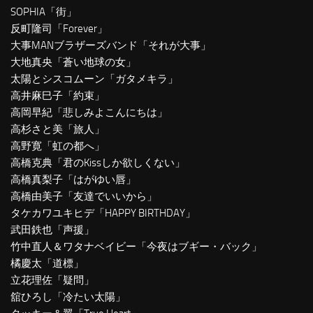
SOPHIA「街」
反町隆司「Forever」
大事MANブラザーズバンド「それが大事」
大地真央「蒼い地球の女」
太陽とシスコムーン「ガタメキラ」
高井麻巳子「約束」
高岡早紀「悲しみよこんにちは」
高杉さと美「旅人」
高野寛「虹の都へ」
高橋克典「君のKissしか欲しくない」
高橋真梨子「はがゆい唇」
高橋由美子「友達でいいから」
タケカワユキヒデ「HAPPY BIRTHDAY」
武田鉄也「声援」
竹中直人＆ワタナベイビー「今夜はブギー・バック」
橘慶太「道標」
立花理佐「疑問」
舘ひろし「冷たい太陽」