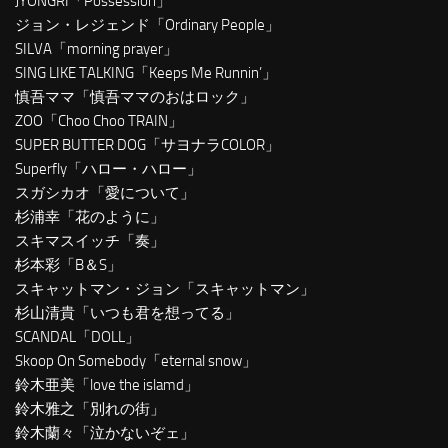
JYONGRI「Possession」
ジョン・レジェンド「Ordinary People」
SILVA「morning prayer」
SING LIKE TALKING「Keeps Me Runnin’」
慎吾ママ「慎吾ママのおはロック」
ZOO「Choo Choo TRAIN」
SUPER BUTTER DOG「サヨナラCOLOR」
Superfly「ハロー・ハロー」
スガシカオ「愛について」
杉浦幸「花のように」
スキマスイッチ「奏」
杉本彩「B＆S」
スキャットマン・ジョン「スキャットマン」
杉山清貴「いつも君を想ってる」
SCANDAL「DOLL」
Skoop On Somebody「eternal snow」
鈴木亜美「love the islamd」
鈴木雅之「別れの街」
鈴木蘭々「泣かないぞェ」