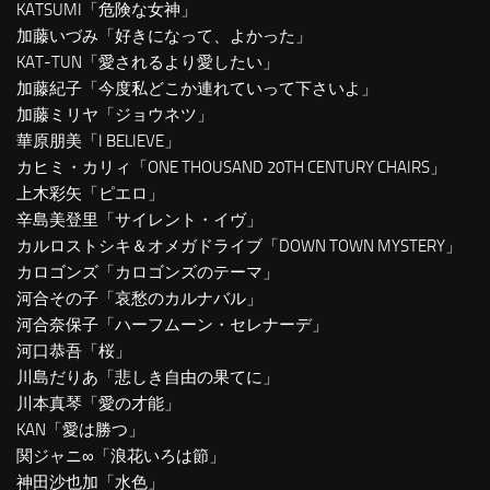
KATSUMI「危険な女神」
加藤いづみ「好きになって、よかった」
KAT-TUN「愛されるより愛したい」
加藤紀子「今度私どこか連れていって下さいよ」
加藤ミリヤ「ジョウネツ」
華原朋美「I BELIEVE」
カヒミ・カリィ「ONE THOUSAND 20TH CENTURY CHAIRS」
上木彩矢「ピエロ」
辛島美登里「サイレント・イヴ」
カルロストシキ＆オメガドライブ「DOWN TOWN MYSTERY」
カロゴンズ「カロゴンズのテーマ」
河合その子「哀愁のカルナバル」
河合奈保子「ハーフムーン・セレナーデ」
河口恭吾「桜」
川島だりあ「悲しき自由の果てに」
川本真琴「愛の才能」
KAN「愛は勝つ」
関ジャニ∞「浪花いろは節」
神田沙也加「水色」