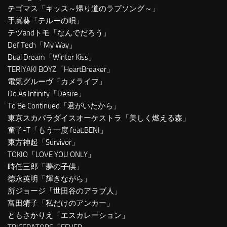
テゴマス「キッス～帰り道のラブソング～」
手嶌葵「テルーの唄」
テツandトモ「なんでだろう」
Def Tech「My Way」
Dual Dream「Winter Kiss」
TERIYAKI BOYZ「HeartBreaker」
電気グルーヴ「カメライフ」
Do As Infinity「Desire」
To Be Continued「君がいたから」
東京スカパラダイスオーケストラ「美しく燃える森」
童子-T「もう一度 feat.BENI」
東方神起「Survivor」
TOKIO「LOVE YOU ONLY」
時任三郎「夢の子供」
徳永英明「輝きながら」
所ジョージ「世田谷のアラブ人」
富田靖子「私だけのアンカー」
ともさかりえ「エスカレーション」