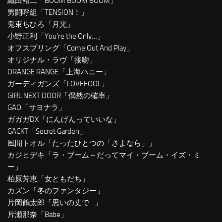
織田裕二「BOOM BOOM BOOM」
男闘呼組「TENSION！」
鬼束ちひろ「月光」
小野正利「You’re the Only…」
オフスプリング「Come Out And Play」
オリジナル・ラヴ「接吻」
ORANGE RANGE「上海ハニー」
ガーディガンズ「LOVEFOOL」
GIRL NEXT DOOR「偶然の確率」
GAO「サヨナラ」
ガガガDX「にんげんっていいな」
GACKT「Secret Garden」
風間トオル「たったひとつの「さよなら」」
カジヒデキ「ラ・ブーム～だってマイ・ブーム・イズ・ミ
ー」
柏原芳恵「女ともだち」
カズン「冬のファンタジー」
片岡鶴太郎「思いの丈で…」
片瀬那奈「Babe」