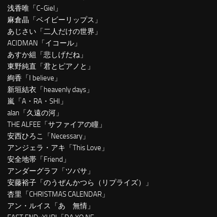
浅香唯「C-Giel」
麻倉晶「ベイビーリップス」
あじさい「二人だけの世界」
ACIDMAN「イコール」
あすか組「悲しげだね」
東野純直「君とピアノと」
絢香「I believe」
新垣結衣「heavenly days」
嵐「A・RA・SHI」
alan「久遠の河」
THE ALFEE「サファイアの瞳」
安西ひろこ「Necessary」
アンジェラ・アキ「This Love」
安全地帯「Friend」
アンダーグラフ「ツバサ」
安藤裕子「のうぜんかつら（リプライズ）」
杏里「CHRISTMAS CALENDAR」
アン・ルイス「あゝ無情」