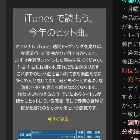
今週の
・月曜
作品の
がある
・1～
独自に
・過去
修正内
順位も
・売上
・デイ
する。
かった
一致し
・週間
分析結