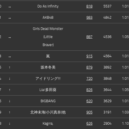
0
→
Do As Infinity
818
5537
1.01
1
→
AKB48
983
4842
1.01
Girls Dead Monster
2
→
(Little
887
4536
1.05
Braver)
3
→
嵐
915
4564
1.01
5
↑
坂本冬美
879
3892
1.01
4
↓
アイドリング!!!
720
3848
1.01
7
↑
Lia/多田葵
826
3644
1.05
6
↓
BIGBANG
620
3629
1.01
9
↑
北神未海(小川真奈)他
905
3191
1.03
8
↓
Kagrra,
626
2904
1.10