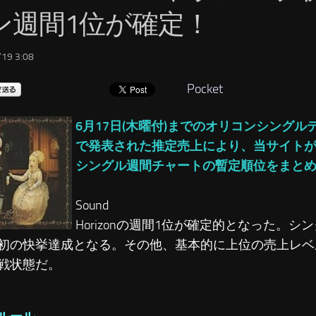
ン週間1位が確定！
19 3:08
Pocket
6月17日(木曜付)までのオリコンシング
で発表された推定売上により、当サイト
シングル週間チャートの暫定順位をまと
Sound
Horizonの週間1位が確定的となった。シ
初の快挙達成となる。その他、基本的に上位の売上レベ
戦状態だ。