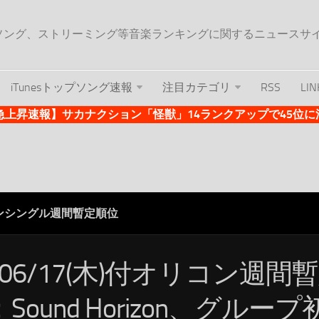
ップソング、ストリーミング等音楽ランキングに関するニュースサ
iTunesトップソング速報
注目カテゴリ
RSS
LIN
es急上昇速報】サカナクション「怪獣」14ランクアップで45位に浮上 
ンシングル週間暫定順位
/06/17(木)付オリコン週間
Sound Horizon、グルー