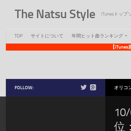
The Natsu Style
iTunesト
TOP
サイトについて
年間ヒット曲ランキング
【iTun
FOLLOW:
オリコ
10
位：