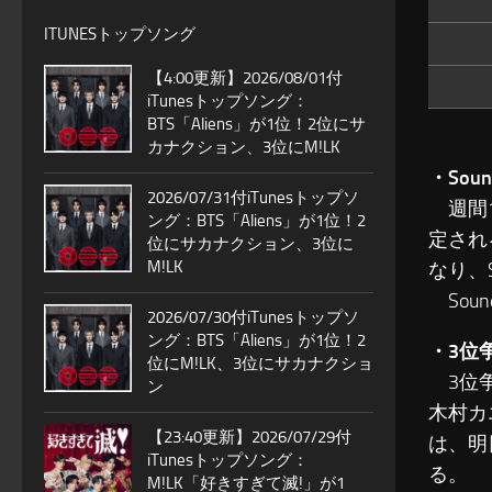
ITUNESトップソング
【4:00更新】2026/08/01付
iTunesトップソング：
BTS「Aliens」が1位！2位にサ
カナクション、3位にM!LK
・Sou
2026/07/31付iTunesトップソ
週間1位
ング：BTS「Aliens」が1位！2
定される
位にサカナクション、3位に
M!LK
なり、S
Sou
2026/07/30付iTunesトップソ
ング：BTS「Aliens」が1位！2
・3位
位にM!LK、3位にサカナクショ
3位争
ン
木村カ
【23:40更新】2026/07/29付
は、明
iTunesトップソング：
る。
M!LK「好きすぎて滅!」が1