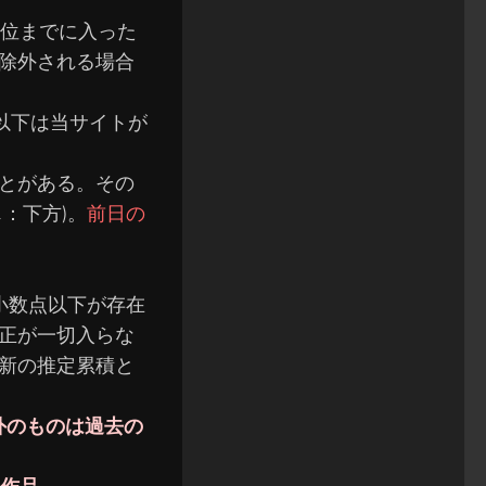
0位までに入った
除外される場合
以下は当サイトが
とがある。
その
：下方)。
前日の
小数点以下が存在
正が一切入らな
新の推定累積と
外のものは過去の