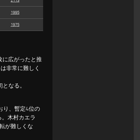
2113
1995
1975
6万枚に広がったと推
ることは非常に難しく
て初となる。
おり、暫定4位の
る。木村カエラ
転が難しくな