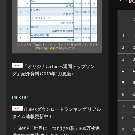
・「仮
1
1
2
2
3
3
「オリジナルiTunes週間トップソン
4
4
グ」紹介資料 (2018年1月更新)
5
6
6
PICK UP
7
8
iTunesダウンロードランキング リアル
タイム速報更新中！
8
7
・
SMAP「世界に一つだけの花」300万枚達
9
9