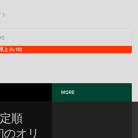
イト
KS
(4:10)
MORE
暫定順
プ初のオリ