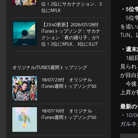
位！2位にサカナクション、3
・5位争
位にM!LK
5位争
【23:40更新】2026/07/28付
を追い
iTunesトップソング：サカナ
TUN。
クション「夜の踊り子」が1
位！2位にM!LK、3位にILLIT
・週末
1組目
見られ
オリジナルITUNES週間トップソング
が目白
18/07/23付 オリジナル
今後、
iTunes週間トップソング50
上昇が
最新の
18/07/16付 オリジナル
・
10/
iTunes週間トップソング50
ガルネ