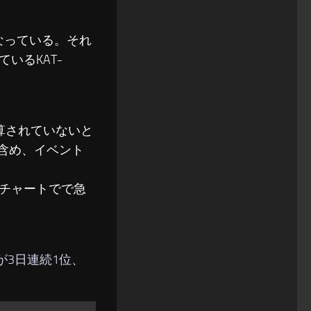
となっている。それ
いるKAT-
算されていないと
のも含め、イベント
チャートでで急
onが3日連続1位、