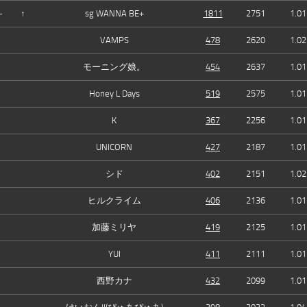
—
↑
sg WANNA BE+
1811
2751
1.01
VAMPS
478
2620
1.02
モーニング娘。
454
2637
1.01
Honey L Days
519
2575
1.01
K
367
2256
1.01
UNICORN
427
2187
1.01
シド
402
2151
1.02
ヒルクライム
406
2136
1.01
加藤ミリヤ
419
2125
1.01
YUI
411
2111
1.01
西野カナ
432
2099
1.01