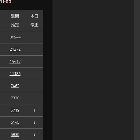
た作品
週間
本日
推定
修正
36944
21272
14417
11185
7462
7330
6719
↓
6145
↓
5830
↓