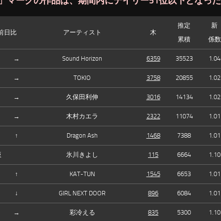
」マークの作品は、期間内にデイリー51位以下となっ
推定
新
前日比
アーティスト
木
累積
係数
→
Sound Horizon
6359
35523
1.04
→
TOKIO
3758
20855
1.02
→
久保田利伸
3016
14134
1.02
→
木村カエラ
2322
11074
1.01
↑
Dragon Ash
1468
7388
1.01
仮
氷川きよし
115
6664
1.10
↑
KAT-TUN
1545
6653
1.01
↓
GIRL NEXT DOOR
896
6084
1.01
→
彩冷える
835
5300
1.10