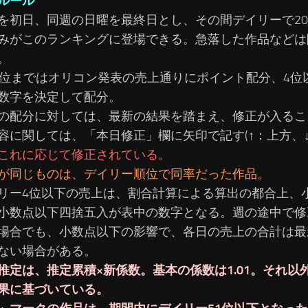
ルール
を初日、同週の日曜を最終日とし、その間デイリーで2
みがこのランキングに登場できる。急落した作品などは
。
3位まではオリコン発表の売上通りにポイント配分、4位
数字を決定して配分。
の配分に対しては、最新の結果を踏まえ、修正が入るこ
容に関しては、「本日修正」欄に矢印で記す(↑：上方、↓
これに応じて修正されている。
が同じものは、デイリー順位で同率だった作品。
リー4位以下の売上は、割合計算による算出の都合上、
小数点以下四捨五入が表中の数字となる。週の途中で修
場合でも、小数点以下の影響で、各日の売上の合計は最
ない場合がある。
推定は、推定累積×新係数。基本の係数は1.01。それ以
果に基づいている。