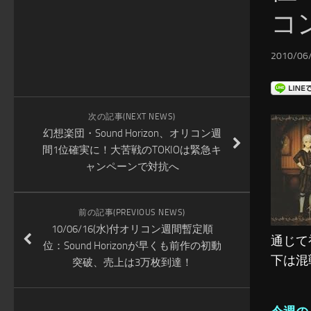
コ
2010/06/
次の記事(NEXT NEWS)
幻想楽団・Sound Horizon、オリコン週
間1位確実に！大苦戦のTOKIOは緊急キ
ャンペーンで対抗へ
前の記事(PREVIOUS NEWS)
10/06/16(水)付オリコン週間暫定順
通じて
位：Sound Horizonが早くも前作の初動
下は混
突破、売上は3万枚到達！