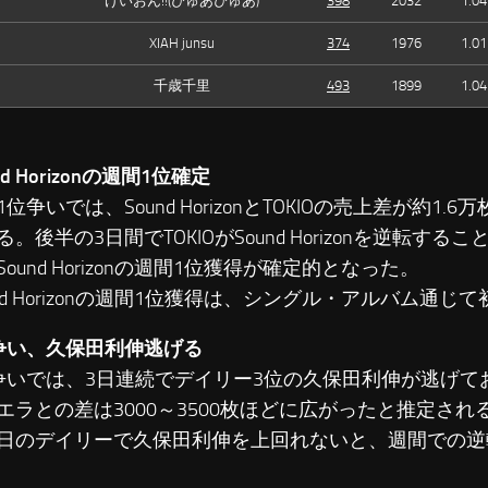
けいおん!!(ぴゅあぴゅあ)
398
2032
1.04
XIAH junsu
374
1976
1.01
千歳千里
493
1899
1.04
nd Horizonの週間1位確定
争いでは、Sound HorizonとTOKIOの売上差が約1.
。後半の3日間でTOKIOがSound Horizonを逆転す
ound Horizonの週間1位獲得が確定的となった。
nd Horizonの週間1位獲得は、シングル・アルバム通じ
争い、久保田利伸逃げる
いでは、3日連続でデイリー3位の久保田利伸が逃げて
エラとの差は3000～3500枚ほどに広がったと推定され
日のデイリーで久保田利伸を上回れないと、週間での逆