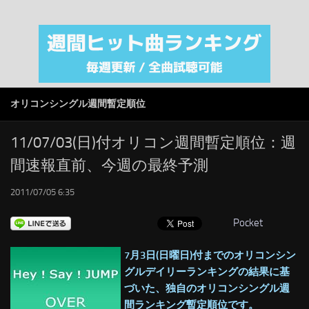
注目カテゴリ
オリジナルiTunes週間トップソング
音楽業界
SMAP
オリコンシングル週間暫定順位
AKB48
RSS
11/07/03(日)付オリコン週間暫定順位：週
間速報直前、今週の最終予測
LINKS
2011/07/05 6:35
Pocket
7月3日(日曜日)付までのオリコンシン
グルデイリーランキングの結果に基
づいた、独自のオリコンシングル週
間ランキング暫定順位です。