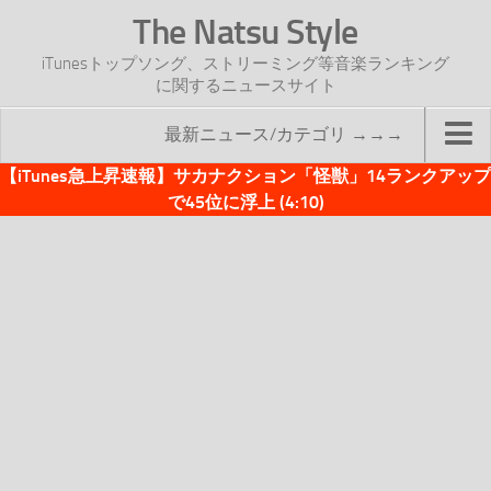
The Natsu Style
iTunesトップソング、ストリーミング等音楽ランキング
に関するニュースサイト
最新ニュース/カテゴリ →→→
【iTunes急上昇速報】サカナクション「怪獣」14ランクアップ
TOP
で45位に浮上 (4:10)
サイトについて
年間ヒット曲ランキング
2016年度特集記事
2017年度特集記事
iTunesトップソング速報
iTunesデイリー
オリジナル週間トップソング
「オリジナルiTunes週間トップソング」紹介資料