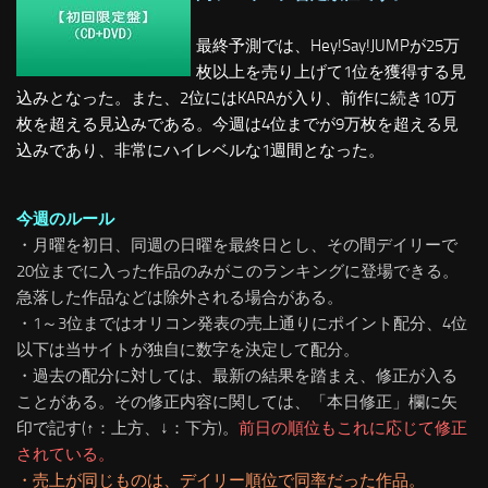
最終予測では、Hey!Say!JUMPが25万
枚以上を売り上げて1位を獲得する見
込みとなった。また、2位にはKARAが入り、前作に続き10万
枚を超える見込みである。今週は4位までが9万枚を超える見
込みであり、非常にハイレベルな1週間となった。
今週のルール
・月曜を初日、同週の日曜を最終日とし、その間デイリーで
20位までに入った作品のみがこのランキングに登場できる。
急落した作品などは除外される場合がある。
・1～3位まではオリコン発表の売上通りにポイント配分、4位
以下は当サイトが独自に数字を決定して配分。
・過去の配分に対しては、最新の結果を踏まえ、修正が入る
ことがある。
その修正内容に関しては、「本日修正」欄に矢
印で記す(↑：上方、↓：下方)。
前日の順位もこれに応じて修正
されている。
・売上が同じものは、デイリー順位で同率だった作品。