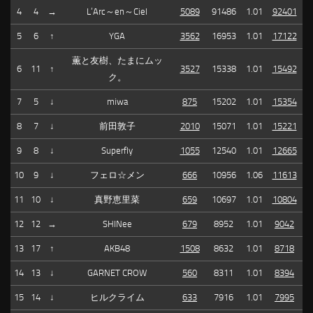
4
4
→
L’Arc～en～Ciel
5089
91486
1.01
92401
5
6
↑
YGA
3562
16953
1.01
17122
薫と友樹、たまにムッ
6
11
↑
3527
15338
1.01
15492
ク。
7
5
↓
miwa
875
15202
1.01
15354
8
7
↓
前田敦子
2010
15071
1.01
15221
9
8
↓
Superfly
1055
12540
1.01
12665
10
9
↓
フェロ☆メン
666
10956
1.06
11613
11
10
↓
真野恵里菜
659
10697
1.01
10804
12
12
→
SHINee
679
8952
1.01
9042
13
17
↑
AKB48
1508
8632
1.01
8718
14
13
↓
GARNET CROW
560
8311
1.01
8394
15
14
↓
ヒルクライム
633
7916
1.01
7995