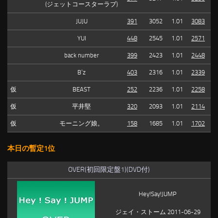
(ジェットコースターラブ)
JUJU
391
3052
1.01
3083
YUI
448
2545
1.01
2571
back number
399
2423
1.01
2448
B’z
403
2316
1.01
2339
仮
BEAST
252
2236
1.01
2258
仮
平井堅
320
2093
1.01
2114
仮
モーニング娘。
158
1685
1.01
1702
本日の暫定1位
OVER(初回限定盤1)(DVD付)
Hey!Say!JUMP
ジェイ・ストーム 2011-06-29