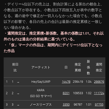
・デイリー4位以下の売上は、割合計算による算出の都合上、
小数点以下が存在する。小数点以下四捨五入が表中の数字と
なる。週の途中で修正が一切入らなかった場合でも、小数点
以下の影響で、各日の売上の合計は最新の推定累積と一致し
ない場合がある。
・週間推定は、推定累積×新係数。基本の係数は1.01。それ以
外のものは過去の分析結果に基づいている。
・「仮」マークの作品は、期間内にデイリー51位以下となっ
た作品
新
前日
推定
週間
アーティスト
日
係
比
累積
推定
数
1
1
→
Hey!Say!JUMP
14478
256419
1.04
266676
KARA
2
2
→
8201
109533
1.02
111724
(GO GO サマー!)
3
3
→
ノースリーブス
3350
96787
1.01
97755