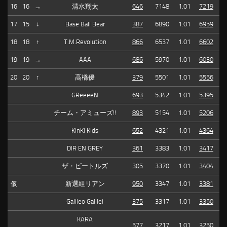
16
16
→
清水翔太
646
7148
1.01
7219
17
15
↓
Base Ball Bear
387
6890
1.01
6959
18
18
↑
T.M.Revolution
866
6537
1.01
6602
19
19
→
AAA
686
5970
1.01
6030
20
20
↑
高橋優
379
5501
1.01
5556
GReeeeN
693
5342
1.01
5395
チーム・アミューズ!!
893
5154
1.01
5206
KinKi Kids
652
4321
1.01
4364
DIR EN GREY
361
3383
1.01
3417
ザ・ビートルズ
305
3370
1.01
3404
仮
新選組リアン
950
3347
1.01
3381
Galileo Galilei
375
3317
1.01
3350
KARA
577
3217
1.01
3250