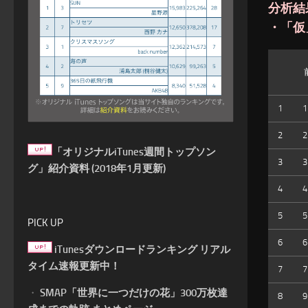
分析結
・「仮
1
1
2
2
「オリジナルiTunes週間トップソン
3
3
グ」紹介資料 (2018年1月更新)
4
4
5
5
PICK UP
6
6
iTunesダウンロードランキング リアル
タイム速報更新中！
7
7
・
SMAP「世界に一つだけの花」300万枚達
8
9