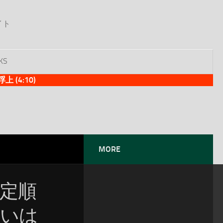
イト
KS
(4:10)
MORE
暫定順
争いは