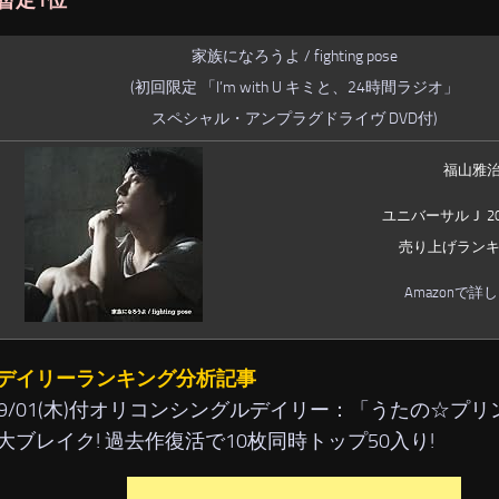
暫定1位
家族になろうよ / fighting pose
(初回限定 「I’m with U キミと、24時間ラジオ」
スペシャル・アンプラグドライヴ DVD付)
福山雅
ユニバーサルＪ 201
売り上げランキン
Amazonで詳
デイリーランキング分析記事
/09/01(木)付オリコンシングルデイリー：「うたの☆プ
大ブレイク! 過去作復活で10枚同時トップ50入り!