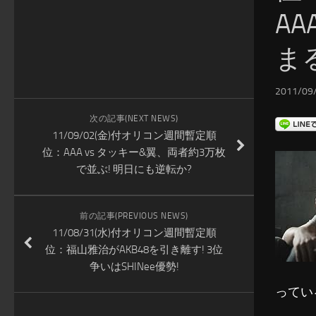
A
まる
2011/09/
次の記事(NEXT NEWS)
11/09/02(金)付オリコン週間暫定順
位：AAA vs タッキー&翼、両者約3万枚
で並ぶ! 明日にも逆転か?
前の記事(PREVIOUS NEWS)
11/08/31(水)付オリコン週間暫定順
位：福山雅治がAKB48を引き離す! 3位
争いはSHINee優勢!
ってい