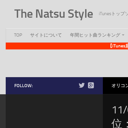
The Natsu Style
iTunesト
TOP
サイトについて
年間ヒット曲ランキング
【iTun
FOLLOW:
オリコ
11
位