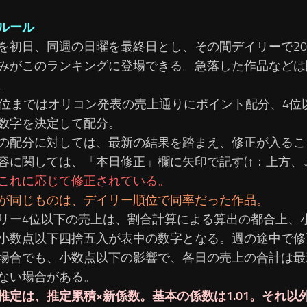
ルール
を初日、同週の日曜を最終日とし、その間デイリーで2
みがこのランキングに登場できる。急落した作品などは
。
3位まではオリコン発表の売上通りにポイント配分、4位
数字を決定して配分。
の配分に対しては、最新の結果を踏まえ、修正が入るこ
容に関しては、「本日修正」欄に矢印で記す(↑：上方、↓
これに応じて修正されている。
が同じものは、デイリー順位で同率だった作品。
リー4位以下の売上は、割合計算による算出の都合上、
小数点以下四捨五入が表中の数字となる。週の途中で修
場合でも、小数点以下の影響で、各日の売上の合計は最
ない場合がある。
推定は、推定累積×新係数。基本の係数は1.01。それ以