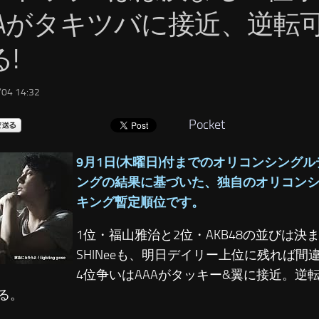
AAがタキツバに接近、逆転
!
04 14:32
Pocket
9月1日(木曜日)付までのオリコンシング
ングの結果に基づいた、独自のオリコン
キング暫定順位です。
1位・福山雅治と2位・AKB48の並びは決
SHINeeも、明日デイリー上位に残れば間
4位争いはAAAがタッキー&翼に接近。逆
る。