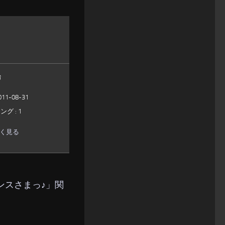
治
1-08-31
グ : 1
しく見る
リンスさまっ♪」関