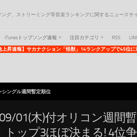
ップソング、ストリーミング等音楽ランキングに関するニュースサ
iTunesトップソング速報
注目カテゴリ
RSS
LIN
es急上昇速報】サカナクション「怪獣」14ランクアップで45位に浮上 
ンシングル週間暫定順位
/09/01(木)付オリコン週間
：トップ3ほぼ決まる! 4位