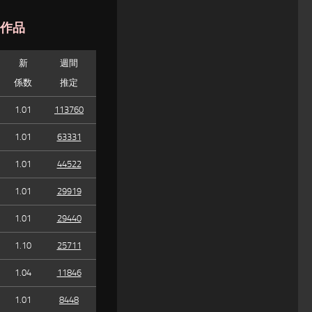
た作品
新
週間
係数
推定
1.01
113760
1.01
63331
1.01
44522
1.01
29919
1.01
29440
1.10
25711
1.04
11846
1.01
8448