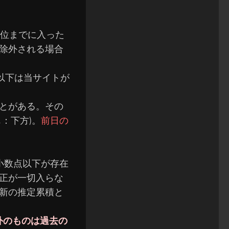
0位までに入った
除外される場合
以下は当サイトが
とがある。
その
：下方)。
前日の
小数点以下が存在
正が一切入らな
新の推定累積と
外のものは過去の