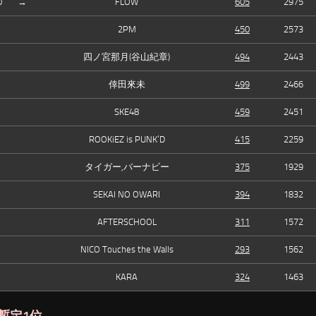
0
→
FLOW
605
2975
2PM
450
2573
四ノ宮那月(谷山紀章)
494
2443
倖田來未
499
2466
SKE48
459
2451
ROOKiEZ is PUNK’D
415
2259
タイガー,バーナビー
375
1929
SEKAI NO OWARI
394
1832
AFTERSCHOOL
311
1572
NICO Touches the Walls
293
1562
KARA
324
1463