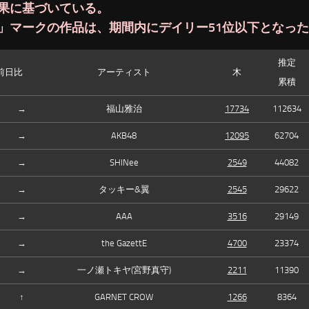
果に基づいている。
」マークの作品は、期間内にデイリー51位以下となっ
推定
前日比
アーティスト
木
累積
→
福山雅治
17734
112634
→
AKB48
12095
62704
→
SHINee
2549
44082
→
タッキー&翼
2545
29622
→
AAA
3516
29149
→
the GazettE
4700
23374
→
一ノ瀬トキヤ(宮野真守)
2211
11390
↑
GARNET CROW
1266
8364