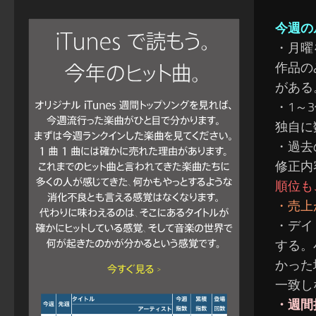
今週の
・月曜
作品の
がある
・1～
独自に
・過去
修正内
順位も
・売上
・デイ
する。
かった
一致し
・週間