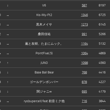
↓
V6
587
8197
0
→
Kis-My-Ft2
1346
6725
1
→
黒木メイサ
1273
6145
2
→
桑田佳祐
991
5266
3
→
薫と友樹、たまにムック。
1164
5132
4
→
PointFive(.5)
1064
4869
7
↑
JUNO
1098
4560
5
↓
Base Ball Bear
768
4416
8
↑
ゴールデンボンバー
878
4227
6
↓
関ジャニ∞
695
4179
9
→
ryo(supercell) feat.初音ミク他
716
3844